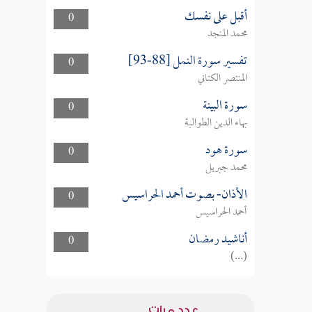
أقبل على نفسك
0
محمد المنجد
تفسير سورة النمل [88-93]
0
المنتصر الكتاني
سورة البينة
0
بهاء الدين الطوالبة
سورة هود
0
محمد جبريل
الأذان- بصوت أحمد الحراسيس
0
أحمد الحراسيس
أناشيد رمضان
0
(...)
عدد مرات