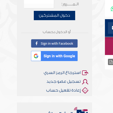
الـمـــــرور:
دخول المشتركين
أو الدخول بحساب
استرجاع الرمز السري
تسجيل عضو جديد
إعادة تفعيل حساب