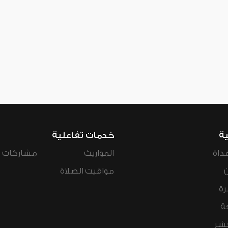
ية
خدمات تفاعلية
داة
المواريث
مشاركات ال
مواقيت الصلاة
رة
ة
عشر