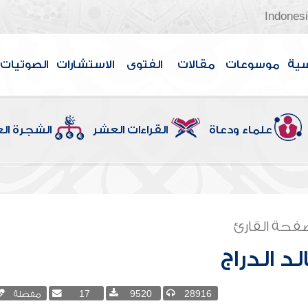
Indones
سية
موسوعات
مقالات
الفتوى
الاستشارات
الصوتيات
علماء ودعاة
القراءات العشر
الشجرة ال
فحة القارئ
لد الدراج
28916
9520
17
مفضلة