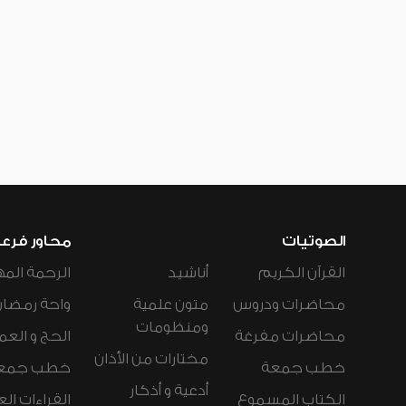
الصوتيات
محاور فرع
القرآن الكريم
أناشيد
الرحمة المه
محاضرات ودروس
متون علمية
واحة رمضان
ومنظومات
محاضرات مفرغة
الحج و العم
مختارات من الأذان
خطب جمعة
خطب جمع
أدعية و أذكار
الكتاب المسموع
القراءات ال