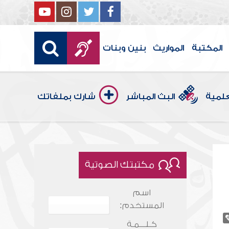
المكتبة
المواريث
بنين وبنات
علمية
البث المباشر
شارك بملفاتك
مكتبتك الصوتية
اسم
المستخدم:
كـلـــمـة