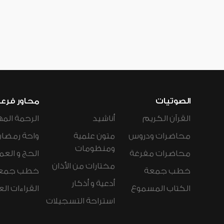
الصوتيات
محاور فرع
القرآن الكريم
أناشيد
الرحمة المه
محاضرات ودروس
متون علمية
واحة رمضان
ومنظومات
محاضرات مفرغة
الحج و العم
مختارات من الأذان
خطب جمعة
خطب جمع
أدعية و أذكار
الكتاب المسموع
القراءات ال
استراحة التسجيلات