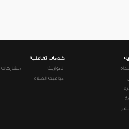
ية
خدمات تفاعلية
داة
المواريث
مشاركات ال
مواقيت الصلاة
رة
ة
عشر