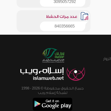
3095057292
عدد مرات الحفظ
840356665
زوار
جميع الحقوق محفوظة © 2026 - 1998
لشبكة إسلام ويب