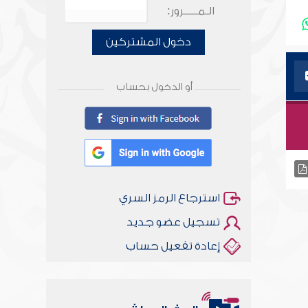
الـمـــــرور:
دخول المشتركين
أو الدخول بحساب
استرجاع الرمز السري
تسجيل عضو جديد
إعادة تفعيل حساب