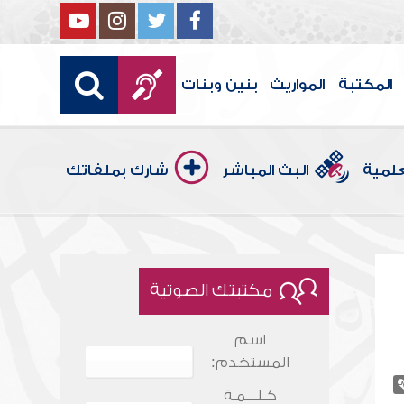
المكتبة
المواريث
بنين وبنات
علمية
البث المباشر
شارك بملفاتك
مكتبتك الصوتية
اسم
المستخدم:
كـلـــمـة