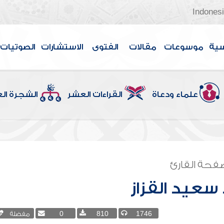
Indones
سية
موسوعات
مقالات
الفتوى
الاستشارات
الصوتيات
علماء ودعاة
القراءات العشر
الشجرة ال
فحة القارئ
عيد القزاز
1746
810
0
مفضلة