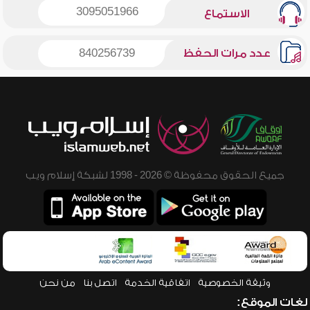
3095051966
الاستماع
عدد مرات الحفظ
840256739
جميع الحقوق محفوظة © 2026 - 1998 لشبكة إسلام ويب
وثيقة الخصوصية
اتفاقية الخدمة
اتصل بنا
من نحن
لغات الموقع: