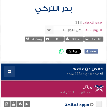
بدر التركي
عدد المواد:
113
الــروايـــات:
12318
99876
0
مفضلة
حفص عن عاصم
عدد المواد: 113 مادة
مرتل
عدد المواد: 113 مادة
سورة الفاتحة