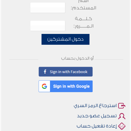
اسم
المستخدم:
كـلـــمـة
الـمـــــرور:
دخول المشتركين
أو الدخول بحساب
استرجاع الرمز السري
تسجيل عضو جديد
إعادة تفعيل حساب