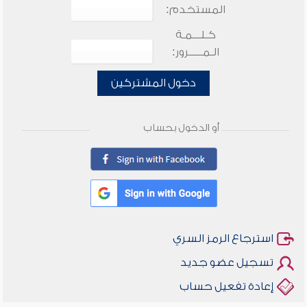
المستخدم:
كـلـــمـة
الـمـــــرور:
دخول المشتركين
أو الدخول بحساب
استرجاع الرمز السري
تسجيل عضو جديد
إعادة تفعيل حساب