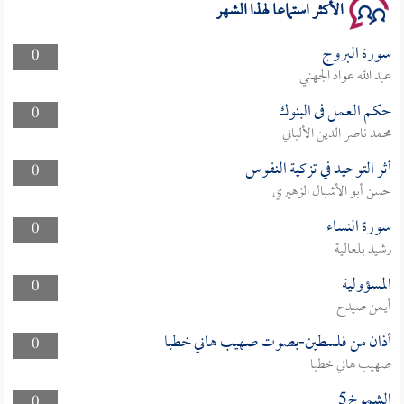
الأكثر استماعا لهذا الشهر
سورة البروج
0
عبد الله عواد الجهني
حكم العمل فى البنوك
0
محمد ناصر الدين الألباني
أثر التوحيد في تزكية النفوس
0
حسن أبو الأشبال الزهيري
سورة النساء
0
رشيد بلعالية
المسؤولية
0
أيمن صيدح
أذان من فلسطين-بصوت صهيب هاني خطبا
0
صهيب هاني خطبا
الشموخ5
0