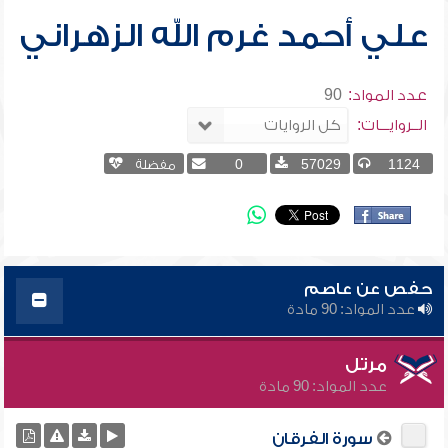
علي أحمد غرم الله الزهراني
عدد المواد:
90
الــروايـــات:
1124
57029
0
مفضلة
حفص عن عاصم
عدد المواد: 90 مادة
مرتل
عدد المواد: 90 مادة
سورة الفرقان