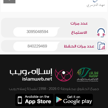
مهند الدوسري
عدد مرات
3095048594
الاستماع
عدد مرات الحفظ
840229469
جميع الحقوق محفوظة © 2026 - 1998 لشبكة إسلام ويب