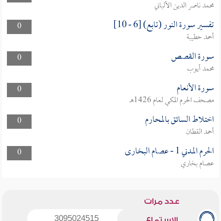
محمد ناصر الدين الألباني
تفسير سورة النور (تابع) [6 - 10]
0
أحمد حطيبة
سورة القصص
0
محمد أيوب
سورة الأنعام
0
مصحف الحرم المكي لعام 1426هـ
اختلاط السائق بالمحارم
0
أحمد القطان
الحرم المدني 1 - عصام البخارى
0
عصام بخاري
عدد مرات
3095024515
الاستماع