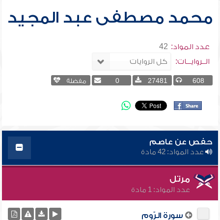
محمد مصطفى عبد المجيد
عدد المواد:
42
الــروايـــات:
608
27481
0
مفضلة
حفص عن عاصم
عدد المواد: 42 مادة
مرتل
عدد المواد: 1 مادة
سورة الرّوم