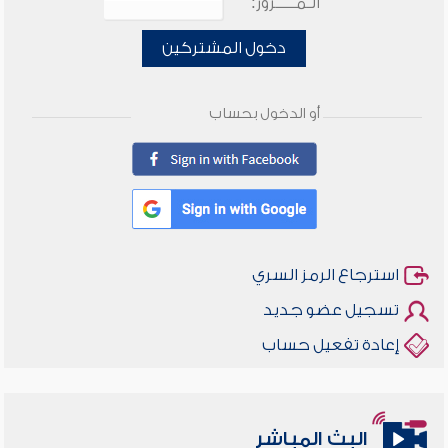
الـمـــــرور:
دخول المشتركين
أو الدخول بحساب
استرجاع الرمز السري
تسجيل عضو جديد
إعادة تفعيل حساب
البث المباشر