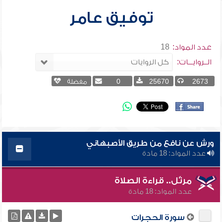
توفيق عامر
عدد المواد:
18
الــروايـــات:
2673
25670
0
مفضلة
ورش عن نافع من طريق الأصبهاني
عدد المواد: 18 مادة
مرتّل.. قراءة الصلاة
عدد المواد: 18 مادة
سورة الحجرات