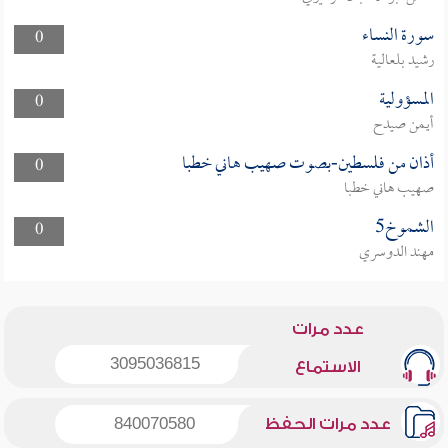
سورة النساء
0
رشيد بلعالية
المسؤولية
0
أيمن صيدح
أذان من فلسطين-بصوت صهيب هاني خطبا
0
صهيب هاني خطبا
الشموخ5
0
مهند الدوسري
عدد مرات
3095036815
الاستماع
عدد مرات الحفظ
840070580