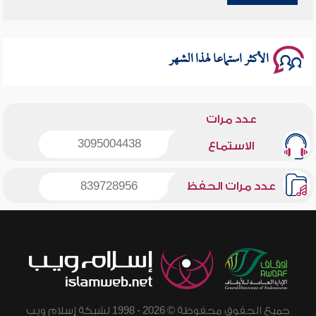
الأكثر استماعا لهذا الشهر
عدد مرات
3095004438
الاستماع
عدد مرات الحفظ
839728956
جميع الحقوق محفوظة © 2026 - 1998 لشبكة إسلام ويب