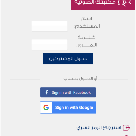
مكتبتك الصوتية
اسم
المستخدم:
كـلـــمـة
الـمـــــرور:
دخول المشتركين
أو الدخول بحساب
استرجاع الرمز السري