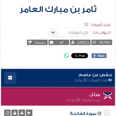
ثامر بن مبارك العامر
عدد المواد:
32
الــروايـــات:
55709
128211
67
مفضلة
حفص عن عاصم
عدد المواد: 32 مادة
مرتل
عدد المواد: 32 مادة
سورة الفاتحة