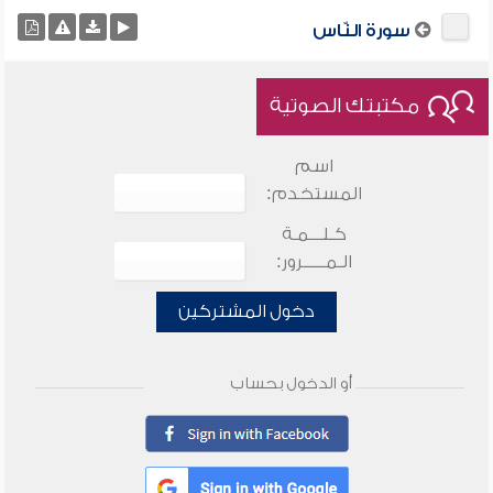
سورة النّاس
مكتبتك الصوتية
اسم
المستخدم:
كـلـــمـة
الـمـــــرور:
دخول المشتركين
أو الدخول بحساب