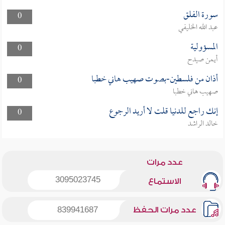
سورة الفلق
0
عبد الله الخليفي
المسؤولية
0
أيمن صيدح
أذان من فلسطين-بصوت صهيب هاني خطبا
0
صهيب هاني خطبا
إنك راجع للدنيا قلت لا أريد الرجوع
0
خالد الراشد
عدد مرات
3095023745
الاستماع
عدد مرات الحفظ
839941687