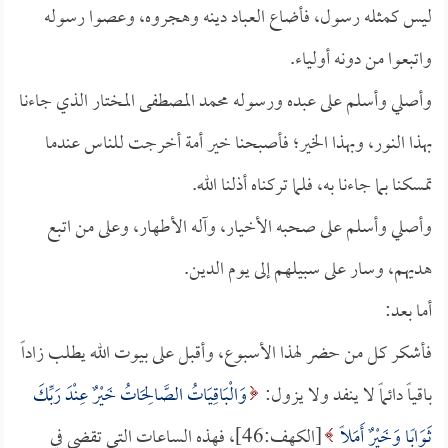
ليس كمثله رسول، فأضاع العباد دينه وهجروه، وعصوا رسوله
واتبعوا من دونه أولياء.
وأصلي وأسلم على عبده ورسوله محمد المصطفى المختار الذي جاءنا
بهذا النور، وبهذا الخير؛ فأصبحنا خير أمة أخرجت للناس عندما
تمسكنا بما جاءنا به، فلما تركناه أذلنا الله.
وأصلي وأسلم على صحبه الأخيار، وآله الأطهار، وعلى من اتبع
هديهم، وسار على سبيلهم إلى يوم الدين.
أما بعد:
فأشكر كل من حضر لهذا الأسبوع، وأقبل على بيوت الله يطلب زاداً
باقياً دائماً لا ينفد ولا يزول:
وَالْبَاقِيَاتُ الصَّالِحَاتُ خَيْرٌ عِنْدَ رَبِّكَ
ثَوَابًا وَخَيْرٌ أَمَلًا
[الكهف:46]، فهذه الساعات التي تقضى في