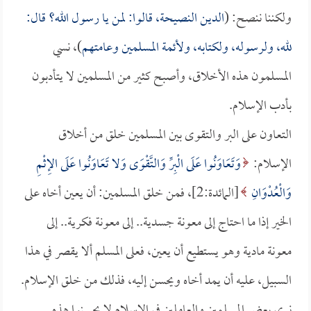
ولكننا ننصح: (
الدين النصيحة، قالوا: لمن يا رسول الله؟ قال:
لله، ولرسوله، ولكتابه، ولأئمة المسلمين وعامتهم
)، نسي
المسلمون هذه الأخلاق، وأصبح كثير من المسلمين لا يتأدبون
بأدب الإسلام.
التعاون على البر والتقوى بين المسلمين خلق من أخلاق
الإسلام:
وَتَعَاوَنُوا عَلَى الْبِرِّ وَالتَّقْوَى وَلا تَعَاوَنُوا عَلَى الإِثْمِ
وَالْعُدْوَانِ
[المائدة:2]، فمن خلق المسلمين: أن يعين أخاه على
الخير إذا ما احتاج إلى معونة جسدية.. إلى معونة فكرية.. إلى
معونة مادية وهو يستطيع أن يعين، فعلى المسلم ألا يقصر في هذا
السبيل، عليه أن يمد أخاه ويحسن إليه، فذلك من خلق الإسلام.
نرى بعض المسلمين والعاملين في الإسلام لا يحسنوا هذه