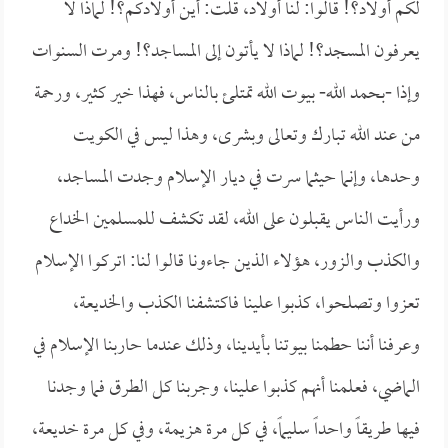
لكم أولاد؟! قالوا: لنا أولاد، قلت: أين أولادكم؟! لماذا لا
يعرفون المسجد؟! لماذا لا يأتون إلى المساجد؟! ومرت السنوات
وإذا -بحمد الله- بيوت الله تمتلئ بالناس، فهذا خير كثير، ورحمة
من عند الله تبارك وتعالى وبشرى، وهذا ليس في الكويت
وحدها، وإنما حيثما سرت في ديار الإسلام وجدت المساجد،
ورأيت الناس يقبلون على الله، لقد تكشف للمسلمين الخداع
والكذب والزور، هؤلاء الذين جاءونا قالوا لنا: اتركوا الإسلام
تعزوا وتصلحوا، كذبوا علينا فاكتشفنا الكذب والخديعة،
وعرفنا أننا حطمنا بيوتنا بأيدينا، وذلك عندما حاربنا الإسلام في
الماضي، فعلمنا أنهم كذبوا علينا، وجربنا كل الطرق فما وجدنا
فيها طريقاً واحداً سليماً، في كل مرة هزيمة، وفي كل مرة خديعة،