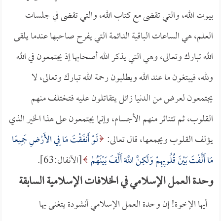
بيوت الله، والتي تقضى مع كتاب الله، والتي تقضى في جلسات
العلم، هي الساعات الباقية الدائمة التي يفرح صاحبها عندما يلقى
الله تبارك وتعالى، وهي التي يذكر الله أصحابها إذ يجتمعون في الله
ولله، فيبتغون ما عند الله ويطلبون رحمة الله تبارك وتعالى، لا
يجتمعون لعرض من الدنيا زائل يتقاتلون عليه فتختلف منهم
القلوب، ثم تتناثر منهم الأجسام، وإنما يجتمعون على هذا الخير الذي
يؤلف القلوب ويجمعها، قال تعالى:
لَوْ أَنفَقْتَ مَا فِي الأَرْضِ جَمِيعًا
مَا أَلَّفْتَ بَيْنَ قُلُوبِهِمْ وَلَكِنَّ اللَّهَ أَلَّفَ بَيْنَهُمْ
[الأنفال:63].
وحدة العمل الإسلامي في الخلافات الإسلامية السابقة
أيها الإخوة! إن وحدة العمل الإسلامي أنشودة يتغنى بها