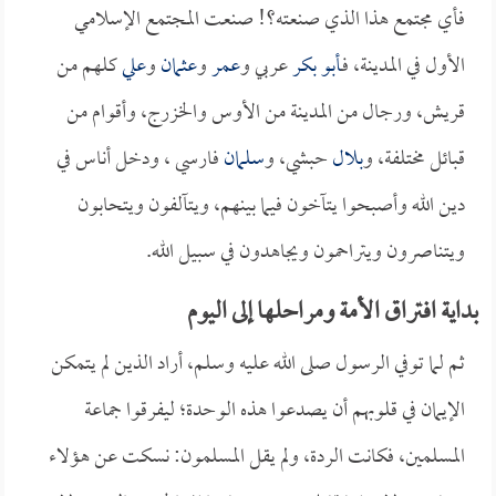
فأي مجتمع هذا الذي صنعته؟! صنعت المجتمع الإسلامي
الأول في المدينة، فـ
أبو بكر
عربي و
عمر
و
عثمان
و
علي
كلهم من
قريش، ورجال من المدينة من الأوس والخزرج، وأقوام من
قبائل مختلفة، و
بلال
حبشي، و
سلمان
فارسي ، ودخل أناس في
دين الله وأصبحوا يتآخون فيما بينهم، ويتآلفون ويتحابون
ويتناصرون ويتراحمون ويجاهدون في سبيل الله.
بداية افتراق الأمة ومراحلها إلى اليوم
ثم لما توفي الرسول صلى الله عليه وسلم، أراد الذين لم يتمكن
الإيمان في قلوبهم أن يصدعوا هذه الوحدة؛ ليفرقوا جماعة
المسلمين، فكانت الردة، ولم يقل المسلمون: نسكت عن هؤلاء