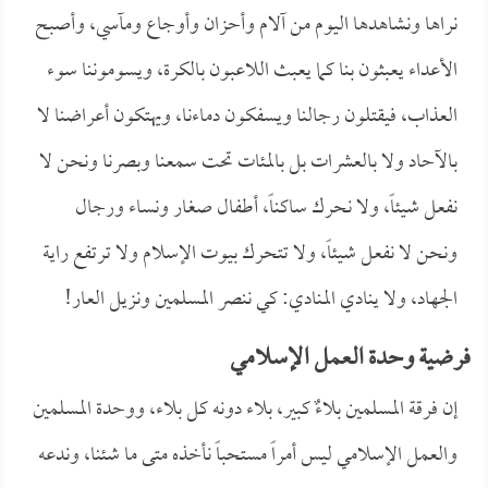
نراها ونشاهدها اليوم من آلام وأحزان وأوجاع ومآسي، وأصبح
الأعداء يعبثون بنا كما يعبث اللاعبون بالكرة، ويسوموننا سوء
العذاب، فيقتلون رجالنا ويسفكون دماءنا، ويهتكون أعراضنا لا
بالآحاد ولا بالعشرات بل بالمئات تحت سمعنا وبصرنا ونحن لا
نفعل شيئاً، ولا نحرك ساكناً، أطفال صغار ونساء ورجال
ونحن لا نفعل شيئاً، ولا تتحرك بيوت الإسلام ولا ترتفع راية
الجهاد، ولا ينادي المنادي: كي ننصر المسلمين ونزيل العار!
فرضية وحدة العمل الإسلامي
إن فرقة المسلمين بلاءٌ كبير، بلاء دونه كل بلاء، ووحدة المسلمين
والعمل الإسلامي ليس أمراً مستحباً نأخذه متى ما شئنا، وندعه