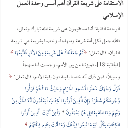
الاستقامة على شريعة القرآن أهم أسس وحدة العمل
الإسلامي
الوحدة الثانية: أننا مستقيمون على شريعة الله تبارك وتعالى،
فالله جعل لكل أمة شرعة ومنهاجاً، وخصنا بشريعة هي شريعة
القرآن، قال تعالى:
ثُمَّ جَعَلْنَاكَ عَلَى شَرِيعَةٍ مِنَ الأَمْرِ فَاتَّبِعْهَا
[الجاثية:18]، فميزتنا من بين الأمم، وجعلت لنا منهجاً
وسبيلاً، فمن ذلك أنه خصنا بقبلة دون بقية الأمم، قال تعالى:
فَوَلِّ وَجْهَكَ شَطْرَ الْمَسْجِدِ الْحَرَامِ وَحَيْثُ مَا كُنتُمْ فَوَلُّوا
وُجُوهَكُمْ شَطْرَهُ وَإِنَّ الَّذِينَ أُوتُوا الْكِتَابَ لَيَعْلَمُونَ أَنَّهُ الْحَقُّ مِنْ
رَبِّهِمْ وَمَا اللَّهُ بِغَافِلٍ عَمَّا يَعْمَلُونَ
*
وَلَئِنْ أَتَيْتَ الَّذِينَ أُوتُوا
الكِتَابَ بِكُلِّ آيَةٍ مَا تَبِعُوا قِبْلَتَكَ وَمَا أَنْتَ بِتَابِعٍ قِبْلَتَهُمْ