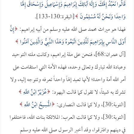
قَالُوا نَعْبُدُ إِلَهَكَ وَإِلَهَ آبَائِكَ إِبْرَاهِيمَ وَإِسْمَاعِيلَ وَإِسْحَاقَ إِلَهًا
وَاحِدًا وَنَحْنُ لَهُ مُسْلِمُونَ
[البقرة:130-133].
فهذا هو ميراث محمد صلى الله عليه وسلم من أبيه إبراهيم:
إِنَّ
أَوْلَى النَّاسِ بِإِبْرَاهِيمَ لَلَّذِينَ اتَّبَعُوهُ وَهَذَا النَّبِيُّ وَالَّذِينَ آمَنُوا
[آل عمران:68]، فنحن على ملة إبراهيم، وكانت ملته التوحيد
وعبادة الله تبارك وتعالى وحده، فهذه الأمة التي استقامت على
أمر الله أمة واحدة؛ لأنها تعبد إلهاً واحداً تعرفه وتتوجه إليه، ولا
تشرك به شيئاً، لا تقول كما قالت اليهود:
عُزَيْرٌ ابْنُ اللَّهِ
[التوبة:30]، ولا كما قالت النصارى:
الْمَسِيحُ ابْنُ اللَّهِ
[التوبة:30]، ولا كما قالت العرب: الملائكة بنات الله، فاختلفوا
في دينهم وافترقوا، وقد أخبر الرسول صلى الله عليه وسلم