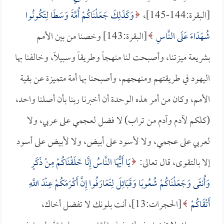
[البقرة:144-145]،
وَكَذَلِكَ جَعَلْنَاكُمْ أُمَّةً وَسَطًا لِتَكُونُوا
شُهَدَاءَ عَلَى النَّاسِ
[البقرة:143] وخصنا من بين الأمم
بشريعة ميزتنا، وأصبحت لنا منهجاً وطريقاً وسبيلاً، وخالفنا بها
اليهود في طريقتهم ومنهجهم، وأصبحنا بها أمة متميزة عن بقية
الأمم، وكان من أمر هذه الوحدة أن أخبرنا ربنا بأن أصلنا واحد،
(كلكم لآدم وآدم من تراب) لا فضل لعجمي على عربي، ولا
لعربي على عجمي، ولا لأسود على أبيض، ولا لأبيض على أسود
إلا بالتقوى، قال تعالى:
يَا أَيُّهَا النَّاسُ إِنَّا خَلَقْنَاكُمْ مِنْ ذَكَرٍ
وَأُنثَى وَجَعَلْنَاكُمْ شُعُوبًا وَقَبَائِلَ لِتَعَارَفُوا إِنَّ أَكْرَمَكُمْ عِنْدَ اللَّهِ
أَتْقَاكُمْ
[الحجرات:13]، أنت بلونك لا تفضل أخاك،