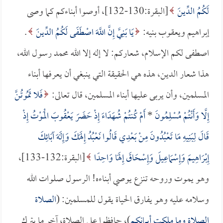
لَكُمُ الدِّينَ
[البقرة:130-132]، أوصوا أبناءكم كما وصى
إبراهيم ويعقوب بنيه:
يَا بَنِيَّ إِنَّ اللَّهَ اصْطَفَى لَكُمُ الدِّينَ
.
اصطفى لكم الإسلام، شعاركم: لا إله إلا الله محمد رسول الله،
هذا شعار الدين، هذه هي الحقيقة التي ينبغي أن يعرفها أبناء
المسلمين، وأن يربى عليها أبناء المسلمين، قال تعالى:
فَلا تَمُوتُنَّ
إِلَّا وَأَنْتُمْ مُسْلِمُونَ
*
أَمْ كُنتُمْ شُهَدَاءَ إِذْ حَضَرَ يَعْقُوبَ الْمَوْتُ إِذْ
قَالَ لِبَنِيهِ مَا تَعْبُدُونَ مِنْ بَعْدِي قَالُوا نَعْبُدُ إِلَهَكَ وَإِلَهَ آبَائِكَ
إِبْرَاهِيمَ وَإِسْمَاعِيلَ وَإِسْحَاقَ إِلَهًا وَاحِدًا
[البقرة:132-133]،
وهو يموت وروحه تنزع يوصي أبناءه! الرسول صلوات الله
وسلامه عليه وهو يفارق الحياة يقول للمسلمين: (
الصلاة
الصلاة وما ملكت أيمانكم
)، حافظوا على الصلاة، آخر ما يترك