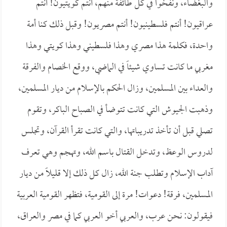
والبغضاء، ونفخوا في كل طائفة منهم، أنتم كويتيون! أنتم
عراقيون! أنتم فلسطينيون! أنتم مصريون! وقبل ذلك كنا أمة
واحدة، فكلمة هذا مصري وهذا فلسطيني وهذا كويتي وهذا
مغربي ما كانت تساوي شيئاً في الماضي، ووقع الخصام والفرقة
والعداء بين المسلمين، وزال الحكم بالإسلام من ديار المسلمين،
وذهبت الجيوش التي كانت تتوضأ في الصباح الباكر، وتقوم
تصلي قبل أن تأخذ تدريباتها، والتي كانت تقرأ القرآن، وتجلس
لدروس الوعظ، وتدخل القتال باسم الله، وتهجم وهي تعرف
آداب الإسلام وتطلب جنة الله، زال كل ذلك إلا قليلاً من ديار
المسلمين، فرقة! دعوات! مرة إلى القومية، فتظهر القومية العربية
فيقولون: نحن عرب، والعربي أخو العربي كما في مصر والعراق،