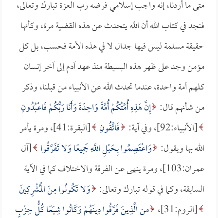
متى ما أردنا، إنه واجب إسلامي فرضه رب العزة تبارك وتعالى،
فنجد في كتاب الله أن الله يتحدث عن هذه القضية مرة، وكأنها
حقيقة مسلمة ليس فيها جدال لا في هذه الأمة فحسب، بل كل
مؤمن وجد على ظهر هذه البسيطة منذ عهد آدم إلى آخر إنسان
كلهم أمة واحدة، عندما تحدث الله عن الأنبياء من قبلنا، وذكر
من شأنهم قال:
إِنَّ هَذِهِ أُمَّتُكُمْ أُمَّةً وَاحِدَةً وَأَنَا رَبُّكُمْ فَاعْبُدُونِ
[الأنبياء:92]، وفي آية:
فَاتَّقُونِ
[البقرة:41]، ومرة يأمر
الله بها ويقول:
وَاعْتَصِمُوا بِحَبْلِ اللَّهِ جَمِيعًا وَلا تَفَرَّقُوا
[آل
عمران:103]، ومرة ينهى عن الفرقة والاختلاف كما في الآية
السابقة، وكما في قوله تبارك وتعالى:
وَلا تَكُونُوا مِنَ الْمُشْرِكِينَ
[الروم:31]،
من الَّذِينَ فَرَّقُوا دِينَهُمْ وَكَانُوا شِيَعًا كُلُّ حِزْبٍ