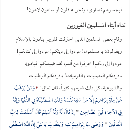
ليجعلوهم نصارى، ونحن غافلون أو ساهون لاهون!
نداء أبناء المسلمين الغيورين
وقام بعض المسلمين الذين احترقت قلوبهم ينادون بالإسلام
ويقولون: يا مسلمون! عودوا إلى دينكم! عودوا إلى كتابكم!
عودوا إلى ربكم! اعرفوا من أنتم، لقد ضيعتكم المبادئ،
وفرقتكم العصبيات والقوميات! وفرقتكم الوطنيات
والشيوعية، كل ذلك ضيعهم كثيراً، قال تعالى:
وَمَنْ يَرْغَبُ
عَنْ مِلَّةِ إِبْرَاهِيمَ إِلَّا مَنْ سَفِهَ نَفْسَهُ وَلَقَدِ اصْطَفَيْنَاهُ فِي الدُّنْيَا وَإِنَّهُ
فِي الآخِرَةِ لَمِنَ الصَّالِحِينَ
*
إِذْ قَالَ لَهُ رَبُّهُ أَسْلِمْ قَالَ أَسْلَمْتُ لِرَبِّ
الْعَالَمِينَ
*
وَوَصَّى بِهَا إِبْرَاهِيمُ بَنِيهِ وَيَعْقُوبُ يَا بَنِيَّ إِنَّ اللَّهَ اصْطَفَى