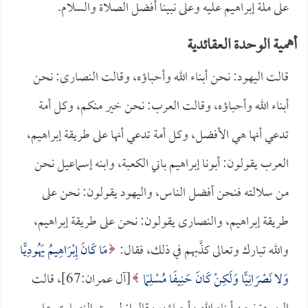
على ملة إبراهيم عليه وعلى نبينا أفضل الصلاة والسلام.
أهمية الوحدة العقائدية
قالت اليهود: نحن أبناء الله وأحباؤه، وقالت النصارى: نحن
أبناء الله وأحباؤه، وقالت العرب: نحن خير منكم، وكل أمة
تدعي أنها هي الأفضل، وكل أمة تدعي أنها على طريقة إبراهيم،
العرب يقولون: أبونا إبراهيم باني الكعبة، وابنه إسماعيل نحن
من سلالته فنحن أفضل الناس، واليهود يقولون: نحن على
طريقة إبراهيم، والنصارى يقولون: نحن على طريقة إبراهيم،
والله تبارك وتعالى كذَّبهم في ذلك، فقال:
مَا كَانَ إِبْرَاهِيمُ يَهُودِيًّا
وَلا نَصْرَانِيًّا وَلَكِنْ كَانَ حَنِيفًا مُسْلِمًا
[آل عمران:67]، قالت