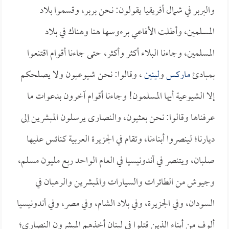
والبربر في شمال أفريقيا يقولون: نحن بربر، وقسموا بلاد
المسلمين، وأطلت الأفاعي برءوسها هنا وهناك في بلاد
المسلمين، وجاءنا البلاء أكثر وأكثر، حتى جاءنا أقوام اقتنعوا
بمبادئ
ماركس
و
لينين
، وقالوا: نحن شيوعيون ولا يصلحكم
إلا الشيوعية أيها المسلمون! وجاءنا أقوام آخرون بدعوات ما
عرفناها وقالوا: نحن بعثيون، والنصارى يرسلون المبشرين إلى
ديارنا؛ لينصروا أبناءنا، وتقام في الجزيرة العربية كنائس عليها
صلبان، ويتنصر في أندونيسيا في العام الواحد ربع مليون مسلم،
وجيوش من الطائرات والسيارات والمبشرين والرهبان في
السودان، وفي الجزيرة، وفي بلاد الشام، وفي مصر، وفي أندونيسيا
ألوف من أبناء الذين قتلوا في لبنان أخذهم المبشرون النصارى؛