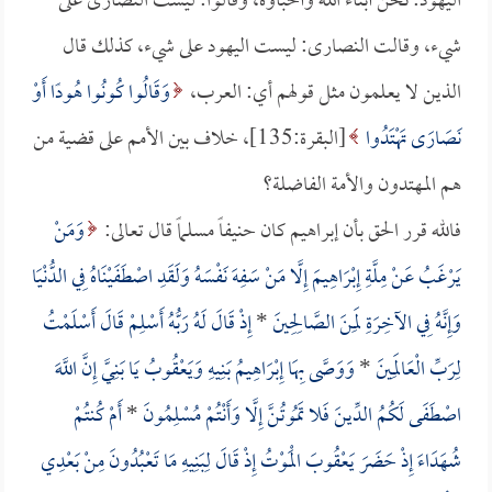
اليهود: نحن أبناء الله وأحباؤه، وقالوا: ليست النصارى على
شيء، وقالت النصارى: ليست اليهود على شيء، كذلك قال
الذين لا يعلمون مثل قولهم أي: العرب،
وَقَالُوا كُونُوا هُودًا أَوْ
نَصَارَى تَهْتَدُوا
[البقرة:135]، خلاف بين الأمم على قضية من
هم المهتدون والأمة الفاضلة؟
فالله قرر الحق بأن إبراهيم كان حنيفاً مسلماً قال تعالى:
وَمَنْ
يَرْغَبُ عَنْ مِلَّةِ إِبْرَاهِيمَ إِلَّا مَنْ سَفِهَ نَفْسَهُ وَلَقَدِ اصْطَفَيْنَاهُ فِي الدُّنْيَا
وَإِنَّهُ فِي الآخِرَةِ لَمِنَ الصَّالِحِينَ
*
إِذْ قَالَ لَهُ رَبُّهُ أَسْلِمْ قَالَ أَسْلَمْتُ
لِرَبِّ الْعَالَمِينَ
*
وَوَصَّى بِهَا إِبْرَاهِيمُ بَنِيهِ وَيَعْقُوبُ يَا بَنِيَّ إِنَّ اللَّهَ
اصْطَفَى لَكُمُ الدِّينَ فَلا تَمُوتُنَّ إِلَّا وَأَنْتُمْ مُسْلِمُونَ
*
أَمْ كُنتُمْ
شُهَدَاءَ إِذْ حَضَرَ يَعْقُوبَ الْمَوْتُ إِذْ قَالَ لِبَنِيهِ مَا تَعْبُدُونَ مِنْ بَعْدِي