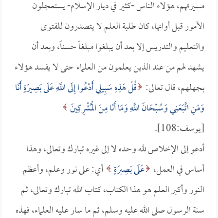
مسيرتهم، هؤلاء الناس -كثير في ديار الإسلام- يستعجلون
الأمور قبل أوانها، كان طلبة العلم لا يتصدرون للفتوى
والتعليم والتدريس إلا بعد أن يبلغوا مبلغاً حسناً، وبعد أن
يشهد لهم من عند الذين يعلمون من العلماء حتى لا يفسد هؤلاء
بجهلهم، قال تعالى:
قُلْ هَذِهِ سَبِيلِي أَدْعُوا إِلَى اللَّهِ عَلَى بَصِيرَةٍ أَنَا
وَمَنِ اتَّبَعَنِي وَسُبْحَانَ اللَّهِ وَمَا أَنَا مِنَ الْمُشْرِكِينَ
[يوسف:108].
أدعو إلى الإخلاص لله وحده لا إلى غيره تبارك وتعالى، وهذا
أساس في العمل،
عَلَى بَصِيرَةٍ
أي: على نور وعلم، وأعظم
النور وأكبر العلم هو هذا الكتاب، كتاب الله تبارك وتعالى، ثم
سنة الرسول صلى الله عليه وسلم، ثم ما سار عليه العلماء، فهذه