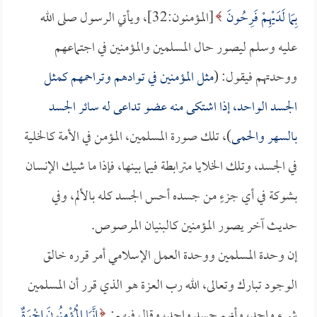
بِمَا لَدَيْهِمْ فَرِحُونَ
[المؤمنون:32]، ويأتي الرسول صلى الله
عليه وسلم ليصور حال المسلمين والمؤمنين في اجتماعهم
ووحدتهم فيقول: (
مثل المؤمنين في توادهم وتراحمهم كمثل
الجسد الواحد، إذا اشتكى منه عضو تداعى له سائر الجسد
بالسهر والحمى
)، تلك صورة المسلمين، المؤمن في الأمة كالخلية
في الجسد، وتلك الخلايا مترابطة فيما بينها، فإذا ما شيك الإنسان
بشوكة في أي جزءٍ من جسده أحس الجسد كله بالألم، وفي
حديث آخر يصور المؤمنين كالبنيان المرصوص.
إن وحدة المسلمين ووحدة العمل الإسلامي أمر قرره خالق
الوجود تبارك وتعالى، الله رب العزة هو الذي قرر أن المسلمين
شيء واحد، وأنهم جسد واحد، وقال فيهم:
إِنَّمَا الْمُؤْمِنُونَ إِخْوَةٌ