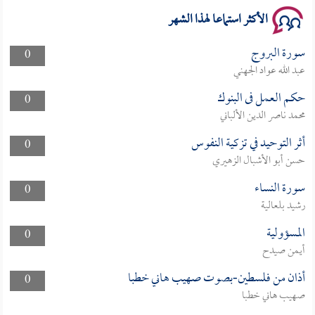
الأكثر استماعا لهذا الشهر
سورة البروج
0
عبد الله عواد الجهني
حكم العمل فى البنوك
0
محمد ناصر الدين الألباني
أثر التوحيد في تزكية النفوس
0
حسن أبو الأشبال الزهيري
سورة النساء
0
رشيد بلعالية
المسؤولية
0
أيمن صيدح
أذان من فلسطين-بصوت صهيب هاني خطبا
0
صهيب هاني خطبا