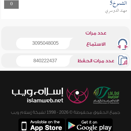
الشموخ5
0
مهند الدوسري
عدد مرات
3095048005
الاستماع
عدد مرات الحفظ
840222437
جميع الحقوق محفوظة © 2026 - 1998 لشبكة إسلام ويب