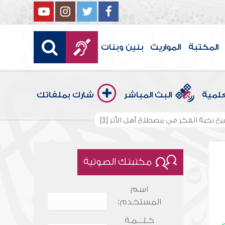
المكتبة
المواريث
بنين وبنات
علمية
البث المباشر
شارك بملفاتك
ح نخبة الفكر في مصطلح أهل الأثر [1]
مكتبتك الصوتية
اسم
المستخدم:
كـلـــمـة