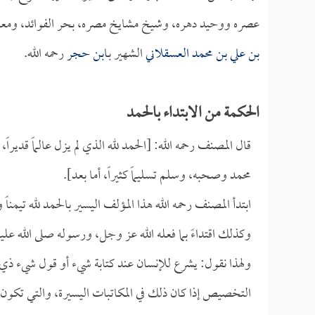
عصره ووحيد دهره، وشيخ مشايخ مصره، بحر الفوائد، ومعدن 
بن علي بن محمد العسقلاني
الشهير بـ
ابن حجر
رحمه الله.
الحكمة من الابتداء بالحمد
قال المصنف رحمه الله: [الحمد لله الذي لم يزل عالماً قديراً
محمد وصحبه، وسلم تسليماً كثيراً، أما بعد].
ابتدأ المصنف رحمه الله هذا المؤلف اليسير بالحمد لله تيمناً وط
وكذلك اقتداءً بما فعله الله عز وجل، ورسوله صلى الله علي
ولهذا نقول: يشرع للإنسان عند كتابة شيء أو قول شيء ذي ب
التخصيص إذا كان ذلك في المكاتبات اليسيرة، والتي تكون 