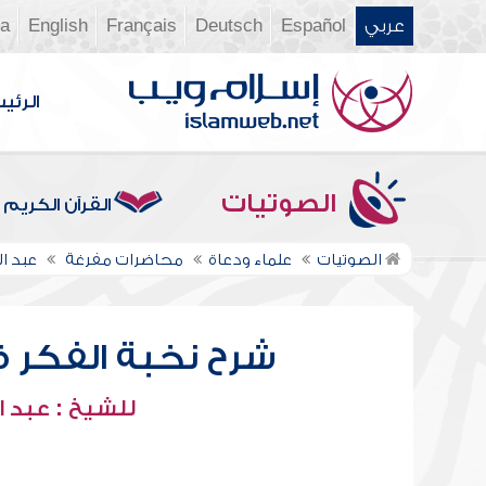
عربي
Español
Deutsch
Français
English
ia
الرئي
الصوتيات
القرآن الكريم
الصوتيات
علماء ودعاة
محاضرات مفرغة
عبد ا
شرح نخبة الفكر في
للشيخ : عبد ا