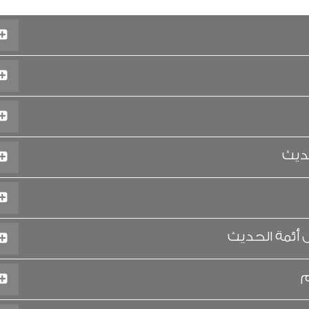
حديث
 أئمة الحديث
م