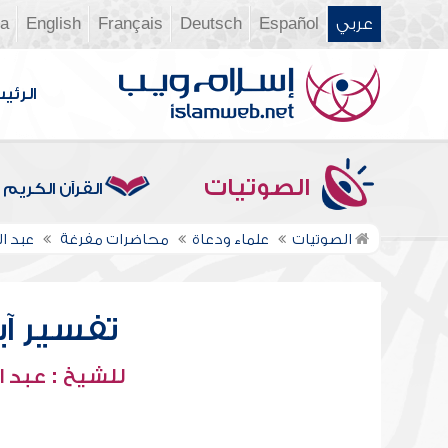
عربي
Español
Deutsch
Français
English
ia
الرئي
الصوتيات
القرآن الكريم
الصوتيات
علماء ودعاة
محاضرات مفرغة
عبد ا
تفسير آيا
للشيخ : عبد ا