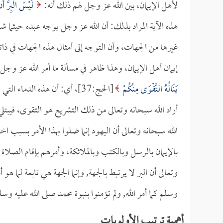
لأهل الإيمان، بين الله عز وجل لهم ذلك أنه:
لَيْسَ الْبِرَّ أَ
هذه الآية المراد بذلك: أن الله عز وجل يوجه عبده حيثما 
غيرها من الجهات، وأن التوجه إلى أمثال هذه الجهات في ذاته 
إيمان أهل الإيمان، وهذا ظاهر في مسألة ما أمر الله عز وجل
يَنَالُهُ التَّقْوَى مِنْكُمْ
[الحج:37]، أي: أن هذه الدما
أراد الله سبحانه وتعالى من ذلك التشريع هو التقوى، فيبتل
الله سبحانه وتعالى أن اليهود إنما ضلوا بهذا الأمر بسبب 
بالإيمان بالرسل وبالكتب وبالملائكة، وأمرهم بإقام الصلاة وإ
وتعالى أن البر لا يرتبط بالجهة, وإنما الجهة هي تابعة لما ه
وسلم كما أمر الله, ولم تؤمنوا بنبوة محمد صلى الله عليه وس
أهمية ترتيب الأولويات