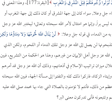
نْ تُوَلُّوا وُجُوهَكُمْ قِبَلَ الْمَشْرِقِ وَالْمَغْرِبِ
[البقرة:177]، وهذا المعنى في
شاء جل وعلا, سواء كان إلى جهة المشرق أو كان ذلك إلى جهة المغرب أو
ليس براً, وإنما هو امتثال لأمر الله سبحانه وتعالى؛ ليختبر الله عز وجل
 به من الدماء، في قوله جل وعلا:
لَنْ يَنَالَ اللَّهَ لُحُومُهَا وَلا دِمَاؤُهَا وَلَكِن
ء التي تذبحونها لن يصل إلى الله عز وجل تلك الدماء أو اللحوم، ولكن الذي
ي الله عز وجل أهل الإيمان من غيرهم، وهذا هو الحكمة من التشريع، فبين
اختلال ميزان تراتيب الإسلام في أذهانهم، وذلك أن الله عز وجل قد أمرهم
يتاء الزكاة، فتركوا ذلك كله والتفتوا إلى مسألة الجهة، فبين الله سبحانه
و أعظم من ذلك، فأنتم لا تؤمنون بالصلاة التي جاء بها محمد صلى الله عليه
لم وتتبعونه فأنى تدركون معنى البر؟