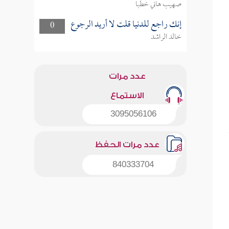
صهيب هاني خطبا
إنك راجع للدنيا قلت لا أريد الرجوع
0
خالد الراشد
عدد مرات
الاستماع
3095056106
عدد مرات الحفظ
840333704