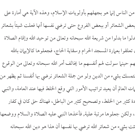
ن الناس إنما هو بجهلهم بأولويات الإسلام، وهذه الآية هي أمارة على
عض الشعائر أو ببعض الفروع حتى ترضي نفسها أنها فعلت شيئاً بشعائر
وا ما بدلوا من شريعة الله سبحانه وتعالى من توحيد الله وإقام الصلاة
علقوا بعمارة المسجد الحرام وسقاية الحاج، فجعلوها كالإيمان بالله
فيهم حينما سولت لهم أنفسهم ما يخالف أمر الله سبحانه وتعالى من الوقوع
تمسك بشيء من الدين ولو من جملة الشعائر نرضي بها أنفسنا ثم يظهر من
ت العالم أن يعيد تراتيب الأمور التي وقع الخلط فيها عند العامة، والنبي
عادة كثير من الخلط، وتصحيح كثير من الباطل، فهناك حق كان في كفار
، ولكن جعلوها مرتبة علية, فأخذها النبي عليه الصلاة والسلام ووضعها
ت بشيء من شعائر الله ترضي بها نفسها أن هذا هو دين الله سبحانه