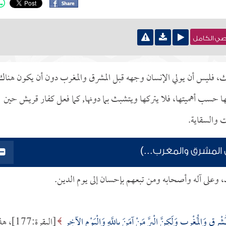
نصي الكامل
ذلك، فليس أن يولي الإنسان وجهه قبل المشرق والمغرب دون أن يكون هناك
ليها حسب أهميتها، فلا يتركها ويتشبث بما دونها, كما فعل كفار قريش حين
ت والسقاية.
المشرق والمغرب...)
د، وعلى آله وأصحابه ومن تبعهم بإحسان إلى يوم الدين.
َشْرِقِ وَالْمَغْرِبِ وَلَكِنَّ الْبِرَّ مَنْ آمَنَ بِاللَّهِ وَالْيَوْمِ الآخِرِ
[البقرة:177]،