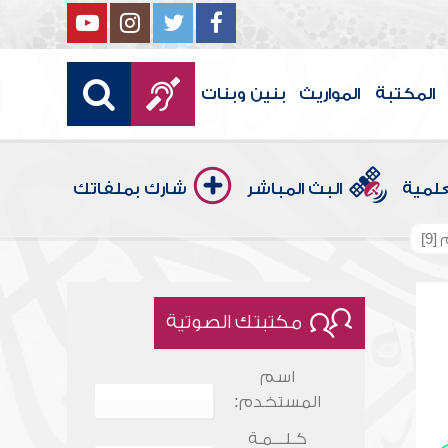
المكتبة
المواريث
بنين وبنات
علمية
البث المباشر
شارك بملفاتك
9]
مكتبتك الصوتية
اسم
المستخدم:
كـلـــمـة