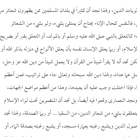
ات الدين، ولهذا نجد أن كثيراً في بلدان المسلمين ممن يظهرون شعائر من
 فالنفس كحال الإناء يحتاج أن يمتلئ بشيء، ولو بشيء من الشعائر
 كالتعلق بالنبي صلى الله عليه وسلم أو بالمولد، أو التعلق بقبر أو بضريح
لام، أو ربما يعلق الإنسان نفسه بأن يعلق الألواح في منزله بذكر الله أو
تجد أنه لا يقرأ شيئاً من القرآن ولا يعمل شيئاً من دين الله عز وجل،
عما عداه، ولهذا دين الله سبحانه وتعالى جاء على تراتيب، فمن أعظم
الها، فإذا اختلت وجب عليه أن يعيدها، وهذا من أعظم مواضع الجهات،
ونجد النصارى وقعوا فيه أيضاً، بل تجد أن المنضوين تحت لواء الإسلام
تعلقون بشيء من شعائر الدين، من السقيا ... أو ربما الصدقة، ولهذا تجد
 الدين ويشبع رغبته بعمارة مسجد، أو يشبع رغبته بصدقة الماء, أو