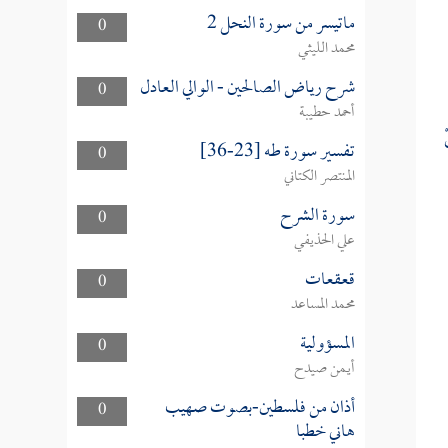
ماتيسر من سورة النحل 2
0
محمد الليثي
شرح رياض الصالحين - الوالي العادل
0
أحمد حطيبة
ْ
تفسير سورة طه [23-36]
0
المنتصر الكتاني
سورة الشرح
0
علي الحذيفي
قعقعات
0
محمد المساعد
المسؤولية
0
أيمن صيدح
أذان من فلسطين-بصوت صهيب
0
هاني خطبا