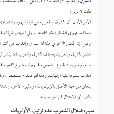
الْمَشْرِقِ وَالْمَغْرِبِ
[البقرة:177]، قيل: إن الله 
ذلك لأمرين:
الأمر الأول: أن المشرق والمغرب هي قبلة اليهود والنصارى
فيعاكسونهم في القبلة, فذكر الله عز وجل الجهتين شرقاً وغر
وقيل: إن المعنى الآخر في هذا أن الشرق والغرب هي أكثر 
تفتقر للشرق والغرب, بخلاف الشرق والغرب فلا يفتقر لبقي
والغرب بوجود طلوع الشمس وغروبها، وطلوع القمر وغروب
الغرب بمعرفة بقية الجهات, وهذا أمر معلوم مستفيض، ولهذا
يتعلق من جهة الأصل بالإيمان بالله، وباليوم الآخر، وبالملا
ذلك يأتي الامتثال فيما هو دون هذا.
سبب ضلال الشعوب عدم ترتيب الأولويات