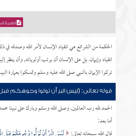
التفريغ ال
الحكمة من الشرائع هي انقياد الإنسان لأمر الله وصدقه في 
انقياد وإيمان. بل على الإنسان أن يرتب أولوياته, وأن ينظر إ
تركوا الإيمان بالنبي صلى الله عليه وسلم وتمسكوا بعمارة البي
قوله تعالى: (ليس البر أن تولوا وجوهكم قبل 
الحمد لله رب العالمين, وصلى الله وسلم وبارك على نبينا محم
أما بعد:
قال الله سبحانه تعالى:
لَيْسَ الْبِرَّ أَنْ تُوَلُّوا وُجُوهَكُمْ قِبَلَ الْم