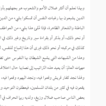
وبهذا نعلم أن أكثر ضلال الأمم والشعوب هو بجهلهم بأولوي
الدين يشبعون بها رغبات النفس أن تمسكوا بشيء من الدين،
الباطنة والشعائر الظاهرة، فإذا مُلئ هذا بشيء من العواطف؛
أو نحو ذلك، أو بذكر أو بقراءة سير وتاريخ وغير ذلك في الإس
كذلك في مركبته أو نحو ذلك فيرى أن هذا إشباع للنفس, لكن 
وهذا من الشبهات التي يشبع الشيطان بها النفوس حتى تضل 
مهمات العالم: أن يعيد هذه التراتيب إلى نصابها حال اختل
ولهذا نجد كفار قريش وقعوا فيه، ونجد اليهود وقعوا فيه، 
يقعون فيه في كثير من بلدان المسلمين، فيعطلون التوحيد وي
بعض الناس صاحب ضلال وزيغ، ولديه ربما انحراف في أصول