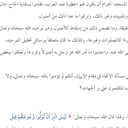
المسجد الحرام أن يكون لهم الحظوة عند العرب، فقاموا بسقاية الحاج حال
م وتشييده وغير ذلك، وتركوا ما عدا ذلك من أصول.
الحقيقة, وما تضمن ذلك من إسقاط للأصول وهو توحيد الله سبحانه وتعالى
اهرة؛ كالصلوات وغيرها، وكذلك ما كان متعلقاً بوسائل تحقيق التوحيد،
 الله عنه, واجتنبوا ما أمر الله عز وجل به أصولاً وفروعاً وتعلقوا ببعض
مسألة الاتجاه في مقام الإيمان، أنكم لم تؤمنوا بالله سبحانه وتعالى, ولا
كيف تتكلمون على بر الجهات؟
لهذا قال الله سبحانه وتعالى:
لَيْسَ الْبِرَّ أَنْ تُوَلُّوا وُجُوهَكُمْ قِبَلَ