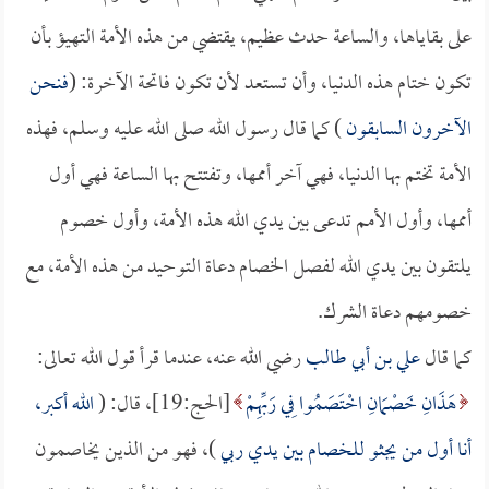
على بقاياها، والساعة حدث عظيم، يقتضي من هذه الأمة التهيؤ بأن
تكون ختام هذه الدنيا، وأن تستعد لأن تكون فاتحة الآخرة: (
فنحن
الآخرون السابقون
) كما قال رسول الله صلى الله عليه وسلم، فهذه
الأمة تختم بها الدنيا، فهي آخر أممها، وتفتتح بها الساعة فهي أول
أممها، وأول الأمم تدعى بين يدي الله هذه الأمة، وأول خصوم
يلتقون بين يدي الله لفصل الخصام دعاة التوحيد من هذه الأمة، مع
خصومهم دعاة الشرك.
كما قال
علي بن أبي طالب
رضي الله عنه، عندما قرأ قول الله تعالى:
هَذَانِ خَصْمَانِ اخْتَصَمُوا فِي رَبِّهِمْ
[الحج:19]، قال: (
الله أكبر،
أنا أول من يجثو للخصام بين يدي ربي
)، فهو من الذين يخاصمون