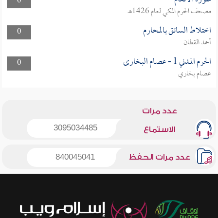
0
مصحف الحرم المكي لعام 1426هـ
اختلاط السائق بالمحارم
0
أحمد القطان
الحرم المدني 1 - عصام البخارى
0
عصام بخاري
عدد مرات
3095034485
الاستماع
عدد مرات الحفظ
840045041