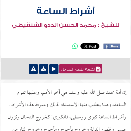
أشراط الساعة
للشيخ : محمد الحسن الددو الشنقيطي
التفريغ النصي الكامل
إن أمة محمد صلى الله عليه وسلم هي آخر الأمم، وعليها تقوم
الساعة، وهذا يتطلب منها الاستعداد لذلك ومعرفة هذه الأشراط.
وأشراط الساعة كبرى ووسطى، فالكبرى: كخروج الدجال ونزول
عيسى وظهور الدابة وخروج يأجوج ومأجوج وخروج النار من