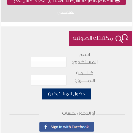
نسخة نصية للطباعة , أشراط الساعة للشيخ : محمد الحسن الددو
الشنقيطي
مكتبتك الصوتية
اسم
المستخدم:
كـلـــمـة
الـمـــــرور:
دخول المشتركين
أو الدخول بحساب