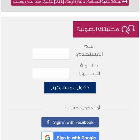
نسخة نصية للطباعة , ديوان الإفتاء [331] للشيخ : عبد الحي يوسف
مكتبتك الصوتية
اسم
المستخدم:
كـلـــمـة
الـمـــــرور:
دخول المشتركين
أو الدخول بحساب