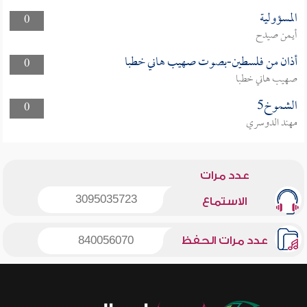
المسؤولية
0
أيمن صيدح
أذان من فلسطين-بصوت صهيب هاني خطبا
0
صهيب هاني خطبا
الشموخ5
0
مهند الدوسري
عدد مرات
3095035723
الاستماع
عدد مرات الحفظ
840056070