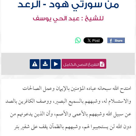
من سورتي هود - الرعد
للشيخ : عبد الحي يوسف
التفريغ النصي الكامل
امتدح الله سبحانه عباده المؤمنين بالإيمان وعمل الصالحات
والاستسلام له، وشبههم بالسميع البصير، ووصف الكافرين بالصد
عن سبيل الله وشبههم بالأعمى والأصم، وأن الذين يدعونهم من
دون الله لن يستجيبوا لهم، وشبههم بالظمآن يقف على شفير بئر