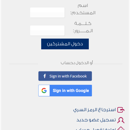
اسم
المستخدم:
كـلـــمـة
الـمـــــرور:
دخول المشتركين
أو الدخول بحساب
استرجاع الرمز السري
تسجيل عضو جديد