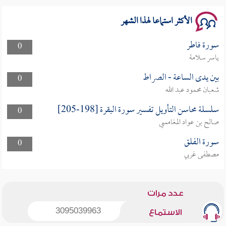
الأكثر استماعا لهذا الشهر
سورة فاطر
0
ياسر سلامة
بين يدى الساعة - الصراط
0
شعبان محمود عبد الله
سلسلة محاسن التأويل تفسير سورة البقرة [198-205]
0
صالح بن عواد المغامسي
سورة الفلق
0
مصطفى غربي
عدد مرات
3095039963
الاستماع