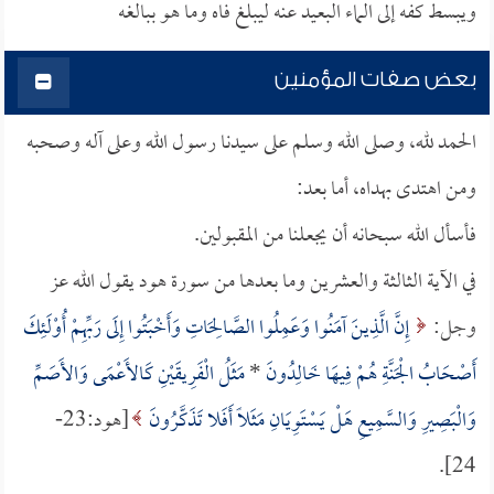
ويبسط كفه إلى الماء البعيد عنه ليبلغ فاه وما هو ببالغه
بعض صفات المؤمنين
الحمد لله، وصلى الله وسلم على سيدنا رسول الله وعلى آله وصحبه
ومن اهتدى بهداه، أما بعد:
فأسأل الله سبحانه أن يجعلنا من المقبولين.
في الآية الثالثة والعشرين وما بعدها من سورة هود يقول الله عز
وجل:
إِنَّ الَّذِينَ آمَنُوا وَعَمِلُوا الصَّالِحَاتِ وَأَخْبَتُوا إِلَى رَبِّهِمْ أُوْلَئِكَ
أَصْحَابُ الْجَنَّةِ هُمْ فِيهَا خَالِدُونَ
*
مَثَلُ الْفَرِيقَيْنِ كَالأَعْمَى وَالأَصَمِّ
وَالْبَصِيرِ وَالسَّمِيعِ هَلْ يَسْتَوِيَانِ مَثَلاً أَفَلا تَذَكَّرُونَ
[هود:23-
24].