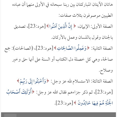
هاتان الآيتان المباركتان بين ربنا سبحانه في الأولى منهما أن عباده
الطيبين موصوفون بثلاث صفات:
الصفة الأولى: الإيمان،
إِنَّ الَّذِينَ آمَنُوا
[هود:23]، تصديق
بالجنان وقول باللسان وعمل بالأركان.
الصفة الثانية:
وَعَمِلُوا الصَّالِحَاتِ
[هود:23]، (الصالحات): جمع
صالحة، وهي كل خصلة دل الكتاب أو السنة على أنها حق وخير
وصلاح.
الصفة الثالثة: الاستسلام لله عز وجل:
وَأَخْبَتُوا إِلَى رَبِّهِمْ
[هود:23]، ثم ذكر جزاءهم فقال الله عز وجل:
أُوْلَئِكَ أَصْحَابُ
الْجَنَّةِ هُمْ فِيهَا خَالِدُونَ
[هود:23].