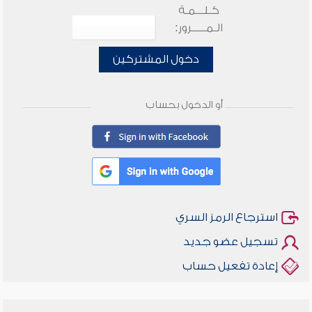
كـلـــمـة
الـمـــــرور:
دخول المشتركين
أو الدخول بحساب
استرجاع الرمز السري
تسجيل عضو جديد
إعادة تفعيل حساب