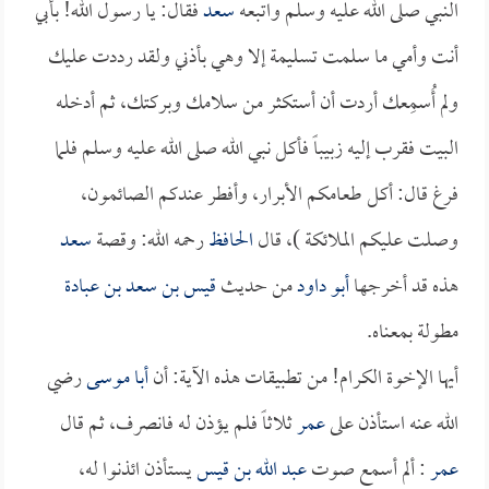
النبي صلى الله عليه وسلم واتبعه
سعد
فقال: يا رسول الله! بأبي
أنت وأمي ما سلمت تسليمة إلا وهي بأذني ولقد رددت عليك
ولم أُسمِعك أردت أن أستكثر من سلامك وبركتك، ثم أدخله
البيت فقرب إليه زبيباً فأكل نبي الله صلى الله عليه وسلم فلما
فرغ قال: أكل طعامكم الأبرار، وأفطر عندكم الصائمون،
وصلت عليكم الملائكة )، قال
الحافظ
رحمه الله: وقصة
سعد
هذه قد أخرجها
أبو داود
من حديث
قيس بن سعد بن عبادة
مطولة بمعناه.
أيها الإخوة الكرام! من تطبيقات هذه الآية: أن
أبا موسى
رضي
الله عنه استأذن على
عمر
ثلاثاً فلم يؤذن له فانصرف، ثم قال
عمر
: ألم أسمع صوت
عبد الله بن قيس
يستأذن ائذنوا له،