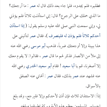
فطلبوه فلم يجدوه، فلما جاء بعد ذلك قال له
عمر
: ما أرجعك؟
ما الذي حملك على الرجوع؟ قال: إني استأذنت ثلاثاً فلم يؤذني
لي، وإني سمعت النبي صلى الله عليه وسلم يقول: (
إذا استأذن
أحدكم ثلاثاً فلم يؤذن له فلينصرف
)، فقال
عمر
لتأتيني على
هذا ببينة وإلا أوجعتك ضرباً، فذهب
أبو موسى
رضي الله عنه
إلى ملأ من الأنصار فذكر لهم ما قال
عمر
، فقالوا: لا يقوم معك
إلا أصغرنا، قم يا
أبا سعيد
! فقام
أبو سعيد الخدري
رضي الله
عنه فشهد عند
عمر
بذلك، فقال
عمر
: ألهاني عنه الصفق
بالأسواق.
إذاً: الاستئذان ثلاث فإن أذن لأحدكم وإلا فليرجع، وقد بلغ
إحساس المسلمين بعظم هذه الآية وبركة تطبيقها مبلغه.