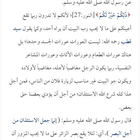
عن رسول الله صلى الله عليه وسلم.
ذَلِكُمْ خَيْرٌ لَكُمْ
[النور:27]؛ لأنكم لا تدرون ربما تقع
أعينكم على ما لا يحب رب البيت أن يراه أحد، وكما يقول
سيد
قطب
رحمه الله: ليست العورات عورات الجسد وحدها؛ بل
هناك عورات الطعام وعورات الأثاث وعورات المشاعر
النفسية، ربما يكون الرجل مغاضباً لأهله، مغاضباً لأولاده
ويكون جو البيت غير مناسب لزيارة فلان من الناس، فمن أجل
هذا كله شرع الله الاستئذان؛ من أجل أن يؤدي بعضنا حق
بعض.
قال رسول الله صلى الله عليه وسلم: (
إنما جعل الاستئذان من
أجل البصر
)، أي: لئلا يقع بصر الزائر على ما لا يحب المزور أن