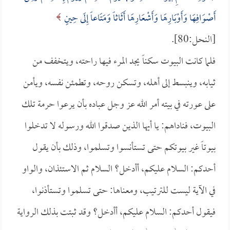
أَصْوَافِهَا وَأَوْبَارِهَا وَأَشْعَارِهَا أَثَاثاً وَمَتَاعاً إِلَى حِينٍ
[النحل:80].
فلما كانت البيوت سكناً يجد المرء فيها راحته، ويتخفف من
ثيابه، وينبسط إلى أهله، وتسكن روحه، وتطمئن نفسه، ويأمن
على عورته في بيته أمر الله عز وجل عباده بأن يرعوا حرمة تلك
البيوت، فناداهم: يا أيها الذين صدقوا الله ورسوله لا تدخلوا
بيوتاً غير بيوتكم حتى تستأنسوا وتسلموا، وذلك بأن يقول
أحدكم: السلام عليكم، أأدخل؟ السلام ثم الاستئذان، والواو
في الآية ليست للترتيب، ومعناها: حتى تسلموا وتستأذنوا،
فيقول أحدكم: السلام عليكم، أأدخل؟ وقد ثبتت بذلك الرواية