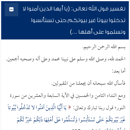
تفسير قول الله تعالى: (يا أيها الذين آمنوا لا
تدخلوا بيوتاً غير بيوتكم حتى تستأنسوا
وتسلموا على أهلها ...)
بسم الله الرحمن الرحيم.
الحمد لله، وصلى الله وسلم على نبينا محمد وعلى آله وصحبه أجمعين.
أما بعد:
فأسأل الله سبحانه أن يجعلنا من المقبولين.
ومع النداء الثامن والخمسين في الآية السابعة والعشرين من سورة
النور؛ قول ربنا تبارك وتعالى:
يَا أَيُّهَا الَّذِينَ آمَنُوا لا تَدْخُلُوا بُيُوتاً
غَيْرَ بُيُوتِكُمْ حَتَّى تَسْتَأْنِسُوا وَتُسَلِّمُوا عَلَى أَهْلِهَا ذَلِكُمْ خَيْرٌ لَكُمْ