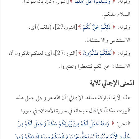
وقوله:
وَتُسَلِّمُوا عَلَى أَهْلِهَا
[النور:27]، بأن تقولوا:
السلام عليكم.
وقوله:
ذَلِكُمْ خَيْرٌ لَكُمْ
[النور:27]، (ذلكم) أي:
الاستئناس والاستئذان.
وقوله:
لَعَلَّكُمْ تَذَكَّرُونَ
[النور:27]، أي: لعلكم تذكرون أن
الاستئذان خير لكم فتتعظوا وتعتبروا.
المعنى الإجمالي للآية
هذه الآية المباركة معناها الإجمالي: أن الله عز وجل جعل هذه
البيوت سكناً، كما قال سبحانه في سورة الامتنان؛ في سورة
النحل:
وَاللَّهُ جَعَلَ لَكُمْ مِنْ بُيُوتِكُمْ سَكَناً وَجَعَلَ لَكُمْ مِنْ
جُلُودِ الأَنْعَامِ بُيُوتاً تَسْتَخِفُّونَهَا يَوْمَ ظَعْنِكُمْ وَيَوْمَ إِقَامَتِكُمْ وَمِنْ