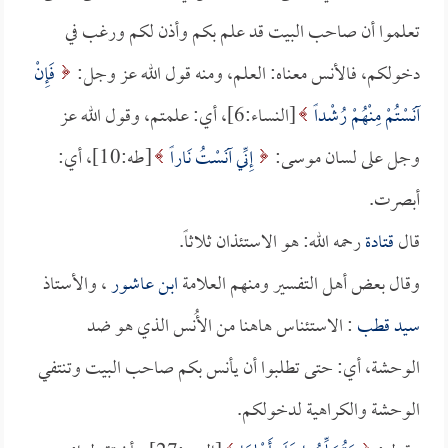
تعلموا أن صاحب البيت قد علم بكم وأذن لكم ورغب في
دخولكم، فالأنس معناه: العلم، ومنه قول الله عز وجل:
فَإِنْ
آنَسْتُمْ مِنْهُمْ رُشْداً
[النساء:6]، أي: علمتم، وقول الله عز
وجل على لسان موسى:
إِنِّي آنَسْتُ نَاراً
[طه:10]، أي:
أبصرت.
قال
قتادة
رحمه الله: هو الاستئذان ثلاثاً.
وقال بعض أهل التفسير ومنهم العلامة
ابن عاشور
، والأستاذ
سيد قطب
: الاستئناس هاهنا من الأُنس الذي هو ضد
الوحشة، أي: حتى تطلبوا أن يأنس بكم صاحب البيت وتنتفي
الوحشة والكراهية لدخولكم.