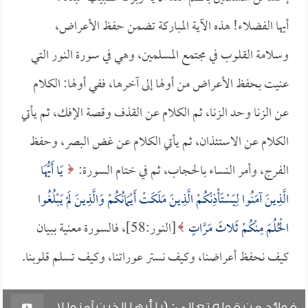
أيها الفضلاء! هذه الآية المباركة تضمن حفظ الأعراض،
وسلامة القلوب في مجتمع المسلمين، وهي في سورة النور التي
عنيت بحفظ الأعراض من أولها إلى آخرها، ففي أولها: الكلام
عن الزنا وحد الزنا، ثم الكلام عن القذف وقصة الإفك، ثم يأتي
الكلام عن الاستئذان، ثم يأتي الكلام عن غض البصر، وحفظ
الفرج، وأمر النساء بالحجاب، ثم في ختام السورة:
يَا أَيُّهَا
الَّذِينَ آمَنُوا لِيَسْتَأْذِنْكُمْ الَّذِينَ مَلَكَتْ أَيْمَانُكُمْ وَالَّذِينَ لَمْ يَبْلُغُوا
الْحُلُمَ مِنْكُمْ ثَلاثَ مَرَّاتٍ
[النور:58]، فالسورة معنية ببيان
كيف نحفظ أعراضنا، وكيف نستر عوراتنا، وكيف تسلم قلوبنا.
فوائد من قوله تعالى: (يا أيها الذين آمنوا لا