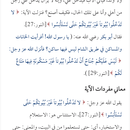
ولا ولد، فيأتي الأب فيدخل عليّ، وإنه لا يزال يدخل علي رجل
من أهلي وأنا على تلك الحال، فكيف أصنع؟ فنزلت الآية:
لا
تَدْخُلُوا بُيُوتاً غَيْرَ بُيُوتِكُمْ حَتَّى تَسْتَأْنِسُوا
[النور:27].
فقال
أبو بكر
رضي الله عنه: (
يا رسول الله! أفرأيت الخانات
والمساكن في طريق الشام ليس فيها ساكن؟ فأنزل الله عز وجل:
لَيْسَ عَلَيْكُمْ جُنَاحٌ أَنْ تَدْخُلُوا بُيُوتاً غَيْرَ مَسْكُونَةٍ فِيهَا مَتَاعٌ
لَكُمْ
[النور:29] ).
معاني مفردات الآية
يقول الله عز وجل:
لا تَدْخُلُوا بُيُوتاً غَيْرَ بُيُوتِكُمْ حَتَّى
تَسْتَأْنِسُوا
[النور:27]، الاستئناس هو: الاستعلام
والاستخبار، أي: حتى تستعلموا من في البيت، والمعنى: حتى