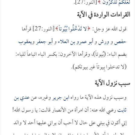
لَعَلَّكُمْ تَذَكَّرُونَ
[النور:27].
القراءات الواردة في الآية
قول الله عز وجل:
لا تَدْخُلُوا بُيُوتاً
[النور:27] قرأها
حفص
و
ورش
و
أبو عمرو بن العلاء
و
أبو جعفر
و
يعقوب
بضم الباء: (بُيوتاً)، وقرأها الآخرون: بكسر الباء اتباعاً للياء:
(لا تدخلوا بِيوتاً غير بيوتكم).
سبب نزول الآية
وسبب نزول هذه الآية ما رواه
ابن جرير
وغيره، عن
عدي بن
ثابت
رضي الله عنه: أن امرأة من الأنصار قالت: يا رسول الله!
إني أكون في بيتي على حال لا أحب أن يراني عليها أحد لا والد