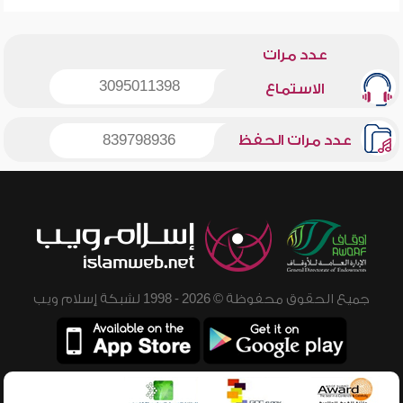
عدد مرات
3095011398
الاستماع
عدد مرات الحفظ
839798936
جميع الحقوق محفوظة © 2026 - 1998 لشبكة إسلام ويب