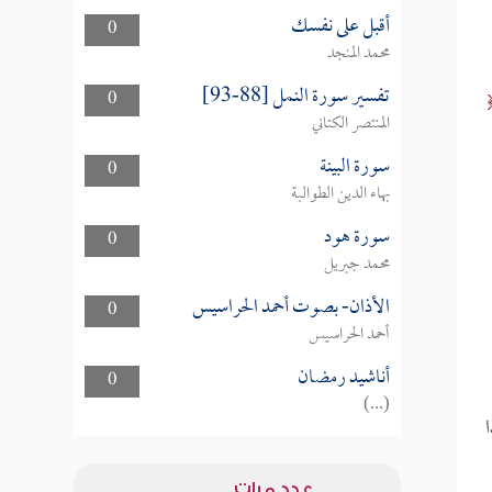
أقبل على نفسك
0
محمد المنجد
تفسير سورة النمل [88-93]
0
المنتصر الكتاني
سورة البينة
0
بهاء الدين الطوالبة
سورة هود
0
محمد جبريل
الأذان- بصوت أحمد الحراسيس
0
أحمد الحراسيس
أناشيد رمضان
0
(...)
عدد مرات