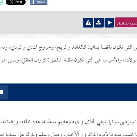
نصي الكامل
لتي تكون ناقضة بذاتها: كالغائط والريح، وخروج المذي والودي، ودم
 الولادة، والأسباب هي التي تكون مظنة النقض: كزوال العقل، ولمس المرأ
يحب ربنا ويرضى، وكما ينبغي لجلال وجهه وعظيم سلطانه، عدد خلقه، ورضا نفس
 محمد، عدد ما ذكره الذاكرون الأخيار، وصل وسلم وبارك على سيدنا مح