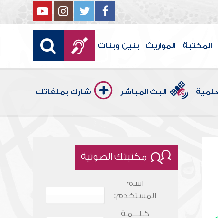
المكتبة
المواريث
بنين وبنات
علمية
البث المباشر
شارك بملفاتك
مكتبتك الصوتية
اسم
المستخدم:
كـلـــمـة