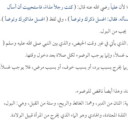
؛ لأن
علياً
رضي الله عنه قال: (
كنت رجلاً مذاءً، فاستحييت أن أسأل
 فسأله. فقال: اغسل ذكرك وتوضأ
) ، وفي لفظ (
اغسل مذاكيرك وتوضأ
).
ا يجب من البول.
دم الذي يأتي في غير وقت الحيض، والذي بين النبي صلى الله عليه وسلم (
ب غسلاً، وإنما يوجب الوضوء لكل صلاة بعد دخول وقتها.
يعني: ربما يخرج بسبب برد، أو بسبب خوف، أو بسبب مرض، فلا يوجب غسلاً،
ادة، وهذا أيضاً ناقض للوضوء.
اثنان من الدبر، وهما: الغائط والريح، وستة من القبل، وهي: البول،
ذة المعتادة، والهادي وهو الماء الذي يخرج من المرأة قبيل الولادة.