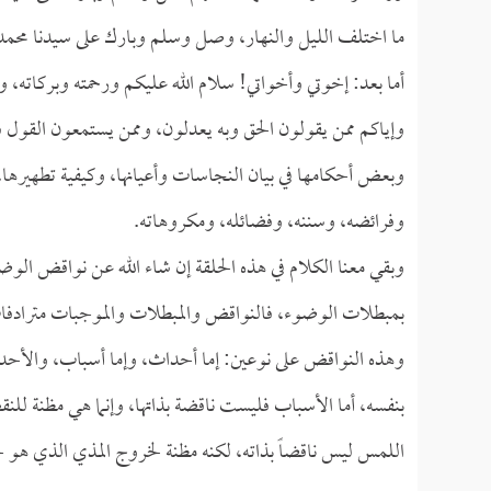
ما اختلف الليل والنهار، وصل وسلم وبارك على سيدنا محمد،
أما بعد: إخوتي وأخواتي! سلام الله عليكم ورحمته وبركاته، و
وإياكم ممن يقولون الحق وبه يعدلون، وممن يستمعون القول 
وبعض أحكامها في بيان النجاسات وأعيانها، وكيفية تطهيره
وفرائضه، وسننه، وفضائله، ومكروهاته.
وبقي معنا الكلام في هذه الحلقة إن شاء الله عن نواقض الو
بمبطلات الوضوء، فالنواقض والمبطلات والموجبات مترادفا
وهذه النواقض على نوعين: إما أحداث، وإما أسباب، والأحدا
بنفسه، أما الأسباب فليست ناقضة بذاتها، وإنما هي مظنة للنق
اللمس ليس ناقضاً بذاته، لكنه مظنة لخروج المذي الذي ه