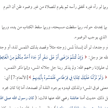
ربما لو رآه غيره تخفق رأسه ثم يقوم للصلاة من غير وضوء ظن أن النوم
 بما يحدث حوله، ربما سقطت مسبحته، وربما سقط الكتاب من يده، وربما
ل الذي يوجب الوضوء.
أو وجدها، لو أن إنساناً لمس زوجته مثلاً وقصد بذلك اللمس لذة، أو وجد
الله عز وجل:
وَإِنْ كُنتُمْ مَرْضَى أَوْ عَلَى سَفَرٍ أَوْ جَاءَ أَحَدٌ مِنْكُمْ مِنَ الْغَائِطِ
اء:43] قال علماؤنا رحمهم الله: ولم يذكر ربنا جل جلاله المس، وإنما ذكر اللمس،
وَلَوْ نَزَّلْنَا عَلَيْكَ كِتَابًا فِي قِرْطَاسٍ فَلَمَسُوهُ بِأَيْدِيهِمْ
[الأنعام:7] أي:
عنى فوق المس؛ ولذلك قيدوه بوجود اللذة أو قصدها، أما إذا كان مجرد
دليل ذلك حديث أمنا
عائشة
رضي الله عنها قالت: (
كان رسول الله صلى الله