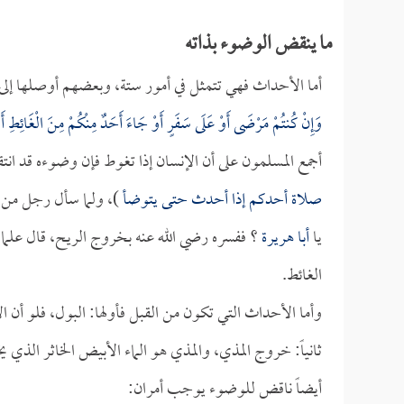
ما ينقض الوضوء بذاته
أما الأحداث فهي تتمثل في أمور ستة، وبعضهم أوصلها إلى ثم
وَإِنْ كُنتُمْ مَرْضَى أَوْ عَلَى سَفَرٍ أَوْ جَاءَ أَحَدٌ مِنْكُمْ مِنَ الْغَائِطِ أَو
أجمع المسلمون على أن الإنسان إذا تغوط فإن وضوءه قد انت
صلاة أحدكم إذا أحدث حتى يتوضأ
)، ولما سأل رجل م
يا
أبا هريرة
؟ ففسره رضي الله عنه بخروج الريح، قال علماؤنا
الغائط.
وأما الأحداث التي تكون من القبل فأولها: البول، فلو أن ا
ثانياً: خروج المذي، والمذي هو الماء الأبيض الخاثر الذي يخر
أيضاً ناقض للوضوء يوجب أمران: