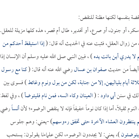
اقضة بنفسها لكنها مظنة للنقض:
 سكر، أو جنون، أو صرع، أو تخدير، طال أم قصر، هذه كلها مزيلة للعقل.
ن زوال العقل، فثبت عنه في الحديث أنه قال: (
إذا استيقظ أحدكم من
م لا يدري أين باتت يده
) ، فبين النبي صلى الله عليه وسلم أن الإنسان إذا
 أيضاً من حديث
صفوان بن عسال
رضي الله عنه أنه قال: (
كنا مع رسول
ثلاثة أيام بلياليهن, إلا من جنابة، لكن من بول ونوم وغائط
) فسوى بين
ذلك في سنن
أبي داود
: (
العينان وكاء السه، فمن نام فليتوضأ
) ، وفي لفظ:
النوم ثقيلاً، أما إذا كان نوماً خفيفاً فإنه لا ينقض الوضوء؛ لأن
أنساً
رضي
 ينتظرون العشاء الآخرة حتى تخفق رءوسهم
) -يعني: وهم جلوس
يتوضئون
)، يعني: لا يجددون الوضوء، لكن علماءنا يقولون: يستحب