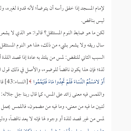
لإمام المسجد إذا خفق رأسه أن يتوضأ؛ لأنه قدوة لغيره، ول
ليس بناقض.
لكن ما هو ضابط النوم المستثقل؟ قالوا: هو الذي لا يشعر
سال ريقه ولا يشعر بشيء من ذلك، هذا هو النوم المستثق
السبب الثاني للنقض: لمس من يلتذ به عادة إذا قصد اللذة 
لذة؛ فإن هذا يكون ناقضاً للوضوء، والأصل في ذلك قول 
أَوْ لامَسْتُمُ النِّسَاءَ فَلَمْ تَجِدُوا مَاءً فَتَيَمَّمُوا
[النس
واللمس فيه معنى زائد على المس، كما قال ربنا جل جلاله:
لتبين ما فيه من معنى، وما فيه من مضمون، فاللمس يحمل م
لمس من غير قصد للذة أو وجود لها فإنه لا يعد ناقضاً، و