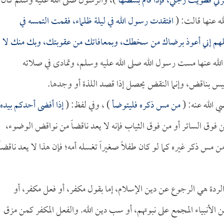
زني فطويت رجلي، فإذا قام بسطتها
)، والرسول صلى الله عليه وسلم كان
ه عنها قالت: (
افتقدت رسول الله في ليلة ظلماء، فقمت التمسه في
لهم إني أعوذ برضاك من سخطك، وبمعافاتك من عقوبتك، وبك منك لا
الله عنها مست رسول الله صلى الله عليه وسلم، وتمادى في صلاته
س بناقض، وإنما النقض يحصل إذا قصد اللذة أو وجدها.
 الله عنه: (
من مس ذكره فليتوضأ
) ، وفي لفظ: (
إذا أفضى أحدكم بيده
من فوق الساتر أو من فوق الثياب فإنه لا يعد ناقضاً من نواقض الوضوء،
ن مس ذكر غيره كما لو كان طفلاً صغيراً تغسله أمه؛ فإن هذا لا يعد ناقضاً
 والردة هي الرجوع عن دين الإسلام، إما بقول مكفر، أو فعل مكفر، أو
 الأنبياء المجمع على نبوتهم، أو سب دين الله. والفعل المكفر كمن مزق