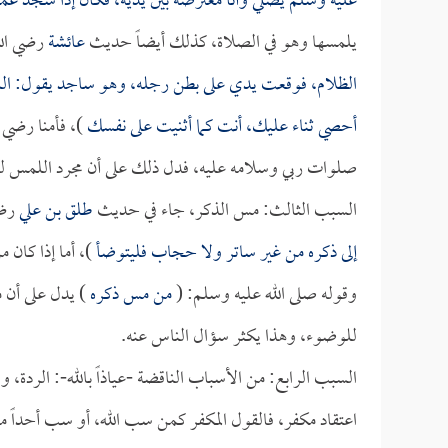
عليه وسلم يصلي وأنا معترضة بين يديه، فكان إذا سجد غم
يلمسها وهو في الصلاة، كذلك أيضاً حديث
عائشة
رضي الل
الظلام، فوقعت يدي على بطن رجله، وهو ساجد يقول: ال
أحصي ثناء عليك، أنت كما أثنيت على نفسك
)، فأمنا رضي 
صلوات ربي وسلامه عليه، فدل ذلك على أن مجرد اللمس لي
السبب الثالث: مس الذكر، جاء في حديث
طلق بن علي
رضي
إلى ذكره من غير ساتر ولا حجاب فليتوضأ
)، أما إذا كان 
وقوله صلى الله عليه وسلم: (
من مس ذكره
) يدل على أن م
للوضوء، وهذا يكثر سؤال الناس عنه.
السبب الرابع: من الأسباب الناقضة -عياذاً بالله-: الردة،
اعتقاد مكفر، فالقول المكفر كمن سب الله، أو سب أحداً من