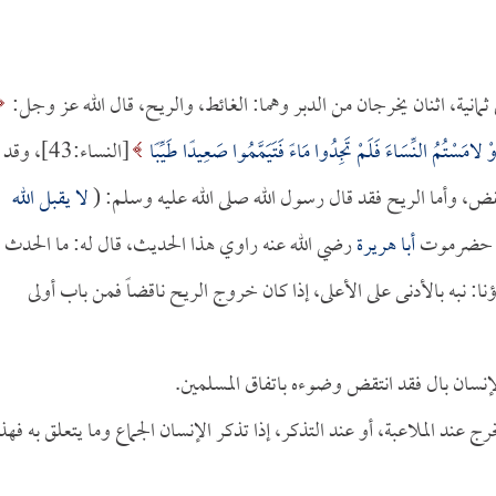
انية، اثنان يخرجان من الدبر وهما: الغائط، والريح، قال الله عز وجل:
ْ لامَسْتُمُ النِّسَاءَ فَلَمْ تَجِدُوا مَاءً فَتَيَمَّمُوا صَعِيدًا طَيِّبًا
[النساء:43]، وقد
قض، وأما الريح فقد قال رسول الله صلى الله عليه وسلم: (
لا يقبل الله
ن حضرموت
أبا هريرة
رضي الله عنه راوي هذا الحديث، قال له: ما الحدث
: نبه بالأدنى على الأعلى، إذا كان خروج الريح ناقضاً فمن باب أولى
لإنسان بال فقد انتقض وضوءه باتفاق المسلمين.
ج عند الملاعبة، أو عند التذكر، إذا تذكر الإنسان الجماع وما يتعلق به فهذا