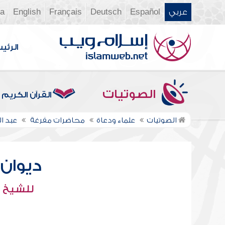
عربي
Español
Deutsch
Français
English
ia
الرئي
الصوتيات
القرآن الكريم
الصوتيات
علماء ودعاة
محاضرات مفرغة
عبد 
ديوان ال
للشيخ :