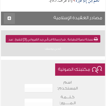
لَكُمْ مِنْ إِلَهٍ غَيْرُهُ
[الأعراف:65].
مصادر العقيدة الإسلامية
نسخة نصية للطباعة , شرح رسالة ابن أبي زيد القيرواني [3] للشيخ : عبد
الحي يوسف
مكتبتك الصوتية
اسم
المستخدم:
كـلـــمـة
الـمـــــرور: