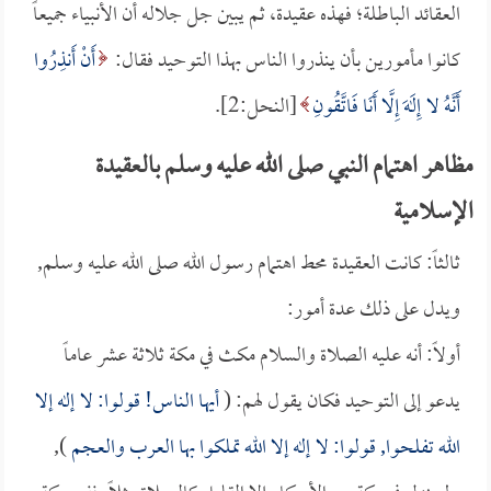
العقائد الباطلة؛ فهذه عقيدة، ثم يبين جل جلاله أن الأنبياء جميعاً
كانوا مأمورين بأن ينذروا الناس بهذا التوحيد فقال:
أَنْ أَنذِرُوا
أَنَّهُ لا إِلَهَ إِلَّا أَنَا فَاتَّقُونِ
[النحل:2].
مظاهر اهتمام النبي صلى الله عليه وسلم بالعقيدة
الإسلامية
ثالثاً: كانت العقيدة محط اهتمام رسول الله صلى الله عليه وسلم,
ويدل على ذلك عدة أمور:
أولاً: أنه عليه الصلاة والسلام مكث في مكة ثلاثة عشر عاماً
يدعو إلى التوحيد فكان يقول لهم: (
أيها الناس! قولوا: لا إله إلا
الله تفلحوا, قولوا: لا إله إلا الله تملكوا بها العرب والعجم
),