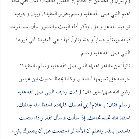
ولم ينزل في مكة من الأحكام إلا القليل كالصلاة مثلاً, ففي مكة
اهتم النبي صلى الله عليه وسلم بتقرير العقيدة, وبيان وجوب
توحيد الله عز وجل, وذكر أدلة البعث والنشور, وأن بعد الموت
قيامة وبعثاً وحساباً وجنة وناراً, فهذه هي العقيدة التي قررها
النبي صلى الله عليه وسلم.
ثانياً: من مظاهر اهتمام النبي صلى الله عليه وسلم بالعقيدة:
حرصه على تعليمها للصغار, وكلنا يحفظ حديث
ابن عباس
رضي الله عنهما حين قال: (
كنت رديف النبي صلى الله عليه
وسلم فقال: يا غلام! إني أعلمك كلمات, احفظ الله يحفظك,
احفظ الله تجده تجاهك, إذا سألت فاسأل الله, وإذا استعنت
فاستعن بالله, واعلم أن الأمة لو اجتمعت على أن ينفعوك بشيء