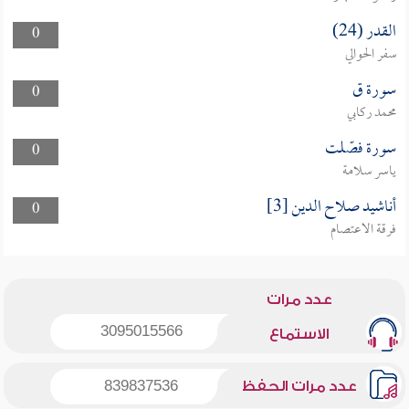
القدر (24)
0
سفر الحوالي
سورة ق
0
محمد ركابي
سورة فصّلت
0
ياسر سلامة
أناشيد صلاح الدين [3]
0
فرقة الاعتصام
عدد مرات
3095015566
الاستماع
عدد مرات الحفظ
839837536