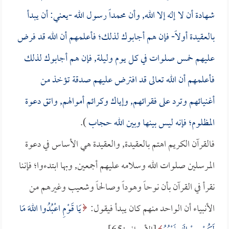
شهادة أن لا إله إلا الله, وأن محمداً رسول الله -يعني: أن يبدأ
بالعقيدة أولاً- فإن هم أجابوك لذلك؛ فأعلمهم أن الله قد فرض
عليهم خمس صلوات في كل يوم وليلة, فإن هم أجابوك لذلك
فأعلمهم أن الله تعالى قد افترض عليهم صدقة تؤخذ من
أغنيائهم وترد على فقرائهم, وإياك وكرائم أموالهم, واتق دعوة
المظلوم؛ فإنه ليس بينها وبين الله حجاب
).
فالقرآن الكريم اهتم بالعقيدة, والعقيدة هي الأساس في دعوة
المرسلين صلوات الله وسلامه عليهم أجمعين, وبها ابتدءوا؛ فإننا
نقرأ في القرآن بأن نوحاً وهوداً وصالحاً وشعيب وغيرهم من
الأنبياء أن الواحد منهم كان يبدأ فيقول:
يَا قَوْمِ اعْبُدُوا اللهَ مَا