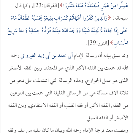
عَمِلُوا مِنْ عَمَلٍ فَجَعَلْنَاهُ هَبَاءً مَنْثُورًا
[الفرقان:23], وكما قال
سبحانه:
وَالَّذِينَ كَفَرُوا أَعْمَالُهُمْ كَسَرَابٍ بِقِيعَةٍ يَحْسَبُهُ الظَّمْآنُ مَاءً
حَتَّى إِذَا جَاءَهُ لَمْ يَجِدْهُ شَيْئًا وَوَجَدَ اللهَ عِنْدَهُ فَوَفَّاهُ حِسَابَهُ وَاللهُ سَرِيعُ
الْحِسَابِ
[النور:39].
ومما سبق بيانه أن رسالة الإمام
أبي محمد بن أبي زيد القيرواني
رحمه
الله قد جمعت بين الفقه الأكبر الذي هو المعتقد, وبين الفقه الأصغر
الذي هو عمل الجوارح, وهذه الرسالة التي اشتملت على نحو من
ثلاثة آلاف مسألة هي من الرسائل القليلة التي جمعت بين النوعين
من الفقه, الفقه الأكبر أو فقه القلب أو الفقه الاعتقادي, وبين الفقه
الأصغر أو الفقه العملي.
ومضت معنا ترجمة الإمام رحمه الله وبيان ما كان عليه من علم وفقه