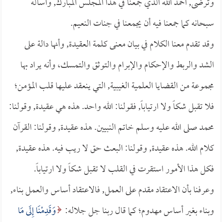
وترضى, أحمد الله الذي جمعنا في هذا المجلس المبارك, وأسأله
سبحانه كما جمعنا فيه أن يجمعنا في جنات النعيم.
وقد تقدم معنا الكلام في بيان معنى كلمة العقيدة, وأنها دالة على
الشد والربط والإحكام والإبرام والتوثق والتمسك، وأنه يراد بها
مجموعة من القضايا العلمية الغيبية, التي ينعقد عليها قلب المؤمن؛
فلا تقبل شكاً ولا ارتياباً, فقولنا: الله واحد. هذه هي عقيدة, وقولنا:
محمد صلى الله عليه وسلم خاتم النبيين. هذه عقيدة, وقولنا: القرآن
كلام الله. هذه عقيدة, وقولنا: البعث حق لا ريب فيه. هذه عقيدة,
فكل هذا الأمور استقرت في القلب لا تقبل شكاً ولا ارتياباً.
وعرفنا بأن الاعتقاد مقدم على العمل, فالاعتقاد أساس والعمل بناء,
وبناء بغير أساس مهدوم؛ كما قال ربنا جل جلاله:
وَقَدِمْنَا إِلَى مَا