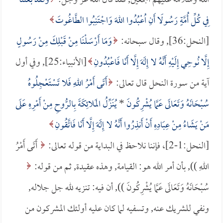
الله وسلامه عليهم أجمعين, فقد قال الله عز وجل:
وَلَقَدْ بَعَثْنَا
فِي كُلِّ أُمَّةٍ رَسُولًا أَنِ اُعْبُدُوا اللهَ وَاجْتَنِبُوا الطَّاغُوتَ
[النحل:36], وقال سبحانه:
وَمَا أَرْسَلْنَا مِنْ قَبْلِكَ مِنْ رَسُولٍ
إِلَّا نُوحِي إِلَيْهِ أَنَّهُ لا إِلَهَ إِلَّا أَنَا فَاعْبُدُونِ
[الأنبياء:25], وفي أول
آية من سورة النحل قال تعالى:
أَتَى أَمْرُ اللهِ فَلا تَسْتَعْجِلُوهُ
سُبْحَانَهُ وَتَعَالَى عَمَّا يُشْرِكُونَ
*
يُنَزِّلُ المَلائِكَةَ بِالرُّوحِ مِنْ أَمْرِهِ عَلَى
مَنْ يَشَاءُ مِنْ عِبَادِهِ أَنْ أَنذِرُوا أَنَّهُ لا إِلَهَ إِلَّا أَنَا فَاتَّقُونِ
[النحل:1-2]، فإننا نلاحظ في البداية من قوله تعالى:
أَتَى أَمْرُ
اللهِ )), بأن أمر الله هو: القيامة, وهذه عقيدة, ثم من قوله:
سُبْحَانَهُ وَتَعَالَى عَمَّا يُشْرِكُونَ )), أن فيه: تنزيه لله جل جلاله,
ونفي للشريك عنه, وتسفيه لما كان عليه أولئك المشركون من