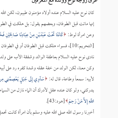
غرق زوجة نوح وولده مع المغرقين
كان نوح عليه السلام عنده أولاد مؤمنون طيبون، لكن الله ع
إنها ماتت قبل الطوفان، وبعضهم يقول: بل هلكت في الطوفان، 
وعن امرأة لوط:
كَانَتَا تَحْتَ عَبْدَيْنِ مِنْ عِبَادِنَا صَالِحَيْنِ فَخَان
[التحريم:10]، فسواء هلكت قبل الطوفان أو في الطوفان فإنها في الحالتين من أهل النار.
نادى نوح عليه السلام بعاطفة الوالد وشفقة الأب على ولد
وكن معنا، لكن الولد من خفة عقله وشدة كفره رد على أبيه 
لأبيه: سمعاً وطاعة، قال له:
سَآوِي إِلَى جَبَلٍ يَعْصِمُنِي مِنْ ا
يدركني، ولو كان عنده عقل لأدرك أن الماء نازل من السماء؛ 
اللَّهِ إِلاَّ مَنْ رَحِمَ
[هود:43].
أخبرنا رسول الله صلى الله عليه وسلم بأن امرأة كانت تحمل 