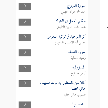
سورة البروج
0
عبد الله عواد الجهني
حكم العمل فى البنوك
0
محمد ناصر الدين الألباني
أثر التوحيد في تزكية النفوس
0
حسن أبو الأشبال الزهيري
سورة النساء
0
رشيد بلعالية
المسؤولية
0
أيمن صيدح
أذان من فلسطين-بصوت صهيب
0
هاني خطبا
صهيب هاني خطبا
الشموخ5
0