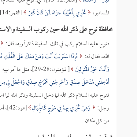
قُدِرَ
*
وَحَمَلْنَاهُ
[القمر:12-13]، أي: نوح عليه السلام،
المسامير،
تَجْرِي بِأَعْيُنِنَا جَزَاءً لِمَنْ كَانَ كُفِرَ
[القمر:14]، (تَجْرِي بِأَعْيُنِنَا)، أي: برعايتنا وحفظنا وعنايتنا، جل جلال الله.
محافظة نوح على ذكر الله حين ركوب السفينة والاستو
فنوح عليه السلام ركب في تلك السفينة ذاكراً ربه، قال:
الله، فقال له:
فَإِذَا اسْتَوَيْتَ أَنْتَ وَمَنْ مَعَكَ عَلَى الْفُلْكِ فَقُلْ 
وَأَنْتَ خَيْرُ الْمُنزِلِينَ
[المؤمنون:28-29]، مثل ما أمر نبيه محمداً صلى الله عليه وسلم لما خرج في طريق الهجرة بأن يقول:
أَدْخِلْنِي مُدْخَلَ صِدْقٍ وَأَخْرِجْنِي مُخْرَجَ صِدْقٍ وَاجْعَلْ لِي مِنْ 
فنوح عليه السلام ذكر الله لما دخل السفينة وذكر الله لما
وجل:
وَهِيَ تَجْرِي بِهِمْ فِي مَوْجٍ كَالْجِبَالِ
[هود:
من كل مكان.