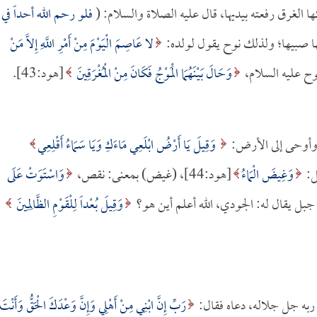
كها الغرق رفعته بيديها، قال عليه الصلاة والسلام: (
فلو رحم الله أحداً في
ا صبيها؛ ولذلك نوح يقول لولده:
لا عَاصِمَ الْيَوْمَ مِنْ أَمْرِ اللَّهِ إِلاَّ مَنْ
وَحَالَ بَيْنَهُمَا الْمَوْجُ فَكَانَ مِنْ الْمُغْرَقِينَ
[هود:43].
ء وأوحى إلى الأرض:
وَقِيلَ يَا أَرْضُ ابْلَعِي مَاءَكِ وَيَا سَمَاءُ أَقْلِعِي
وَغِيضَ الْمَاءُ
[هود:44]، (غيض) بمعنى: نقص،
وَاسْتَوَتْ عَلَى
وَقِيلَ بُعْداً لِلْقَوْمِ الظَّالِمِينَ
 ربه جل جلاله، دعاه فقال:
رَبِّ إِنَّ ابْنِي مِنْ أَهْلِي وَإِنَّ وَعْدَكَ الْحَقُّ وَأَنْتَ