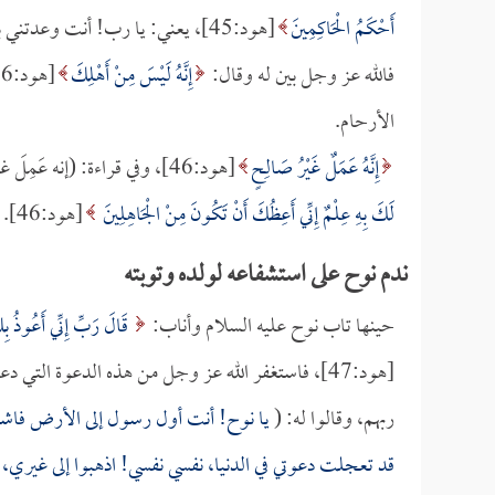
أَحْكَمُ الْحَاكِمِينَ
[هود:45]، يعني: يا رب! أنت وعدت
فالله عز وجل بين له وقال:
إِنَّهُ لَيْسَ مِنْ أَهْلِكَ
الأرحام.
إِنَّهُ عَمَلٌ غَيْرُ صَالِحٍ
[هود:46]، وفي قراءة: (إنه عَمِلَ غيرَ صالح) أي: هذا الولد عمل عملاً ليس صالحاً،
لَكَ بِهِ عِلْمٌ إِنِّي أَعِظُكَ أَنْ تَكُونَ مِنْ الْجَاهِلِينَ
[هود:46].
ندم نوح على استشفاعه لولده وتوبته
حينها تاب نوح عليه السلام وأناب:
قَالَ رَبِّ إِنِّي أَعُوذُ بِك
[هود:47]، فاستغفر الله عز وجل من هذه الدعوة التي 
ربهم، وقالوا له: (
يا نوح! أنت أول رسول إلى الأرض فاشفع
قد تعجلت دعوتي في الدنيا، نفسي نفسي! اذهبوا إلى غيري، ا