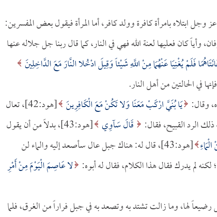
ز وجل ابتلاه بامرأة كافرة وولد كافر، أما المرأة فيقول بعض المفسرين:
وأياً كان فعليها لعنة الله فهي في النار، كما قال ربنا جل جلاله عنها
َتَاهُمَا فَلَمْ يُغْنِيَا عَنْهُمَا مِنْ اللَّهِ شَيْئاً وَقِيلَ ادْخُلا النَّارَ مَعَ الدَّاخِلِينَ
ه، وقال:
يَا بُنَيَّ ارْكَبْ مَعَنَا وَلا تَكُنْ مَعَ الْكَافِرِينَ
[هود:42]، تعال
ذلك الرد القبيح، فقال:
قَالَ سَآوِي
[هود:43]، بدلاً من أن يقول
لْمَاءِ
[هود:43]، قال له: هناك جبل عال سأصعد إليه والماء لن
لكنه لم يدرك فقال هذا الكلام، فقال له أبوه:
لا عَاصِمَ الْيَوْمَ مِنْ أَمْرِ
رضيعاً لها، وما زالت تشتد به وتصعد به في جبل فراراً من الغرق، فلما