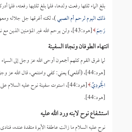
بلغ الماء ثلثها رفعت ولدها، فلما بلغ ثلثيها رفعته، فلما أدر
ذلك اليوم لرحم أم الصبي
)، لكنه أغرقها جل جلاله ومعه
رَحِمَ
[هود:43]، ولن يرحم الله غير المؤمنين الذين مع نوح عليه السلام،
انتهاء الطوفان ونجاة السفينة
لما غرق القوم كلهم أجمعون أوحى الله عز وجل إلى السما
[هود:44]، (أقلعي) يعني: كفي وامتنعي، قال الله عز وجل:
الْجُودِيِّ
[هود:44]، استوت سفينة نوح عليه السلام على جبل يقال له: الجودي، الله أعلم أين هو؟
[هود:44].
استشفاع نوح لابنه ورد الله عليه
نوح عليه السلام ما زالت عاطفة الأبوة متقدة عنده، فنادى