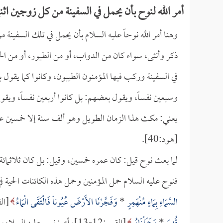
أمر الله لنوح بأن يحمل في السفينة من كل زوجين اثن
وهنا أمر الله نوحاً عليه السلام بأن يحمل في تلك السفين
ذكر وأنثى، سواء كان من الدواب، أو من الطيور، أو من 
في السفينة وركب فيها المؤمنون الطيبون، وكانوا كما يقول 
وسبعين نفساً، ويقول بعضهم: بل كانوا أربعين نفساً، ويقو
يعني: مكث هذا الزمان الطويل وهو ألف سنة إلا خمسين عاماً،
[هود:40].
لما بعث نوح قيل: كان عمره خمسين، وقيل: بل كان ثلاثمائة 
فنوح عليه السلام حمل المؤمنين وحمل هذه الكائنات الحية ف
السَّمَاءِ بِمَاءٍ مُنْهَمِرٍ
*
وَفَجَّرْنَا الأَرْضَ عُيُوناً فَالْتَقَى الْمَاءُ
[القمر:11-12]، أي: الت