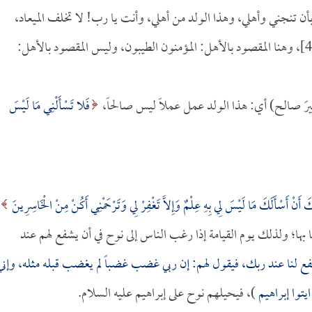
ني بأن تنجني وأهلي، وهذا الولد من أهلي، وأنت يا رب! لا تخلف الميعاد،
[هود:46]، وهنا المقصود بالأهل: المؤمنون الطيبون، وليس المقصود بالأهل:
فَلا تَسْأَلْنِي مَا لَيْسَ
َ أَنْ أَسْأَلَكَ مَا لَيْسَ لِي بِهِ عِلْمٌ وَإِلاَّ تَغْفِرْ لِي وَتَرْحَمْنِي أَكُنْ مِنْ الْخَاسِرِينَ
دعا بها؛ ولذلك يوم القيامة إذا رغب الناس إلى نوح في أن يشفع لهم عند
 لنا عند ربك، فيقول لهم: إن ربي غضب غضباً لم يغضب قبله مثله، وإني
يتوا إبراهيم
)، فيحيلهم نوح على إبراهيم عليه السلام.