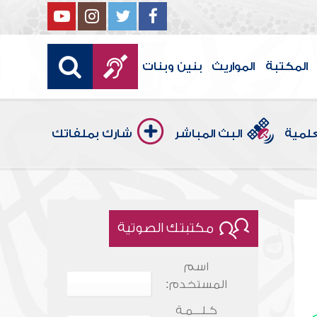
المكتبة
المواريث
بنين وبنات
علمية
البث المباشر
شارك بملفاتك
مكتبتك الصوتية
اسم
المستخدم:
كـلـــمـة