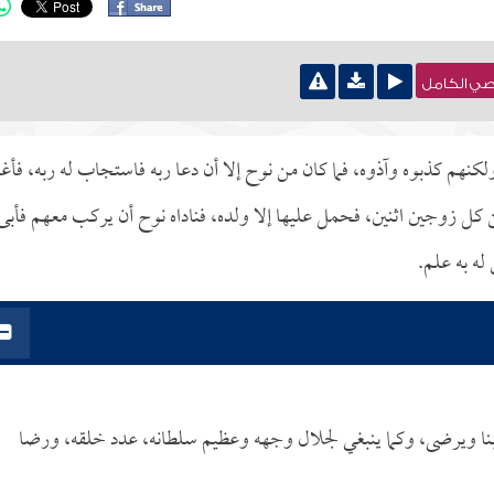
نصي الكامل
 ولكنهم كذبوه وآذوه، فما كان من نوح إلا أن دعا ربه فاستجاب له ربه، فأغ
ن كل زوجين اثنين، فحمل عليها إلا ولده، فناداه نوح أن يركب معهم فأبى
له به علم.
 يحب ربنا ويرضى، وكما ينبغي لجلال وجهه وعظيم سلطانه، عدد خلقه، ورضا