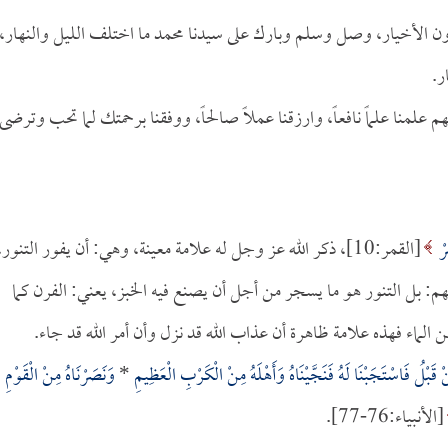
ن الأخيار، وصل وسلم وبارك على سيدنا محمد ما اختلف الليل والنهار،
ر.
م علمنا علماً نافعاً، وارزقنا عملاً صالحاً، ووفقنا برحمتك لما تحب وترضى
ِرْ
[القمر:10]، ذكر الله عز وجل له علامة معينة، وهي: أن يفور التنور،
 بل التنور هو ما يسجر من أجل أن يصنع فيه الخبز، يعني: الفرن كما
 الماء فهذه علامة ظاهرة أن عذاب الله قد نزل وأن أمر الله قد جاء.
َبْلُ فَاسْتَجَبْنَا لَهُ فَنَجَّيْنَاهُ وَأَهْلَهُ مِنْ الْكَرْبِ الْعَظِيمِ
*
وَنَصَرْنَاهُ مِنْ الْقَوْمِ
[الأنبياء:76-77].