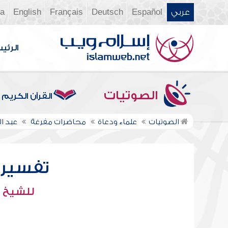
عربي
Español
Deutsch
Français
English
ia
الرئي
الصوتيات
القرآن الكريم
الصوتيات
علماء ودعاة
محاضرات مفرغة
عبد 
تفسير س
للشيخ :