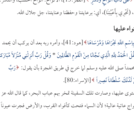
عَلَى ذَاتِ أَلْوَاحٍ وَدُسُرٍ
[القمر:13]، الألواح: ألواح الخشب، والدسر:
اء عليها
بِاِسْمِ اللَّهِ مَجْرَاهَا وَمُرْسَاهَا
[هود:41]، وأمره ربه بعد أن يركب أن يحمد
الْحَمْدُ لِلَّهِ الَّذِي نَجَّانَا مِنْ الْقَوْمِ الظَّالِمِينَ
*
وَقُلْ رَبِّ أَنزِلْنِي مُنْزَلاً مُبَارَكا
رَبِّ
لَدُنْكَ سُلْطَاناً نَصِيراً
[الإسراء:80].
 استوى عليها، وصارت تلك السفينة تمخر بهم عباب البحر، كما قال الله عز
42]، أمواج عاتية عالية؛ لأن السماء فتحت كأفواه القرب، والأرض فجرت عيوناً