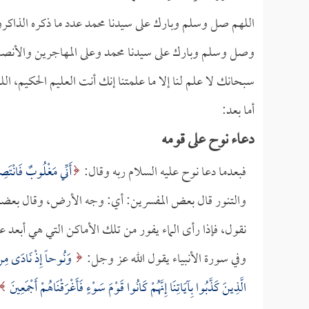
اللهم صل وسلم وبارك على سيدنا محمد عدد ما ذكره الذاكرو
وصل وسلم وبارك على سيدنا محمد وعلى المهاجرين والأنصا
سبحانك لا علم لنا إلا ما علمتنا إنك أنت العليم الحكيم، الله
أما بعد:
دعاء نوح على قومه
فبعدما دعا نوح عليه السلام ربه وقال:
أَنِّي مَغْلُوبٌ فَانْتَص
والتنور قال بعض المفسرين: أي: وجه الأرض، وقال بعضهم:
نقول، فإذا رأى الماء يفور من تلك الأماكن التي هي أبعد عن
وفي سورة الأنبياء يقول الله عز وجل:
وَنُوحاً إِذْ نَادَى مِنْ ق
الَّذِينَ كَذَّبُوا بِآيَاتِنَا إِنَّهُمْ كَانُوا قَوْمَ سَوْءٍ فَأَغْرَقْنَاهُمْ أَجْمَعِينَ