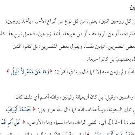
ين
ة من كل زوجين اثنين، يعني: من كل نوع من أنواع الأحياء يأخذ زوجين؛
الحشرات، أو من الزواحف أو من غيرها، يأخذ زوجين، فحمل نوح هذا كله
بعض المفسرين: ثمانين نفساً، ويقول بعض المفسرين: بل كانوا اثنين
ل بعضهم: بل كانوا سبعة.
 ولم يؤمن معه إلا كما قال ربنا في القرآن:
وَمَا آمَنَ مَعَهُ إِلاَّ قَلِيلٌ
وخمسين، وقيل: بل كان أربعمائة وثمانين، والله أعلم أي ذلك كان.
ي تلك السفينة، وبدأ عذاب الله كما قال الله عز وجل:
فَفَتَحْنَا أَبْوَابَ
قى الماءان، ماء السماء وماء الأرض،
عَلَى أَمْرٍ قَدْ