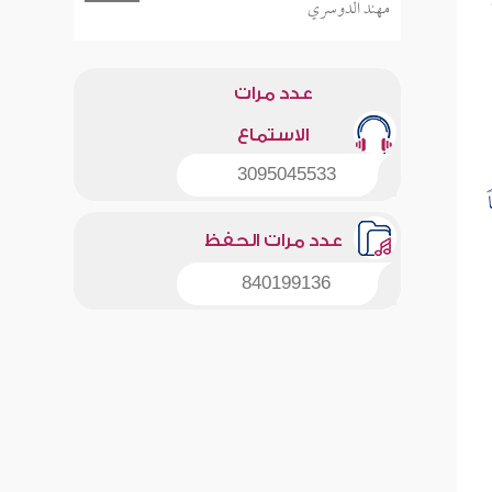
مهند الدوسري
عدد مرات
الاستماع
3095045533
ً
عدد مرات الحفظ
840199136