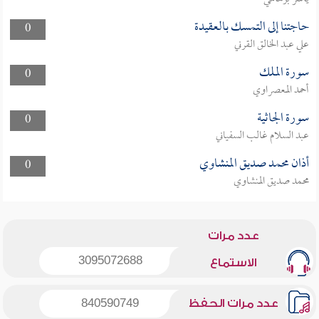
حاجتنا إلى التمسك بالعقيدة
0
علي عبد الخالق القرني
سورة الملك
0
أحمد المعصراوي
سورة الجاثية
0
عبد السلام غالب السفياني
أذان محمد صديق المنشاوي
0
محمد صديق المنشاوي
عدد مرات
3095072688
الاستماع
عدد مرات الحفظ
840590749