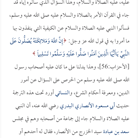
عليه، عليه الصلاة والسلام، وهذا السؤال الذي سألوه إياه قد
جاء في القرآن الأمر بالصلاة والسلام عليه صلى الله عليه وسلم،
فسألوا النبي عليه الصلاة والسلام عن الكيفية التي ينفذون بها
ما أمروا به في قول الله عز وجل:
إِنَّ اللَّهَ وَمَلائِكَتَهُ يُصَلُّونَ عَلَى
النَّبِيِّ يَاأَيُّهَا الَّذِينَ آمَنُوا صَلُّوا عَلَيْهِ وَسَلِّمُوا تَسْلِيماً
[الأحزاب:56]، وهذا يدلنا على ما كان عليه أصحاب رسول
الله صلى الله عليه وسلم من الحرص على السؤال عن أمور
الدين، ومعرفة أحكام الشرع، و
النسائي
أورد تحت هذه الترجمة
حديث
أبي مسعود الأنصاري البدري
رضي الله عنه، أن النبي
عليه الصلاة والسلام جاء إلى جماعة من أصحابه وهم في مجلس
سعد بن عبادة
سيد الخزرج من الأنصار، فقال له أحدهم أو