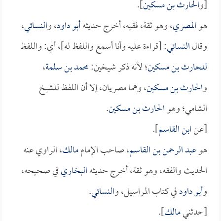
[و
الحارث بن مسكين
].
هو
المصري
، وهو ثقة، فقيه، أخرج حديثه
أبو داود
، و
النسائي
،
وقال
النسائي
: [قراءة عليه وأنا أسمع واللفظ له]، أي: واللفظ
للحارث بن مسكين
؛ لأنه ذكر شيخين:
محمد بن سلمة
،
و
الحارث بن مسكين
، وهما مصريان، إلا أن اللفظ للشيخ
الشامي؛ وهو
الحارث بن مسكين
.
[عن
ابن القاسم
].
هو
عبد الرحمن بن القاسم
، صاحب الإمام
مالك
، الراوي عنه
الحديث والفقه، وهو ثقة، أخرج حديثه
البخاري
في صحيحه،
و
أبو داود
في كتاب المراسيل، و
النسائي
.
[حدثني
مالك
].