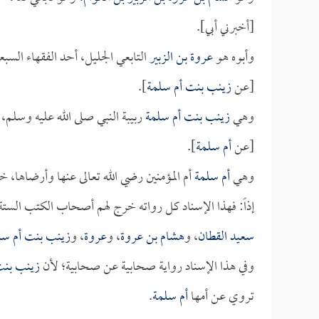
[أخبرني أبي].
وأبوه هو
عروة بن الزبير
التابعي الجليل، أحد الفقهاء السب
[عن
زينب بنت أم سلمة
].
وهي
زينب بنت أم سلمة
ربيبة النبي صلى الله عليه وسلم
[عن
أم سلمة
].
وهي
أم سلمة
أم المؤمنين رضي الله تعالى عنها وأرضاها،
إذاً: فهذا الإسناد كل رواته خرج لهم أصحاب الكتب الستة
سعيد القطان
، و
هشام بن عروة
، و
عروة
، و
زينب بنت أم سل
وفي هذا الإسناد رواية صحابية عن صحابية؛ لأن
زينب بنت
تروي عن أمها
أم سلمة
.