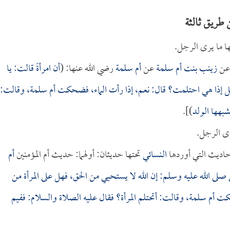
 طريق ثالثة
ها ما يرى الرجل.
 عن
زينب بنت أم سلمة
عن
أم سلمة
رضي الله عنها: (
أن امرأةً قالت: يا
غسل إذا هي احتلمت؟ قال: نعم، إذا رأت الماء، فضحكت
أم سلمة
، وقالت:
شبهها الولد
)].
يرى الرجل.
أحاديث التي أوردها
النسائي
تحتها حديثان: أولهما: حديث أم المؤمنين
أم
ي صلى الله عليه وسلم: إن الله لا يستحيي من الحق، فهل على المرأة من
ضحكت
أم سلمة
، وقالت: أتحتلم المرأة؟ فقال عليه الصلاة والسلام: ففيم