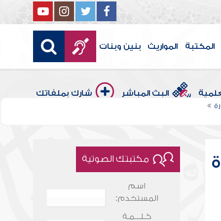
المكتبة
المواريث
بنين وبنات
علمية
البث المباشر
شارك بملفاتك
ة
ة
مكتبتك الصوتية
اسم
المستخدم:
كـلـــمـة