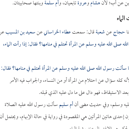
ابن عن أب؛ لأن
هشام
و
عروة
تابعيان، و
أم سلمة
وبنتها صحابيتان.
الماء
ا
حجاج
عن
شعبة
قال: سمعت
عطاء الخراساني
عن
سعيد بن المسيب
عن
 صلى الله عليه وسلم عن المرأة تحتلم في منامها؟ فقال: إذا رأت الماء،
ا سألت رسول الله صلى الله عليه وسلم عن المرأة تحتلم في منامها؟ فقال:
نه كله سؤال عن احتلام من المرأة أو من النساء، والجواب فيه الأمر
بعد الاستيقاظ، فهو دال على ما دل عليه الذي قبله.
عليه وسلم، وفي حديث مضى أن
أم سليم
سألت رسول الله عليه الصلاة
إحدى هاتين المرأتين هي المقصودة في رواية في حالة الإبهام، ويحتمل أن