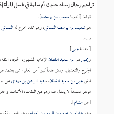
تراجم رجال إسناد حديث أم سلمة في غسل المرأة إذا 
قوله: [أخبرنا
شعيب بن يوسف
].
هو
شعيب بن يوسف
النسائي
، وهو ثقة، خرج له
النسائي
و
نساء.
[حدثنا
يحيى
].
و
يحيى
هو
ابن سعيد القطان
الإمام، المشهور، الحجة، الثقة
الجرح والتعديل، وذكر عدداً كبيراً من العلماء ممن يعتمد ع
اتفق
يحيى بن سعيد القطان
، و
عبد الرحمن بن مهدي
على جرح
قولهما معتمداً لا يعدل عنه وهو من الثقات، الأثبات، وح
[عن
هشام
].
وهو
هشام بن عروة بن الزبير بن العوام
، وهو تابعي ثقة، 