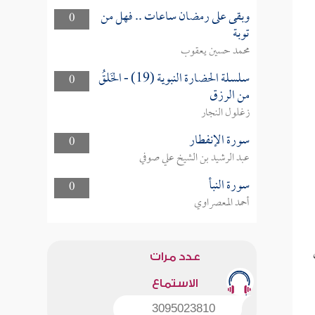
وبقى على رمضان ساعات .. فهل من
0
توبة
محمد حسين يعقوب
سلسلة الحضارة النبوية (19) - الخَلقُ
0
من الرزق
زغلول النجار
سورة الإنفطار
0
عبد الرشيد بن الشيخ علي صوفي
سورة النبأ
0
أحمد المعصراوي
عدد مرات
الاستماع
3095023810