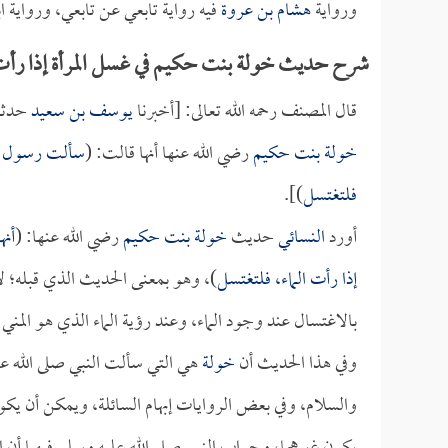
ورواية
هشام بن عروة
فيه رواية تابعي عن تابعي، ورواية 
شرح حديث خولة بنت حكيم في غسل المرأة إذا رأت 
قال المصنف رحمه الله تعالى: [أخبرنا
يوسف بن سعيد
حدثن
خولة بنت حكيم
رضي الله عنها أنها قالت: (
سألت رسول الله
فلتغتسل
)].
أورد
النسائي
حديث
خولة بنت حكيم
رضي الله عنها: (
أنه
إذا رأت الماء، فلتغتسل
)، وهو بمعنى الحديث الذي قبله؛ لأ
بالاغتسال عند وجود الماء، وعند رؤية الماء الذي هو المني 
وفي هذا الحديث أن
خولة
هي التي سألت النبي صلى الله 
والسلام، وفي بعض الروايات إبهام السائلة، ويمكن أن يكون 