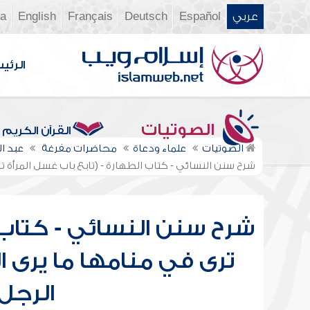
عربي
Español
Deutsch
Français
English
ia
الرئي
الصوتيات
القرآن الكريم
الصوتيات
علماء ودعاة
محاضرات مفرغة
عبد ا
شرح سنن النسائي - كتاب الطهارة - (تابع باب غسل المرأة تر
شرح سنن النسائي - كتاب ا
ترى في منامها ما يرى ا
الرجل 