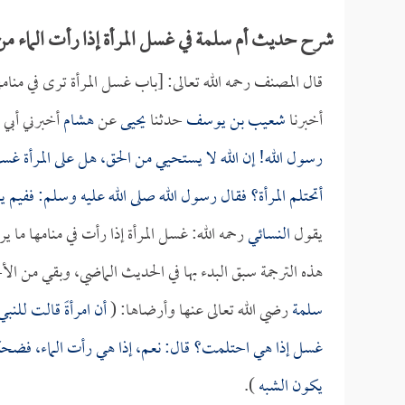
شرح حديث أم سلمة في غسل المرأة إذا رأت الماء من
قال المصنف رحمه الله تعالى: [باب غسل المرأة ترى في منام
أخبرنا
شعيب بن يوسف
حدثنا
يحيى
عن
هشام
أخبرني أبي
رسول الله! إن الله لا يستحيي من الحق، هل على المرأة 
أتحتلم المرأة؟ فقال رسول الله صلى الله عليه وسلم: ففيم ي
يقول
النسائي
رحمه الله: غسل المرأة إذا رأت في منامها ما 
هذه الترجمة سبق البدء بها في الحديث الماضي، وبقي من ال
سلمة
رضي الله تعالى عنها وأرضاها: (
أن امرأةً قالت للنب
غسل إذا هي احتلمت؟ قال: نعم، إذا هي رأت الماء، ف
يكون الشبه
).