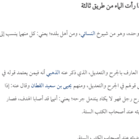
رأت الماء من طريق ثالثة
حده، وهو من شيوخ
النسائي
، ومن أهل بلده؛ يعني: كل منهما ينسب إلى
، العارف بالجرح والتعديل، الذي ذكر عنه
الذهبي
أنه فيمن يعتمد قوله في
لى قولهم في الجرح والتعديل، ومنهم
يحيى بن سعيد القطان
وقال عنه: إذا
 رجل فهو لا يكاد يندمل جرحه؛ يعني: أنهما قد أصابا الهدف، فصار
ديثه عند أصحاب الكتب الستة.
حديثه عند أصحاب الكتب الستة.