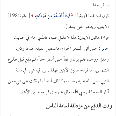
يسفر جداً.
قول المؤلف: (ويقرأ:
فَإِذَا أَفَضْتُمْ مِنْ عَرَفَاتٍ
[البقرة:198]
الآيتين. ويدعو حتى يسفر).
قراءة هاتين الآيتين: هذا لا دليل عليه، فالذي جاء في حديث
جابر
: حتى أتى المشعر الحرام، فاستقبل القبلة، فدعا وكبر،
وهلل ووحد، فلم يزل واقفاً حتى أسفر جداً، ثم دفع قبل طلوع
الشمس، أما قراءة هاتين الآيتين فهذا لم يرد فيه شيء في سنة
النبي صلى الله عليه وسلم، وكذلك أيضاً ما وقفت على شيء من
آثار الصحابة رضي الله تعالى عنهم في قراءة هاتين الآيتين.
وقت الدفع من مزدلفة لعامة الناس