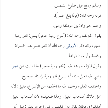
وسلم ودفع قبل طلوع الشمس.
قوله رحمه الله: (فإذا بلغ محسراً).
ومحسر هو واد: بين مزدلفة ومنى.
يقول المؤلف رحمه الله: (أسرع رمية حجر) يعني: قدر رمية
حجر، وقد ذكر
الأزرقي
رحمه الله أن قدر محسر هذا خمسمائة
وخمسة وأربعون ذراعاً.
وقول المؤلف رحمه الله: (قدر رمية حجر) هذا ثابت عن
عمر
رضي الله تعالى عنه، أنه يسرع قدر رمية بإسناد صحيح.
واختلف العلماء رحمهم الله ما الحكمة من الإسراع، فقيل: لأنه
محل هلاك أصحاب الفيل. وهذا ضعيف؛ لأن أصحاب الفيل
أهلكوا في مكان يقال له: المغمس، قبل الحرم، يعني: قبل أن