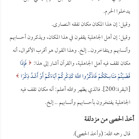
يدخلوا الحرم.
وقيل: إن هذا المكان مكان تفقه النصارى.
وقيل: إن أهل الجاهلية يقفون في هذا المكان، ويذكرون أحسابهم
وأنسابهم ويتفاخرون.. إلخ. وهذا القول هو أقرب الأقوال، أنه
مكان تقف فيه أهل الجاهلية، والقرآن أشار إلى هذا:
فَإِذَا
قَضَيْتُمْ مَنَاسِكَكُمْ فَاذْكُرُوا اللَّهَ كَذِكْرِكُمْ آبَاءَكُمْ أَوْ أَشَدَّ ذِكْرًا
[البقرة:200]. فالذي يظهر والله أعلم: أنه مكان تقف فيه
الجاهلية يفتخرون بأحسابهم وأنسابهم .. إلخ.
أخذ الحصى من مزدلفة
قال رحمه الله: (وأخذ الحصى).