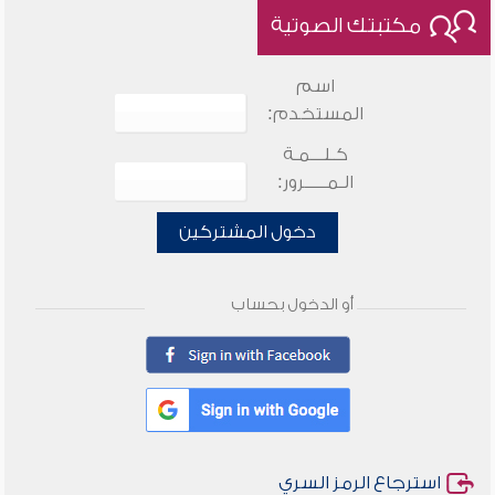
مكتبتك الصوتية
اسم
المستخدم:
كـلـــمـة
الـمـــــرور:
دخول المشتركين
أو الدخول بحساب
استرجاع الرمز السري