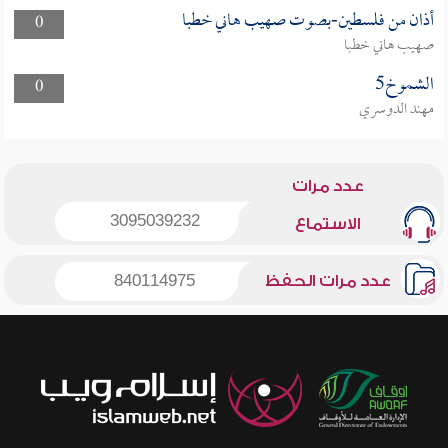
أذان من فلسطين-بصوت صهيب هاني خطبا
0
صهيب هاني خطبا
الشموخ5
0
مهند الدوسري
عدد مرات
3095039232
الاستماع
عدد مرات الحفظ
840114975