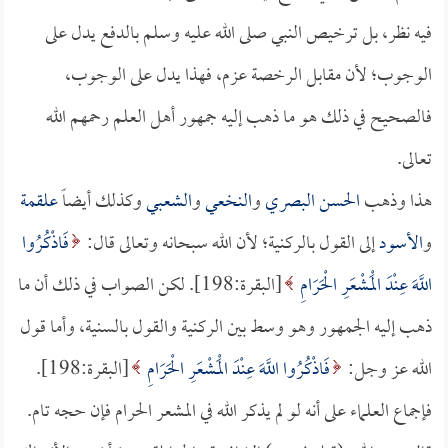
فيه نظر، بل ترخيص النبي صلى الله عليه وسلم بالدفع يدل على
الوجوب؛ لأن مقابل الرخصة عزم، فهذا يدل على الوجوب،
فالصحيح في ذلك هو ما ذهب إليه جمهور أهل العلم رحمهم الله
تعالى.
هذا وذهب
الحسن البصري
و
النخعي
و
الشعبي
وكذلك أيضاً
علقمة
و
الأسود
إلى القول بالركنية؛ لأن الله سبحانه وتعالى قال:
فَاذْكُرُوا
اللَّهَ عِنْدَ الْمَشْعَرِ الْحَرَامِ
[البقرة:198]. لكن الصواب في ذلك أن ما
ذهب إليه الجمهور وهو وسط بين الركنية والقول بالسنية، وأما قول
الله عز وجل:
فَاذْكُرُوا اللَّهَ عِنْدَ الْمَشْعَرِ الْحَرَامِ
[البقرة:198].
فإجماع العلماء على أنه لو لم يذكر الله في المشعر الحرام فإن حجه تام.