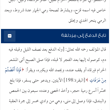
واختلفوا في المراد بالمشعر الحرام فقيل: سائر مزدلفة، وقيل: جبل
خاص فيه اسمه قزح، ويشترط لصحة رمي الجمار عدة شروط، وبعد
الرمي ينحر الهدي ويحلق
تابع الدفع إلى مزدلفة
قال المؤلف رحمه الله تعالى: [وله الدفع بعد نصف الليل وقبله فيه
دم، كوصوله إليها بعد الفجر لا قبله، فإذا صلى الصبح أتى المشعر
الحرام فيرقاه أو يقف عنده، ويحمد الله ويكبره، ويقرأ:
فَإِذَا أَفَضْتُمْ
مِنْ عَرَفَاتٍ
[البقرة:198] الآيتين. ويدعو حتى يسفر، فإذا بلغ
محسِّراً أسرع رمية حجر، وأخذ الحصى وعدده سبعون بين الحمص
والبندق، فإذا وصل إلى منى، وهي من وادي محسر إلى جمرة العقبة