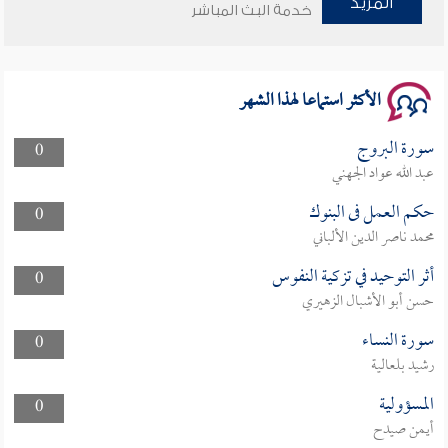
المزيد
خدمة البث المباشر
الأكثر استماعا لهذا الشهر
سورة البروج
0
عبد الله عواد الجهني
حكم العمل فى البنوك
0
محمد ناصر الدين الألباني
أثر التوحيد في تزكية النفوس
0
حسن أبو الأشبال الزهيري
سورة النساء
0
رشيد بلعالية
المسؤولية
0
أيمن صيدح