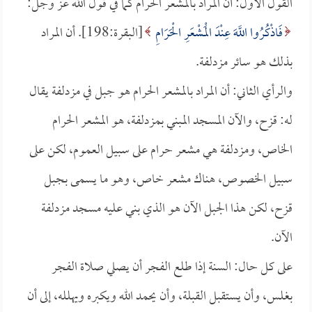
القول الأول: أن المراد بالمشعر الحرام كما في قول الله عز وجل:
فَاذْكُرُوا اللَّهَ عِنْدَ الْمَشْعَرِ الْحَرَامِ
[البقرة:198]. أن المراد
بذلك هو سائر مزدلفة.
والرأي الثاني: أن المراد بالمشعر الحرام هو جبل في مزدلفة يقال
له: قزح، والآن المسجد المبني بمزدلفة، هو المشعر الحرام
الخاص، ومزدلفة هي مشعر حرام على سبيل العموم، لكن على
سبيل الخصوص، هناك مشعر خاص، وهو ما يسمى بجبل
قزح، لكن هذا الجبل الآن هو الذي بني عليه مسجد مزدلفة
الآن.
على كل حال: السنة إذا طلع الفجر أن يصلي صلاة الفجر
بغلس، وأن يستقبل القبلة، وأن يحمد الله ويكبره ويهلله، إلى أن