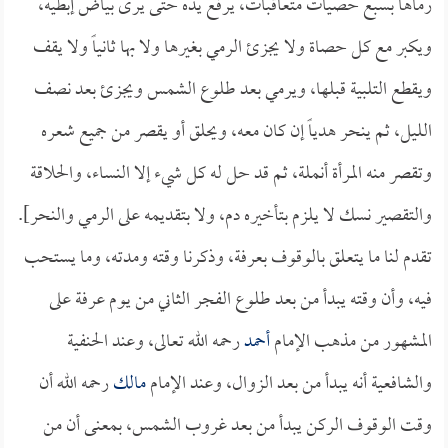
رماها بسبع حصيات متعاقبات، يرفع يده حتى يرى بياض إبطيه،
ويكبر مع كل حصاة ولا يجزئ الرمي بغيرها ولا بها ثانياً ولا يقف
ويقطع التلبية قبلها، ويرمي بعد طلوع الشمس ويجزئ بعد نصف
الليل، ثم ينحر هدياً إن كان معه، ويحلق أو يقصر من جميع شعره
وتقصر منه المرأة أنملة، ثم قد حل له كل شيء إلا النساء، والحلاقة
والتقصير نسك لا يلزم بتأخيره دم، ولا بتقديمه على الرمي والنحر].
تقدم لنا ما يتعلق بالوقوف بعرفة، وذكرنا وقته ومدته، وما يستحب
فيه، وأن وقته يبدأ من بعد طلوع الفجر الثاني من يوم عرفة على
المشهور من مذهب الإمام
أحمد
رحمه الله تعالى، وعند الحنفية
والشافعية أنه يبدأ من بعد الزوال، وعند الإمام
مالك
رحمه الله أن
وقت الوقوف الركن يبدأ من بعد غروب الشمس، بمعنى أن من