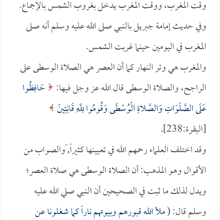
وقت المغرب، ووقت المغرب يدخل بغروب الشمس بالإجماع.
وفي حديث إمامة جبريل بالنبي صلى الله عليه وسلم أنه صلى
المغرب في اليومين حينما غربت الشمس.
والمغرب هي وتر النهار كما أن العصر هي الصلاة الوسطى على
الراجح، والصلاة الوسطى قال الله عز وجل فيها:
حَافِظُوا
عَلَى الصَّلَوَاتِ وَالصَّلاةِ الْوُسْطَى وَقُومُوا لِلَّهِ قَانِتِينَ
[البقرة:238].
وقد اختلف العلماء رحمهم الله في تعيينها كثيراً, ًوالصواب من
الأقوال وهو المذهب: أن الصلاة الوسطى هي صلاة العصر؛
ويدل لذلك ما ثبت في الصحيحين أن النبي صلي الله عليه
وسلم قال: (
ملأ الله قبورهم وبيوتهم ناراً كما شغلونا عن