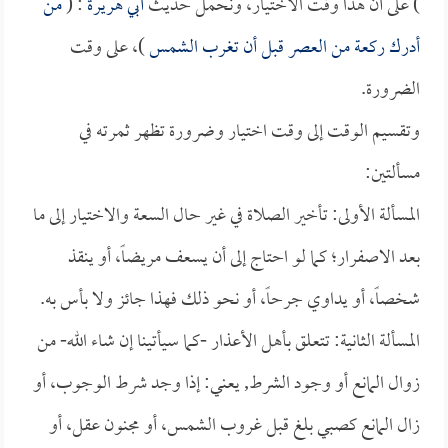
) على أن هذا وقت الاختيار، ونحمل حديث
أبي هريرة
: (
من
أدرك ركعة من العصر قبل أن تغرب الشمس
)، على وقت
الضرورة.
وتقسيم الوقت إلى وقت اختيار وضرورة تظهر ثمرته في
مسألتين:
المسألة الأولى: تأخير الصلاة في غير حال السعة والاختيار إلى ما
بعد الاصفرار؛ كما لو احتاج إلى أن يسعف مريضاً، أو ينقذ
شخصاً، أو يداوي جرحاً، أو نحو ذلك فهذا جائز ولا بأس به.
المسألة الثانية: تتعلق بأهل الأعذار -كما سيأتينا إن شاء الله- من
زوال المانع أو وجود الشرط, يعني: إذا وجد شرط الوجوب، أو
زال المانع كصبي بلغ قبل غروب الشمس، أو مجنون عقل، أو