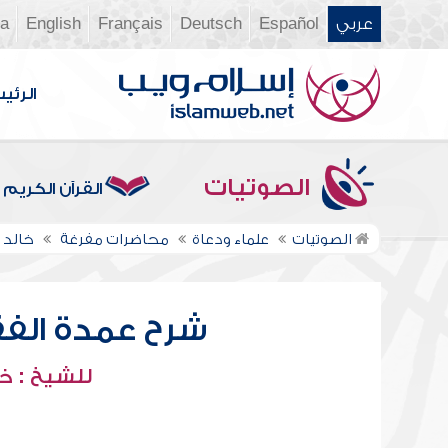
عربي
Español
Deutsch
Français
English
ia
الرئي
الصوتيات
القرآن الكريم
الصوتيات
علماء ودعاة
محاضرات مفرغة
خالد 
شرح عمدة الفقه
للشيخ : خ