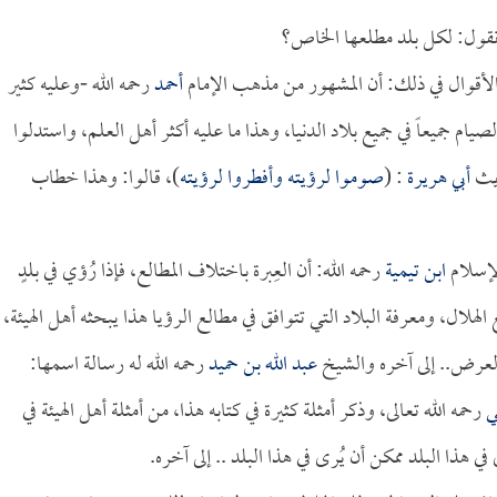
 نقول: لكل بلد مطلعها الخاص؟
 الأقوال في ذلك: أن المشهور من مذهب الإمام
أحمد
رحمه الله -وعليه كثير
لصيام جميعاً في جميع بلاد الدنيا، وهذا ما عليه أكثر أهل العلم، واستدلوا
ديث
أبي هريرة
: (
صوموا لرؤيته وأفطروا لرؤيته
)، قالوا: وهذا خطاب
لإسلام
ابن تيمية
رحمه الله: أن العِبرة باختلاف المطالع، فإذا رُؤي في بلدٍ
الهلال، ومعرفة البلاد التي تتوافق في مطالع الرؤيا هذا يبحثه أهل الهيئة،
عرض.. إلى آخره والشيخ
عبد الله بن حميد
رحمه الله له رسالة اسمها:
ي
رحمه الله تعالى، وذكر أمثلة كثيرة في كتابه هذا، من أمثلة أهل الهيئة في
ي في هذا البلد ممكن أن يُرى في هذا البلد .. إلى آخره.