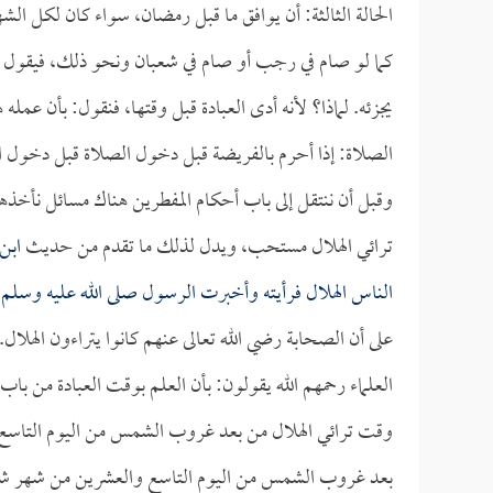
الحالة الثالثة: أن يوافق ما قبل رمضان، سواء كان لكل ال
كما لو صام في رجب أو صام في شعبان ونحو ذلك، فيقول المؤل
يجزئه. لماذا؟ لأنه أدى العبادة قبل وقتها، فنقول: بأن عمله
الصلاة: إذا أحرم بالفريضة قبل دخول الصلاة قبل دخول ا
وقبل أن ننتقل إلى باب أحكام المفطرين هناك مسائل نأخذه
ترائي الهلال مستحب، ويدل لذلك ما تقدم من حديث
ابن
الناس الهلال فرأيته وأخبرت الرسول صلى الله عليه وسلم أ
على أن الصحابة رضي الله تعالى عنهم كانوا يتراءون الهلال.
العلماء رحمهم الله يقولون: بأن العلم بوقت العبادة من ب
وقت ترائي الهلال من بعد غروب الشمس من اليوم التاسع و
بعد غروب الشمس من اليوم التاسع والعشرين من شهر شعب