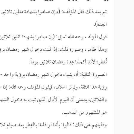
ثم بعد ذلك قال المؤلف: (وإن صاموا بشهادة مثلين ثلاثين يوم
العِدة).
قول المؤلف رحمه الله تعالى: (إن صاموا بشهادة اثنين ثلاثين 
وهذا ظاهر، وصورة ذلك: إذا ثبت دخول شهر رمضان برؤية ثقت
نُفطر؛ لأننا أكملنا عِدة رمضان ثلاثين يوماً.
الصورة الثانية: أن يثبت دخول شهر رمضان برؤية واحد -وك
رؤية هذا الثقة، ولم نر الهلال، فيقول المؤلف رحمه الله: إذا
والثلاثين، بمعنى أن اليوم الأول الذي ثبت به دخول الشهر ب
هو المشهور من المذهب.
ودليلهم على ذلك: قالوا: بأننا لو قلنا: بالفِطر بعد صيام ث