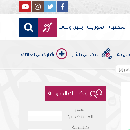
المكتبة
المواريث
بنين وبنات
علمية
البث المباشر
شارك بملفاتك
 [2]
مكتبتك الصوتية
اسم
المستخدم:
كـلـــمـة