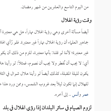
من اليوم التاسع والعشرين من شهر رمضان.
وقت رؤية الهلال
أيضاً مسألة أخرى وهي رؤية الهلال نهاراً، هل هي معتبرة 
جماهير العلماء أن رؤية الهلال نهاراً غير معتبرة. فلو رُأي اله
غير معتبرة؛ لأننا لو قلنا: بأنها معتبرة، للزم من ذلك أن يكو
أي: لا يجب أن نُفطر ولا يجب أن نصوم، فمثلاً: لو رأينا ه
يكون لليلة المقبلة، كذلك أيضاً لو رأينا هلال شوال في الث
للهلال إنما تكون ليلاً بعد غروب الشمس، وممن ورد هذا ع
عمر
و
أنس
.. إلى آخره.
لزوم الصيام في سائر البلدان إذا رؤي الهلال في بلد