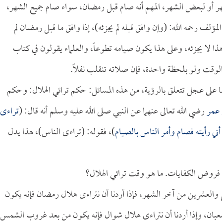
شهر أو لبعض الشهر، المهم أنه صام قبل رمضان، سواء صام جميع الشهر،
ف رحمه الله: (وإن وافق قبله لم يجزئه)، إذا وافق ما قبل رمضان لم
 هذا لا يجزئه، وعلى هذا يكون صيامه تطوعاً، والعلماء يقولون في كتاب
لوقت ولو بلحظة واحدة، فإن صلاته تنقلب نفلاً.
ا على عجل تتعلق بالرؤية، من هذه المسائل: حكم ترائي الهلال: وحكم
 عمر
رضي الله تعالى عنهما عن النبي صلى الله عليه وسلم أنه قال: (
تراءى
ني رأيته فصام وأمر الناس بالصيام
)، فقوله: (تراءى الناس)، هذا يدل
اب فروض الكفايات. ما هو وقت ترائي الهلال؟
العشرين من آخر الشهر، فإذا أردنا أن نتراءى هلال رمضان فإنه يكون
ان، وإذا أردنا أن نتراءى هلال شوال فإنه يكون من بعد غروب الشمس