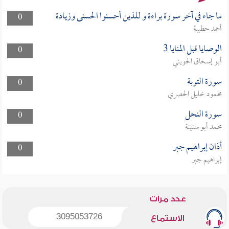
ما جاء في آخر سورة براءة و للذين أحسنوا الحسنى وزيادة
0
أحمد حطيبة
الوصايا قبل المنايا 3
0
أبو إسحاق الحويني
سورة التوبة
0
محمود خليل الحصري
سورة النحل
0
محمد أبو سنينة
أذان إبراهيم جبر
0
إبراهيم جبر
عدد مرات
3095053726
الاستماع