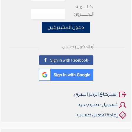
كـلـــمـة
الـمـــــرور:
دخول المشتركين
أو الدخول بحساب
استرجاع الرمز السري
تسجيل عضو جديد
إعادة تفعيل حساب