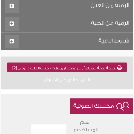
الرقية من العين
الرقية من الحية
شروط الرقية
نسخة نصية للطباعة , شرح صحيح مسلم - كتاب الطب والرقى [2]
للشيخ : خالد بن علي المشيقح
مكتبتك الصوتية
اسم
المستخدم: