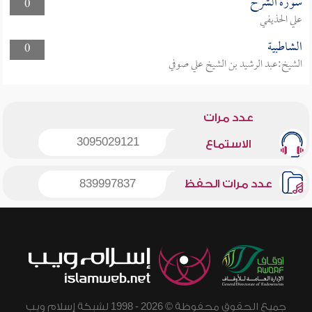
سورة الشرح
0
علي الحذيفي
الشاطبية
0
الشيخ:عبد الرشيد بن الشيخ علي صوفي
عدد مرات
3095029121
الاستماع
عدد مرات الحفظ
839997837
جميع الحقوق محفوظة © 2026 - 1998 لشبكة إسلام ويب