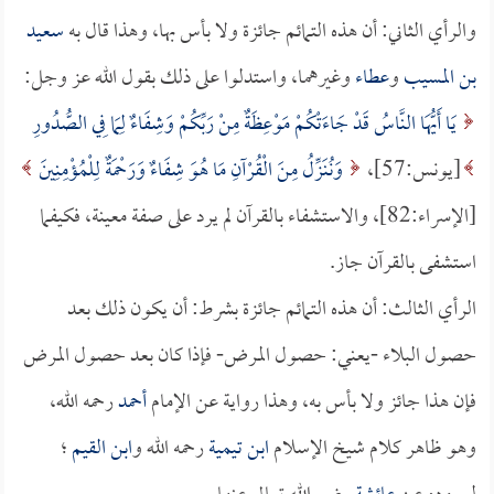
والرأي الثاني: أن هذه التمائم جائزة ولا بأس بها، وهذا قال به
سعيد
بن المسيب
و
عطاء
وغيرهما، واستدلوا على ذلك بقول الله عز وجل:
يَا أَيُّهَا النَّاسُ قَدْ جَاءَتْكُمْ مَوْعِظَةٌ مِنْ رَبِّكُمْ وَشِفَاءٌ لِمَا فِي الصُّدُورِ
[يونس:57]،
وَنُنَزِّلُ مِنَ الْقُرْآنِ مَا هُوَ شِفَاءٌ وَرَحْمَةٌ لِلْمُؤْمِنِينَ
[الإسراء:82]، والاستشفاء بالقرآن لم يرد على صفة معينة، فكيفما
استشفى بالقرآن جاز.
الرأي الثالث: أن هذه التمائم جائزة بشرط: أن يكون ذلك بعد
حصول البلاء -يعني: حصول المرض- فإذا كان بعد حصول المرض
فإن هذا جائز ولا بأس به، وهذا رواية عن الإمام
أحمد
رحمه الله،
وهو ظاهر كلام شيخ الإسلام
ابن تيمية
رحمه الله و
ابن القيم
؛