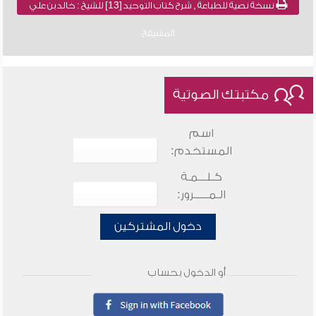
نسخة نصية للطباعة , شرح كتاب التوحيد [13] للشيخ : خالد بن علي
المشيقح
مكتبتك الصوتية
اسم
المستخدم:
كـلـــمـة
الـمـــــرور:
دخول المشتركين
أو الدخول بحساب