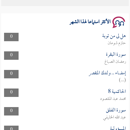
سلسلة محاضرات نفحات رمضانية 1444هـ
الأكثر استماعا لهذا الشهر
هل لى من توبة
0
حازم شومان
سورة البقرة
0
رمضان الصباغ
إمضاء .. ولدك المقصر
0
(...)
الحاكمية 8
0
محمد عبد المقصود
سورة الفلق
0
عبد الله الخليفي
المسؤولية
0