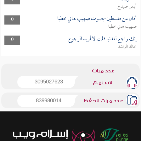
أيمن صيدح
أذان من فلسطين-بصوت صهيب هاني خطبا
0
صهيب هاني خطبا
إنك راجع للدنيا قلت لا أريد الرجوع
0
خالد الراشد
عدد مرات
3095027623
الاستماع
عدد مرات الحفظ
839980014