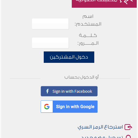
اسم
المستخدم:
كـلـــمـة
الـمـــــرور:
دخول المشتركين
أو الدخول بحساب
استرجاع الرمز السري
تسجيل عضو جديد