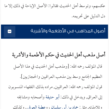
عكسهم، وتوسط أهل الحديث فقالوا: الأصل الإباحة في ذلك إلا ما
دل الدليل على تحريمه.
أصول المذاهب في الأطعمة والأشربة
أصل مذهب أهل الحديث في حكم الأطعمة والأشربة
قال المؤلف رحمه الله: [ومذهب أهل الحديث في هذا الأصل
العظيم الجامع وسط بين مذهب العراقيين والحجازيين].
قول المؤلف رحمه الله: العراقيين, مراده بذلك الفقهاء المنسوبون
إلى العراق, ويدخل في ذلك:
أبو حنيفة
وأصحابه ومشايخه
وتلامذته, مثل:
حماد بن أبي سليمان
، و
عطية العوفي
, وكذلك