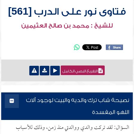
فتاوى نور على الدرب [561]
للشيخ : محمد بن صالح العثيمين
التفريغ النصي الكامل
نصيحة شاب ترك والديه والبيت لوجود آلات
اللهو المفسدة
السؤال: لقد تركت والدي ووالدتي منذ زمن، وذلك للأسباب