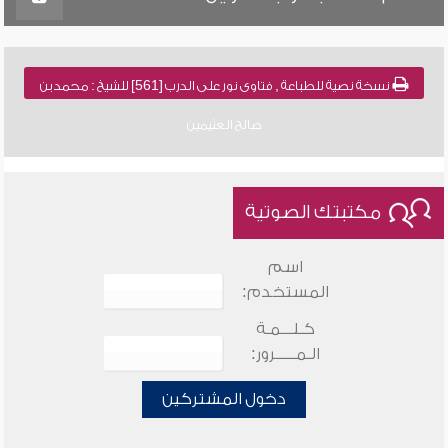
نسخة نصية للطباعة , فتاوى نور على الدرب [561] للشيخ : محمد بن
صالح العثيمين
مكتبتك الصوتية
اسم
المستخدم:
كـلـــمـة
الـمـــــرور:
دخول المشتركين