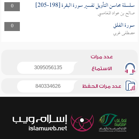
سلسلة محاسن التأويل تفسير سورة البقرة [198-205]
0
صالح بن عواد المغامسي
سورة الفلق
0
مصطفى غربي
عدد مرات
3095056135
الاستماع
عدد مرات الحفظ
840334626