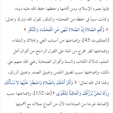
فإنها عمود الإسلام، ومن أقامها وحفظها حفظ الله عليه دينه،
وكانت سبباً في حفظه من الفحشاء والمنكر، لقول الله تبارك وتعالى:
وَأَقِمِ الصَّلاةَ إِنَّ الصَّلاةَ تَنْهَى عَنِ الْفَحْشَاءِ وَالْمُنْكَرِ
[العنكبوت:45]، وإضاعتها من أسباب الغي والهلاك والشقاء،
وإضاعتها كفر مخرج من الملة على القول الراجح من أقوال أهل
العلم، لدلالة الكتاب والسنة وأقوال الصحابة رضي الله عنهم على
ذلك، وإضاعتها سبب لضيق النفس وضيق الصدر وضيق الرزق،
ولهذا قال الله تعالى:
وَأْمُرْ أَهْلَكَ بِالصَّلاةِ وَاصْطَبِرْ عَلَيْهَا لا نَسْأَلُكَ
رِزْقًا نَحْنُ نَرْزُقُكَ وَالْعَاقِبَةُ لِلتَّقْوَى
[طه:132]، وإضاعتها سبب
لإضاعة غيرها من العبادات؛ لأن من أضاع صلاته مع أهميتها