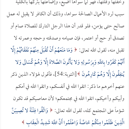
وخفتها وقلتها، فهو لما سواها أضيع، وإضاعتها بتركها بالكلية
سبب لرد الأعمال الصالحة سواها، وذلك أن الكافر لا يقبل له عمل
صالح حتى يؤمن، فلو قدر أن هذا الرجل التارك للصلاة صام أو
تصدق أو حج أو اعتمر، فإن صيامه وصدقته وحجه وعمرته لا
تقبل منه، لقول الله تعالى:
وَمَا مَنَعَهُمْ أَنْ تُقْبَلَ مِنْهُمْ نَفَقَاتُهُمْ إِلَّا
أَنَّهُمْ كَفَرُوا بِاللَّهِ وَبِرَسُولِهِ وَلا يَأْتُونَ الصَّلاةَ إِلَّا وَهُمْ كُسَالَى وَلا
يُنفِقُونَ إِلَّا وَهُمْ كَارِهُونَ
[التوبة:54]، فأقول لهؤلاء الذين ذكر
عنهم أخوهم ما ذكر: اتقوا الله في أنفسكم، واتقوا الله في أمكم
وأبيكم وأخيكم، اتقوا الله في مجتمعكم؛ لأن معاصيكم قد تكون
شؤماً على المجتمع كله، لقول الله تعالى:
وَاتَّقُوا فِتْنَةً لا تُصِيبَنَّ
الَّذِينَ ظَلَمُوا مِنْكُمْ خَاصَّةً وَاعْلَمُوا أَنَّ اللَّهَ شَدِيدُ الْعِقَابِ