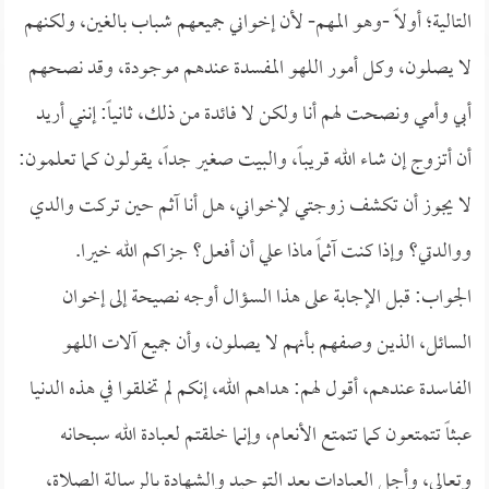
التالية؛ أولاً -وهو المهم- لأن إخواني جميعهم شباب بالغين، ولكنهم
لا يصلون، وكل أمور اللهو المفسدة عندهم موجودة، وقد نصحهم
أبي وأمي ونصحت لهم أنا ولكن لا فائدة من ذلك، ثانياً: إنني أريد
أن أتزوج إن شاء الله قريباً، والبيت صغير جداً، يقولون كما تعلمون:
لا يجوز أن تكشف زوجتي لإخواني، هل أنا آثم حين تركت والدي
ووالدتي؟ وإذا كنت آثماً ماذا علي أن أفعل؟ جزاكم الله خيرا.
الجواب: قبل الإجابة على هذا السؤال أوجه نصيحة إلى إخوان
السائل، الذين وصفهم بأنهم لا يصلون، وأن جميع آلات اللهو
الفاسدة عندهم، أقول لهم: هداهم الله، إنكم لم تخلقوا في هذه الدنيا
عبثاً تتمتعون كما تتمتع الأنعام، وإنما خلقتم لعبادة الله سبحانه
وتعالى، وأجل العبادات بعد التوحيد والشهادة بالرسالة الصلاة،