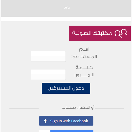
بن باز
مكتبتك الصوتية
اسم
المستخدم:
كـلـــمـة
الـمـــــرور:
دخول المشتركين
أو الدخول بحساب