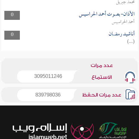
محمد جبريل
الأذان- بصوت أحمد الحراسيس
0
أحمد الحراسيس
أناشيد رمضان
0
(...)
عدد مرات
3095011246
الاستماع
عدد مرات الحفظ
839798036