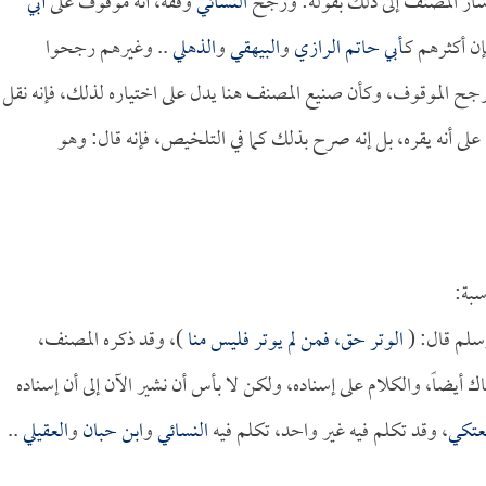
أشار المصنف إلى ذلك بقوله: ورجح
النسائي
وقفه، أنه موقوف على
أبي
ن أكثرهم كـ
أبي حاتم الرازي
و
البيهقي
و
الذهلي
.. وغيرهم رجحوا
 رجح الموقوف، وكأن صنيع المصنف هنا يدل على اختياره لذلك، فإنه نقل
 على أنه يقره، بل إنه صرح بذلك كما في التلخيص، فإنه قال: وهو
سبة:
وسلم قال: (
الوتر حق، فمن لم يوتر فليس منا
)، وقد ذكره المصنف،
اك أيضاً، والكلام على إسناده، ولكن لا بأس أن نشير الآن إلى أن إسناده
لعتكي
، وقد تكلم فيه غير واحد، تكلم فيه
النسائي
و
ابن حبان
و
العقيلي
..