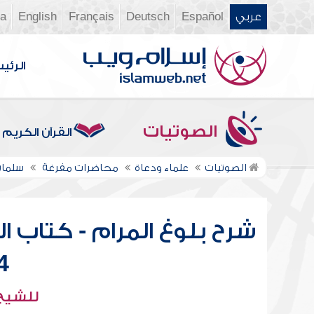
عربي
Español
Deutsch
Français
English
ia
الرئي
الصوتيات
القرآن الكريم
الصوتيات
علماء ودعاة
محاضرات مفرغة
سلمان
شرح بلوغ المرام - كتاب ا
98
للشيخ 