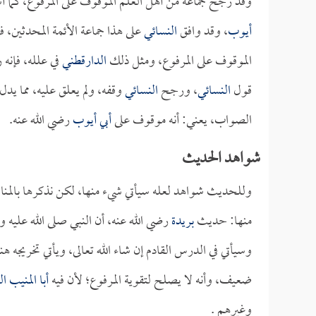
وقد رجح جماعة من أهل العلم الموقوف على المرفوع، كما 
أيوب
، وقد وافق
النسائي
على هذا جماعة الأئمة المحدثين، فإ
الموقوف على المرفوع، ومثل ذلك
الدارقطني
في علله، فإنه
قول
النسائي
، ورجح
النسائي
وقفه، ولم يعلق عليه، مما يدل
الصواب، يعني: أنه موقوف على
أبي أيوب
رضي الله عنه.
شواهد الحديث
وللحديث شواهد لعله سيأتي شيء منها، لكن نذكرها بالمنا
منها: حديث
بريدة
رضي الله عنه، أن النبي صلى الله عليه 
وسيأتي في الدرس القادم إن شاء الله تعالى، ويأتي تخريجه هن
ضعيف، وأنه لا يصلح لتقوية المرفوع؛ لأن فيه
أبا المنيب ا
وغيرهم .