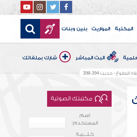
المكتبة
المواريث
بنين وبنات
علمية
البث المباشر
شارك بملفاتك
التطوع - حديث 394-398
ث
مكتبتك الصوتية
اسم
المستخدم:
كـلـــمـة