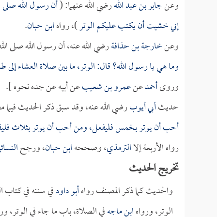
وعن
جابر بن عبد الله
رضي الله عنهما: (
أن رسول الله صلى ال
إني خشيت أن يكتب عليكم الوتر
)، رواه
ابن حبان
.
وعن
خارجة بن حذافة
رضي الله عنه، أن رسول الله صلى الله
وما هي يا رسول الله؟ قال: الوتر، ما بين صلاة العشاء إلى 
وروى
أحمد
عن
عمرو بن شعيب
عن أبيه عن جده نحوه ].
حديث
أبي أيوب
رضي الله عنه، وقد سبق ذكر الحديث فيما مض
أحب أن يوتر بخمس فليفعل، ومن أحب أن يوتر بثلاث فليف
رواه الأربعة إلا
الترمذي
، وصححه
ابن حبان
، ورجح
النسائ
تخريج الحديث
والحديث كما ذكر المصنف رواه
أبو داود
في سننه في كتاب ا
الوتر، ورواه
ابن ماجه
في الصلاة، باب ما جاء في الوتر، ور