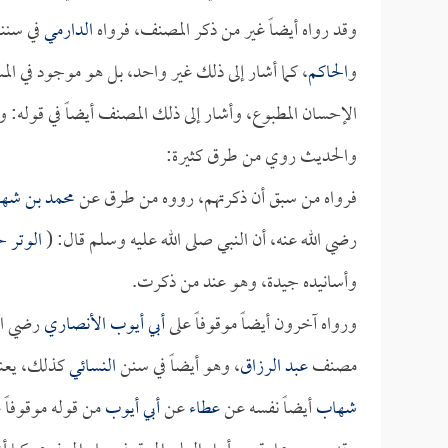
وقد رواه أيضاً غير من ذكر المصنف، فرواه
الدارمي
في سننه
و
الحاكم
، كما أشار إلى ذلك غير واحد، بل هو موجود في المستدرك في (1/302)، وكذلك
الإحسان المطبوع، وأشار إلى ذلك المصنف أيضاً في قوله
والحديث روي من طرق كثيرة:
فرواه من سبق أن ذكرتهم، رووه من طرق عن
محمد بن شه
رضي الله عنه، أن النبي صلى الله عليه وسلم قال: (
الوتر 
وأسانيده جيدة، وهو عند من ذكرت.
ورواه آخرون أيضاً موقوفاً على
أبي أيوب الأنصاري
رضي الل
مصنف
عبد الرزاق
، وهو أيضاً في سنن
النسائي
كذلك، يعني
شهاب
أيضاً نفسه عن
عطاء
عن
أبي أيوب
من قوله موقوفاً ع