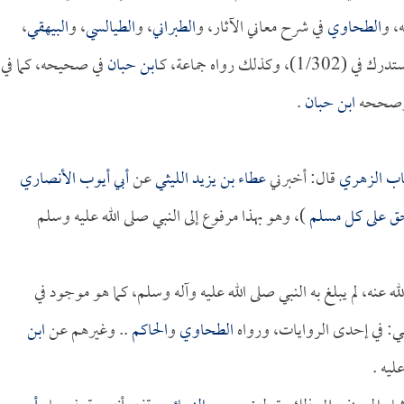
، و
الطحاوي
في شرح معاني الآثار، و
الطبراني
، و
الطيالسي
، و
البيهقي
،
 رواه جماعة، كـ
ابن حبان
في صحيحه، كما في
: وصححه
ابن حبان
.
اب الزهري
قال: أخبرني
عطاء بن يزيد الليثي
عن
أبي أيوب الأنصاري
حق على كل مسلم
)، وهو بهذا مرفوع إلى النبي صلى الله عليه وسلم
ه عنه، لم يبلغ به النبي صلى الله عليه وآله وسلم، كما هو موجود في
: في إحدى الروايات، ورواه
الطحاوي
و
الحاكم
.. وغيرهم عن
ابن
ليه .