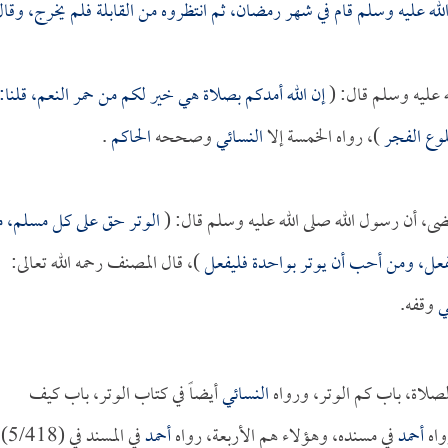
له عليه وسلم قام في شهر رمضان، ثم انتظروه من القابلة فلم يخرج، وقال
 عليه وسلم قال: (
إن الله أمدكم بصلاة هي خير لكم من حمر النعم، قلنا:
طلوع الفجر
)، رواه الخمسة إلا
النسائي
وصححه
الحاكم
.
ى، أن رسول الله صلى الله عليه وسلم قال: (
الوتر حق على كل مسلم، 
عل، ومن أحب أن يوتر بواحدة فليفعل
)، قال المصنف رحمه الله تعالى:
ي
وقفه.
لصلاة، باب كم الوتر، ورواه
النسائي
أيضاً في كتاب الوتر، باب كيف
واه
أحمد
في مسنده، وهؤلاء هم الأربعة، رواه
أحمد
في المسند في (5/418).