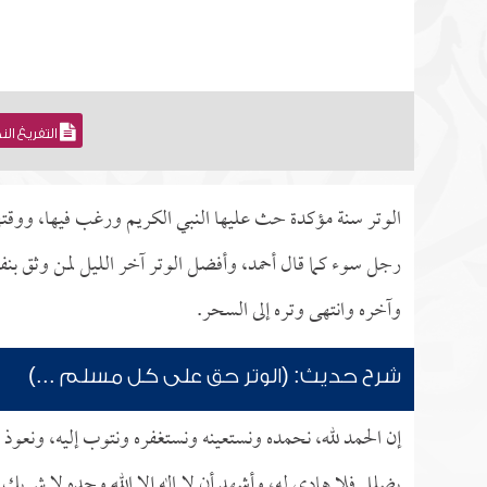
التفريغ ال
الوتر سنة مؤكدة حث عليها النبي الكريم ورغب فيها، ووقتها 
رجل سوء كما قال أحمد، وأفضل الوتر آخر الليل لمن وثق بنف
وآخره وانتهى وتره إلى السحر.
شرح حديث: (الوتر حق على كل مسلم ...)
إن الحمد لله، نحمده ونستعينه ونستغفره ونتوب إليه، ونعوذ ب
يضلل فلا هادي له، وأشهد أن لا إله إلا الله وحده لا شريك 