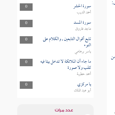
:
سورة الحشر
0
أحمد الديب
سورة المسد
0
ماجد فاروق
تابع أقوال التابعين , والكلام على
0
النوء
ياسر برهامي
من
ما جاء أن الملائكة لا تدخل بيتا فيه
0
كلب ولا صورة
أحمد حطيبة
يا مركزي
0
أبو عبد الملك
عدد مرات