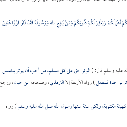
مْ أَعْمَالَكُمْ وَيَغْفِرْ لَكُمْ ذُنُوبَكُمْ وَمَنْ يُطِعِ اللَّهَ وَرَسُولَهُ فَقَدْ فَازَ فَوْزًا عَظِيمًا
ه عليه وسلم قال: (
الوتر حق على كل مسلم، من أحب أن يوتر بخمس
ر بواحدة فليفعل
) رواه الأربعة إلا
الترمذي
، وصححه
ابن حبان
، ورجح
هيئة مكتوبة، ولكن سنة سنها رسول الله صلى الله عليه وسلم
) رواه