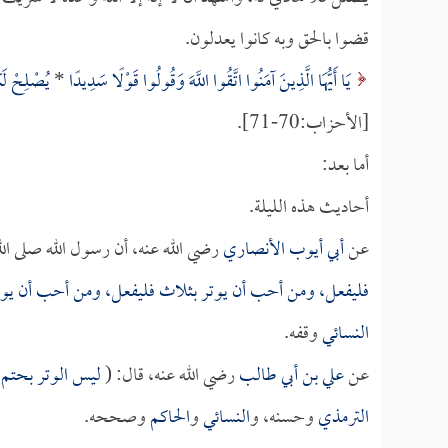
قضوا بالحق وبه كانوا يعدلون.
يَا أَيُّهَا الَّذِينَ آمَنُوا اتَّقُوا اللَّهَ وَقُولُوا قَوْلًا سَدِيدًا
*
يُصْلِحْ لَكُ
[الأحزاب:70-71].
أما بعد:
أحاديث هذه الليلة.
عن
أبي أيوب الأنصاري
رضي الله عنه، أن رسول الله صلى الل
فليفعل، ومن أحب أن يوتر بثلاث فليفعل، ومن أحب أن يوت
النسائي
وقفه.
عن
علي بن أبي طالب
رضي الله عنه، قال: (
ليس الوتر بحتم ك
الترمذي
وحسنه، و
النسائي
و
الحاكم
وصححه.