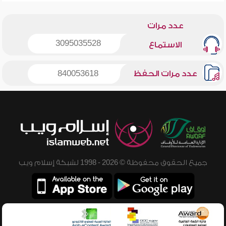
عدد مرات
3095035528
الاستماع
عدد مرات الحفظ
840053618
جميع الحقوق محفوظة © 2026 - 1998 لشبكة إسلام ويب