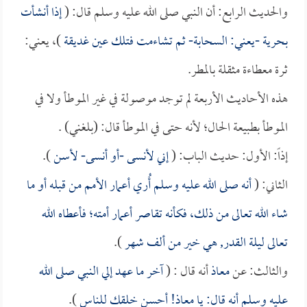
والحديث الرابع: أن النبي صلى الله عليه وسلم قال: (
إذا أنشأت
بحرية -يعني: السحابة- ثم تشاءمت فتلك عين غديقة
)، يعني:
ثرة معطاءة مثقلة بالمطر.
هذه الأحاديث الأربعة لم توجد موصولة في غير الموطأ ولا في
الموطأ بطبيعة الحال؛ لأنه حتى في الموطأ قال: (بلغني) .
إذاً: الأول: حديث الباب: (
إني لأنسى -أو أنسى- لأسن
).
الثاني: (
أنه صلى الله عليه وسلم أُري أعمار الأمم من قبله أو ما
شاء الله تعالى من ذلك، فكأنه تقاصر أعمار أمته؛ فأعطاه الله
تعالى ليلة القدر, هي خير من ألف شهر
).
والثالث: عن
معاذ
أنه قال : (
آخر ما عهد إلي النبي صلى الله
عليه وسلم أنه قال: يا
معاذ
! أحسن خلقك للناس
).