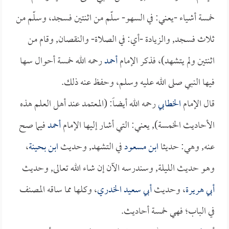
خمسة أشياء -يعني: في السهو- سلّم من اثنتين فسجد، وسلّم من
ثلاث فسجد, والزيادة -أي: في الصلاة- والنقصان, وقام من
اثنتين ولم يتشهد)، فذكر الإمام
أحمد
رحمه الله خمسة أحوال سها
فيها النبي صلى الله عليه وسلم، وحفظ عنه ذلك.
قال الإمام
الخطابي
رحمه الله أيضاً: (المعتمد عند أهل العلم هذه
الأحاديث الخمسة), يعني: التي أشار إليها الإمام
أحمد
فيما صح
عنه, وهي: حديثا
ابن مسعود
في التشهد, وحديث
ابن بحينة
،
وهو حديث الليلة, وسندرسه الآن إن شاء الله تعالى, وحديث
أبي هريرة
، وحديث
أبي سعيد الخدري
، وكلها مما ساقه المصنف
في الباب؛ فهي خمسة أحاديث.