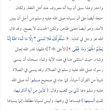
واحد, وهذا سبق أن بينا أنه معروف عند أهل اللغة, ولكان
حجة أيضاً على أن نسيانه صلى الله عليه وسلم من أجل أن يبين
لأمته, وهو أيضاً معنىً ظاهر, ولكن الحديث لا يصح, وقد قال
الله عز وجل في كتابه:
سَنُقْرِئُكَ فَلا تَنسَى
*
إِلَّا مَا شَاءَ اللَّهُ إِنَّهُ
يَعْلَمُ الْجَهْرَ وَمَا يَخْفَى
[الأعلى:6-7]؛ فلهذا قدر الله تعالى
وشاء, حيث استثنى هنا في هذه الآية وشاء سبحانه أن ينسى
رسوله صلى الله عليه وسلم في الصلاة, وقد ينسى في الصلاة
شيئاً من القرآن أحياناً، كما جاء في صحيح
مسلم
: أنه صلى الله
عليه وسلم دعا لـ
أبي بن كعب
وقال: (
كأين من آية أذكرنيها،
كنت أنسيتها
) فينساها في وقتها، وليس نسياناً مطلقاً، إنما ينساها