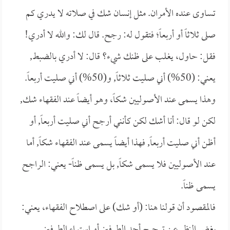
تساوى عنده الأمران. مثل إنسان شك في صلاته لا يدري كم
صلى ثلاثاً أو أربعاً؛ فتقول له: رجح. قال لك: والله لا أدري!
فقل: حاول، يغلب على ظنك شيء؟ قال: لا أدري بالضبط,
يعني: (50%) أني صليت ثلاثاً, و(50%) أني صليت أربعاً.
وهذا يسمى عند الأصوليين شكاً، وهو أيضاً عند الفقهاء شك,
لكن لو قال: أنا أشك لكن كأنني أرجح أني صليت أربعاً, أو
أظن أني صليت أربعاً, فهذا أيضاً يسمى عند الفقهاء شكاً, أما
عند الأصوليين فلا يسمى شكاً, بل يسمى ظناً- يعني: الراجح
يسمى ظناً.
فالمقصود أن قولنا هنا: (أو شك) على اصطلاح الفقهاء، يعني:
بغض النظر عن ترجيح أحد الطرفين أو استواء الطرفين.