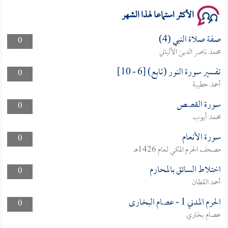
الأكثر استماعا لهذا الشهر
صفة صلاة النبي (4)
0
محمد ناصر الدين الألباني
تفسير سورة النور (تابع) [6 - 10]
0
أحمد حطيبة
سورة القصص
0
محمد أيوب
سورة الأنعام
0
مصحف الحرم المكي لعام 1426هـ
اختلاط السائق بالمحارم
0
أحمد القطان
الحرم المدني 1 - عصام البخارى
0
عصام بخاري