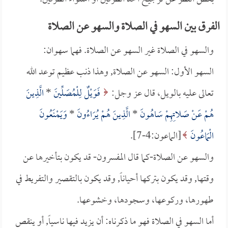
الفرق بين السهو في الصلاة والسهو عن الصلاة
والسهو في الصلاة غير السهو عن الصلاة. فهما سهوان:
السهو الأول: السهو عن الصلاة, وهذا ذنب عظيم توعد الله
تعالى عليه بالويل، قال عز وجل:
فَوَيْلٌ لِلْمُصَلِّينَ
*
الَّذِينَ
هُمْ عَنْ صَلاتِهِمْ سَاهُونَ
*
الَّذِينَ هُمْ يُرَاءُونَ
*
وَيَمْنَعُونَ
الْمَاعُونَ
[الماعون:4-7].
والسهو عن الصلاة-كما قال المفسرون- قد يكون بتأخيرها عن
وقتها, وقد يكون بتركها أحياناً, وقد يكون بالتقصير والتفريط في
طهورها، وركوعها، وسجودها، وخشوعها.
أما السهو في الصلاة فهو ما ذكرناه: أن يزيد فيها ناسياً, أو ينقص