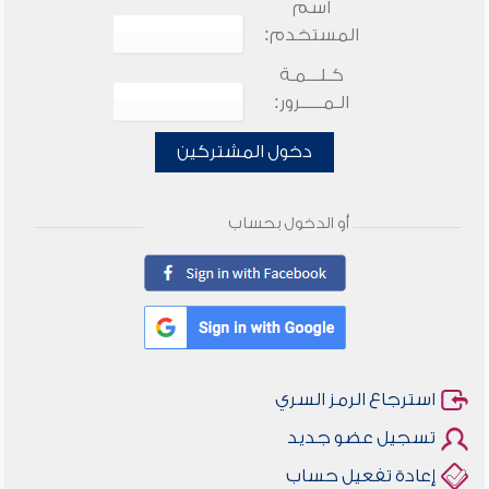
اسم
المستخدم:
كـلـــمـة
الـمـــــرور:
دخول المشتركين
أو الدخول بحساب
استرجاع الرمز السري
تسجيل عضو جديد
إعادة تفعيل حساب