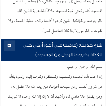
منه، بل إنه قد يصل إلى الوجوب الكفائي، كما يستحب لداخل
المسجد أداء ركعتي تحية المسجد خلافاً للظاهرية الذين قالوا
بالوجوب، وللمالكية الذين كرهوا أداءها وقت خطبة الجمعة، ولا
تفوت بالجلوس إلا إذا كان الفاصل كبيراً.
شرح حديث: (عرضت علي أجور أمتي حتى
القذاة يخرجها الرجل من المسجد)
بسم الله الرحمن الرحيم.
إن الحمد لله، نحمده ونستعينه ونستغفره ونتوب إليه، ونعوذ بالله
من شرور أنفسنا ومن سيئات أعمالنا، من يهده الله فلا مضل له،
ومن يضلل فلا هادي له، وأشهد أن لا إله إلا الله وحده لا شريك