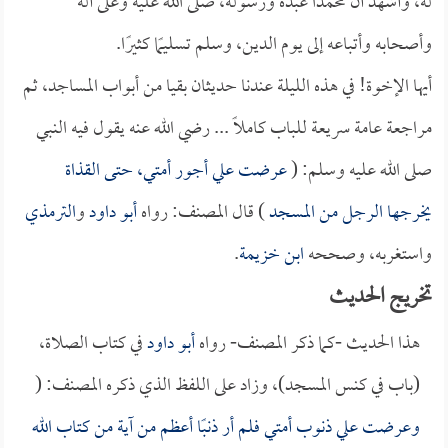
له، وأشهد أن محمدًا عبده ورسوله، صلى الله عليه وعلى آله
وأصحابه وأتباعه إلى يوم الدين، وسلم تسليمًا كثيرًا.
أيها الإخوة! في هذه الليلة عندنا حديثان بقيا من أبواب المساجد، ثم
مراجعة عامة سريعة للباب كاملاً ... رضي الله عنه يقول فيه النبي
صلى الله عليه وسلم: (
عرضت علي أجور أمتي، حتى القذاة
يخرجها الرجل من المسجد
) قال المصنف: رواه
أبو داود
و
الترمذي
واستغربه، وصححه
ابن خزيمة
. ‏
تخريج الحديث
هذا الحديث -كما ذكر المصنف- رواه
أبو داود
في كتاب الصلاة،
(باب في كنس المسجد)، وزاد على اللفظ الذي ذكره المصنف: (
وعرضت علي ذنوب أمتي فلم أر ذنبًا أعظم من آية من كتاب الله