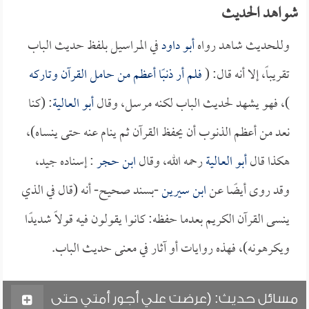
شواهد الحديث
وللحديث شاهد رواه
أبو داود
في المراسيل بلفظ حديث الباب
تقريباً، إلا أنه قال: (
فلم أر ذنبًا أعظم من حامل القرآن وتاركه
)، فهو يشهد لحديث الباب لكنه مرسل، وقال
أبو العالية
: (كنا
نعد من أعظم الذنوب أن يحفظ القرآن ثم ينام عنه حتى ينساه)،
هكذا قال
أبو العالية
رحمه الله، وقال
ابن حجر
: إسناده جيد،
وقد روى أيضًا عن
ابن سيرين
-بسند صحيح- أنه (قال في الذي
ينسى القرآن الكريم بعدما حفظه: كانوا يقولون فيه قولاً شديدًا
ويكرهونه)، فهذه روايات أو آثار في معنى حديث الباب.
مسائل حديث: (عرضت علي أجور أمتي حتى