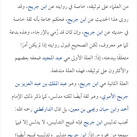
من العلماء على توثيقه، خاصة في روايته عن
ابن جريج
، وقد
روى هذا الحديث عن
ابن جريج
، فحكم جماعة بأنه ثقة خاصة
في حديثه عن
ابن جريج
، وإن كان قد رُمي بالإرجاء، وهذه بدعة
كما هو معروف، لكن الصحيح قبول روايته إذا لم يكن أمرًا
متعلقًا ببدعته، إذاً: العلة الأولى هي
عبد المجيد
ضعفه بعضهم
والأكثرون على توثيقه، فهذه العلة مندفعة.
العلة الثانية هي
ابن جريج
، وهو
عبد الملك بن عبد العزيز بن
جريج الأموي
، وهو ثقة أيضًا لكنه مدلس، كما ذكر ذلك الإمام
أحمد
و
ابن حبان
و
يحيى بن معين
، بل قال
الدارقطني
رحمه الله:
تجنب تدليس
ابن جريج
فإنه قبيح التدليس، لا يدلس إلا فيما
سمعه من مجروح. إذاً:
ابن جريج
مدلس وتدليسه قبيح أيضًا؛