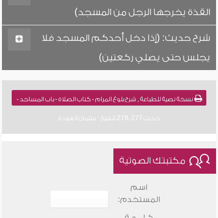
القذة يخرجها الرجل من المسجد)
شرح حديث: (إذا دخل أحدكم المسجد فلا
يجلس حتى يصلي ركعتين)
نسخة نصية للطباعة , شرح بلوغ المرام - كتاب الصلاة - باب المساجد -
حديث 277-278 للشيخ : سلمان العودة
مكتبتك الصوتية
اسم
المستخدم:
كـلـــمـة