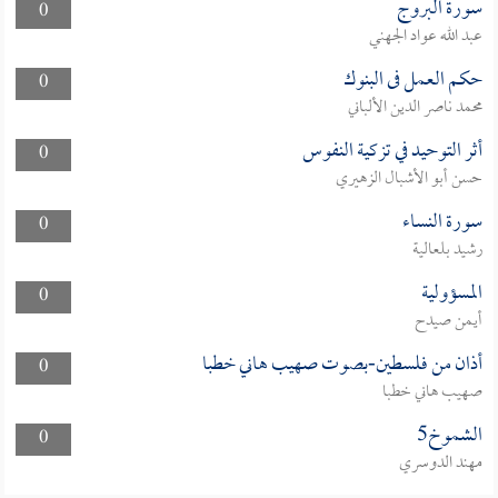
سورة البروج
0
عبد الله عواد الجهني
حكم العمل فى البنوك
0
محمد ناصر الدين الألباني
أثر التوحيد في تزكية النفوس
0
حسن أبو الأشبال الزهيري
سورة النساء
0
رشيد بلعالية
المسؤولية
0
أيمن صيدح
أذان من فلسطين-بصوت صهيب هاني خطبا
0
صهيب هاني خطبا
الشموخ5
0
مهند الدوسري