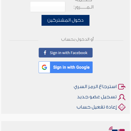
الـمـــــرور:
دخول المشتركين
أو الدخول بحساب
استرجاع الرمز السري
تسجيل عضو جديد
إعادة تفعيل حساب