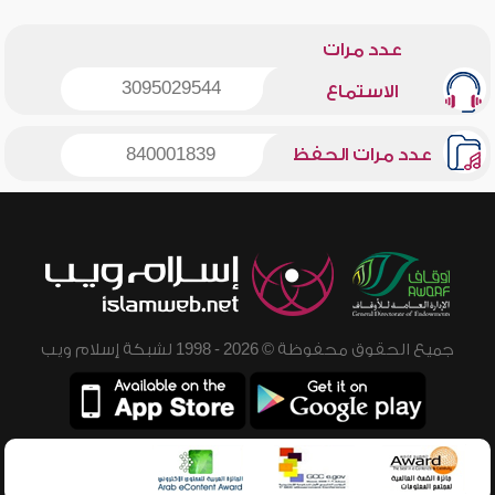
عدد مرات
3095029544
الاستماع
عدد مرات الحفظ
840001839
جميع الحقوق محفوظة © 2026 - 1998 لشبكة إسلام ويب