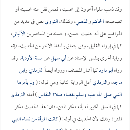
وقد ذهب علماء آخرون إلى تحسينه، فممن نقل عنه تحسينه أو
تصحيحه
الحاكم
و
الذهبي
، وكذلك
النووي
نص في عديد من
المواضع على أنه حديث حسن، وحسنه من المعاصرين
الألباني
،
كما في إرواء الغليل، وفيما يتعلق باللفظ الآخر من الحديث، فإنه
رواية أخرى بنفس الإسناد عن
أبي سهل
عن
مسة الأزدية
، وقد
رواه
أبو داود
كما أشار المصنف، ورواه أيضاً
الترمذي
و
ابن
ماجه
، و
الترمذي
أعل الرواية الثانية وهي قوله: (
ولم يأمرها
النبي صلى الله عليه وسلم بقضاء صلاة النفاس
) أعله
الترمذي
كما في العلل الكبير له بأنه منكر المتن، قال: هذا الحديث منكر
المتن؛ وذلك لأن الحديث في أوله: (
كانت المرأة من نساء النبي