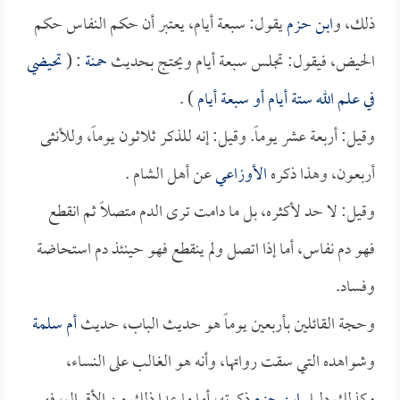
ذلك، و
ابن حزم
يقول: سبعة أيام، يعتبر أن حكم النفاس حكم
الحيض، فيقول: تجلس سبعة أيام ويحتج بحديث
حمنة
: (
تحيضي
في علم الله ستة أيام أو سبعة أيام
) .
وقيل: أربعة عشر يوماً. وقيل: إنه للذكر ثلاثون يوماً، وللأنثى
أربعون، وهذا ذكره
الأوزاعي
عن أهل الشام .
وقيل: لا حد لأكثره، بل ما دامت ترى الدم متصلاً ثم انقطع
فهو دم نفاس، أما إذا اتصل ولم ينقطع فهو حينئذ دم استحاضة
وفساد.
وحجة القائلين بأربعين يوماً هو حديث الباب، حديث
أم سلمة
وشواهده التي سقت رواتها، وأنه هو الغالب على النساء،