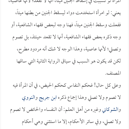
المرأة لو تسببت في إسقاط الجنين ميتاً، أنها لا تقعد؛ لأنها عاصية،
يعني: لو امرأة استخدمت دواء ليسقط الجنين من بطنها ميتاً،
ففعلت وسقط الجنين ميتاً، فهنا وجه لبعض فقهاء الشافعية، أو
وجه ذكره بعض فقهاء الشافعية، أنها لا تقعد حينئذ، بل تصوم
وتصلي؛ لأنها عاصية، وهذا الوجه لا شك أنه مردود مطرح،
لكن قد يكون هو السبب في سياق الرواية الثانية التي ساقها
المصنف.
وعلى كل حال! فحكم النفاس كحكم الحيض، في أن المرأة فيه
لا تصوم ولا تصلي وهذا إجماع ذكره
ابن جريج
و
النووي
و
الشوكاني
وغيره من أهل العلم: أن النفساء والحائض لا تصوم
ولا تصلي، وفي سائر الأحكام، إلا ما استثني وهي أحكام