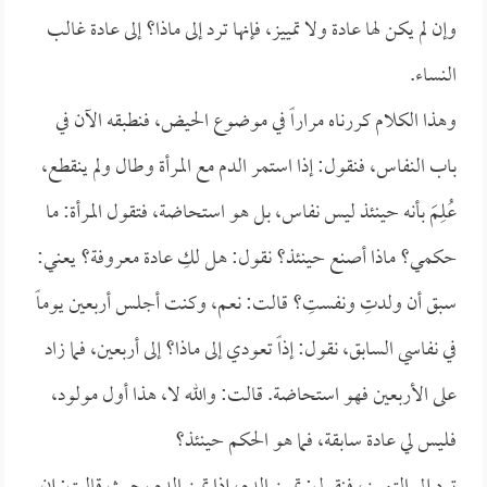
وإن لم يكن لها عادة ولا تمييز، فإنها ترد إلى ماذا؟ إلى عادة غالب
النساء.
وهذا الكلام كررناه مراراً في موضوع الحيض، فنطبقه الآن في
باب النفاس، فنقول: إذا استمر الدم مع المرأة وطال ولم ينقطع،
عُلِمَ بأنه حينئذ ليس نفاس، بل هو استحاضة، فتقول المرأة: ما
حكمي؟ ماذا أصنع حينئذ؟ نقول: هل لكِ عادة معروفة؟ يعني:
سبق أن ولدتِ ونفستِ؟ قالت: نعم، وكنت أجلس أربعين يوماً
في نفاسي السابق، نقول: إذاً تعودي إلى ماذا؟ إلى أربعين، فما زاد
على الأربعين فهو استحاضة. قالت: والله لا، هذا أول مولود،
فليس لي عادة سابقة، فما هو الحكم حينئذ؟