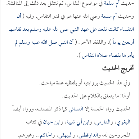
حديث
أم سلمة
في موضوع النفاس، ثم ننتقل بعد ذلك إلى المناقشة.
وحديث
أم سلمة
رضي الله عنها هو في قدر النفاس، وفيه (
أن
النفساء كانت تقعد على عهد النبي صلى الله عليه وسلم بعد نفاسها
أربعين يوماً
)، واللفظ الآخر: (
أن النبي صلى الله عليه وسلم لم
يأمرها بقضاء صلاة النفاس
).
تخريج الحديث
وفي هذا الحديث بروايتيه أو بلفظيه عدة مباحث.
أولها: ما يتعلق بالكلام على الحديث.
الحديث رواه الخمسة إلا
النسائي
كما ذكر المصنف، ورواه أيضاً
البغوي
، و
الدارمي
، و
ابن أبي شيبة
، و
ابن حبان
في كتاب
المجروحين له، و
الدارقطني
، و
البيهقي
، و
الحاكم
.. وغيرهم.