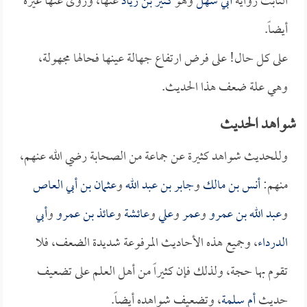
الثابت رواية
أبي سهل
وهو
كثير بن زياد
عنها، وروى عنها غيره
أيضاً.
على كل حال! على فرض ارتفاع جهالة عينها فحالها مجهولة،
وهي علة ضعف هذا الحديث.
شواهد الحديث
وللحديث شواهد كثيرة عن جماعة من الصحابة رضي الله عنهم،
منهم:
أنس بن مالك
و
جابر بن عبد الله
و
عثمان بن أبي العاص
و
عبد الله بن عمرو
و
عمر
و
علي
و
عائشة
و
عائذ بن عمرو
و
أبي
الدرداء
، وجميع هذه الأحاديث المرفوعة شديدة الضعف، فلا
تقوم بها حجة، ولذلك فإن كثيراً من أهل العلم على تضعيف
حديث
أم سلمة
، وتضعيف شواهده أيضاً.