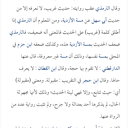
وقال
الترمذي
عقب روايته: حديث غريب، لا نعرفه إلا من
حديث
أبي سهل
عن
مسة الأزدية
، ومن المعلوم أن
الترمذي
إذا
أطلق كلمة (غريب) على الحديث فالمعنى أنه ضعيف، فـ
الترمذي
ضعف الحديث بـ
مسة الأزدية
هذه، وكذلك ضعفه
ابن حزم
في
المحلى بـ
مسة
نفسها، وذلك أن
مسة
غير معروفة، قال عنها
الدارقطني
: لا تقوم بها حجة، وقال
ابن القطان
: لا يعرف
حالها. وقال
ابن حجر
في التقريب : مقبولة. ومعنى (مقبولة)
أي: حيث تتابع، وإلا فهي لينة الحديث؛ وذلك لأنها مجهولة
الحال، لم يذكرها أحد بعدالة ولا جرح، ولم تثبت رواية عدد من
الرواة عنها.