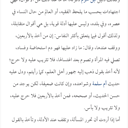
وكذلك دليل
ابن حزم
ذكرته، أما ما عدا ذلك من الأقوال، فهي
اجتهادات بحسب ما يلحظ الفقيه، أو العالم من حال النساء في
عصره، وفي بلده، وليس عليها أدلة قوية، بل هي أقوال متقابلة،
ولذلك أقول فيما يتعلق بأكثر النفاس: إن من أخذ بالأربعين،
ووقف عندها، وقال: ما زاد عليها فهو دم استحاضة وفساد،
تصلي فيه المرأة وتصوم بعد اغتسالها، فلا تثريب عليه ولا حرج؛
لأنه أخذ بقول ذهب إليه جمهور أهل العلم، كما رأيتم، ودل عليه
حديث
أم سلمة
وشواهده، وإن كانت ضعيفة، لكن يوجد من
حسن الحديث، أو صححه، فمن أخذ بالأربعين فلا حرج عليه،
ولا تثريب ولا بأس.
أما إذا أردت أن تحرر المسألة، وتقف عند الأدلة، وتأخذ بالقول