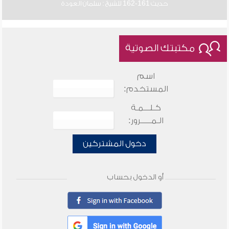
حديث 161-162 للشيخ : سلمان العودة
مكتبتك الصوتية
اسم
المستخدم:
كـلـــمـة
الـمـــــرور:
دخول المشتركين
أو الدخول بحساب