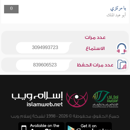
يا مركزي
0
أبو عبد الملك
عدد مرات
3094993723
الاستماع
عدد مرات الحفظ
839606523
جميع الحقوق محفوظة © 2026 - 1998 لشبكة إسلام ويب