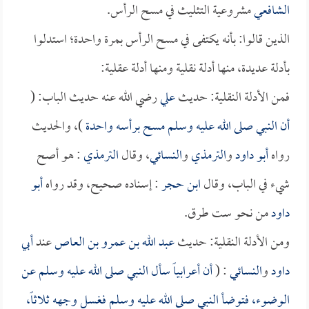
الشافعي
مشروعية التثليث في مسح الرأس.
الذين قالوا: بأنه يكتفى في مسح الرأس بمرة واحدة؛ استدلوا
بأدلة عديدة، منها أدلة نقلية ومنها أدلة عقلية:
فمن الأدلة النقلية: حديث
علي
رضي الله عنه حديث الباب: (
أن النبي صلى الله عليه وسلم مسح برأسه واحدة
)، والحديث
رواه
أبو داود
و
الترمذي
و
النسائي
، وقال
الترمذي
: هو أصح
شيء في الباب، وقال
ابن حجر
: إسناده صحيح، وقد رواه
أبو
داود
من نحو ست طرق.
ومن الأدلة النقلية: حديث
عبد الله بن عمرو بن العاص
عند
أبي
داود
و
النسائي
: (
أن أعرابياً سأل النبي صلى الله عليه وسلم عن
الوضوء، فتوضأ النبي صلى الله عليه وسلم فغسل وجهه ثلاثاً،