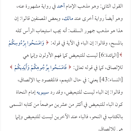
القول الثاني: وهو مذهب الإمام
أحمد
في رواية مشهورة عنه،
وهو أيضاً رواية أخرى عند
مالك
، وبعض المصنفين قالوا: إن
هذا هو مذهب جمهور السلف: أنه يجب استيعاب الرأس كله
بالمسح، وقالوا: إن الباء في الآية في قوله:
وَامْسَحُوا بِرُءُوسِكُمْ
[المائدة:6] ليست للتبعيض كما فهم الأولون وإنما هي
للإلصاق، كما في قوله تعالى:
فَامْسَحُوا بِوُجُوهِكُمْ وَأَيْدِيكُمْ
[النساء:43] يعني: في حال التيمم، فالمقصود بها الإلصاق،
وقالوا: إن الباء ليست للتبعيض، وقد رد
سيبويه
إمام النحاة
كون الباء للتبعيض في أكثر من عشرين موضعاً من كتابه المسمى
بـالكتاب في النحو، فالباء عند الآخرين ليست للتبعيض وإنما
هي للإلصاق.