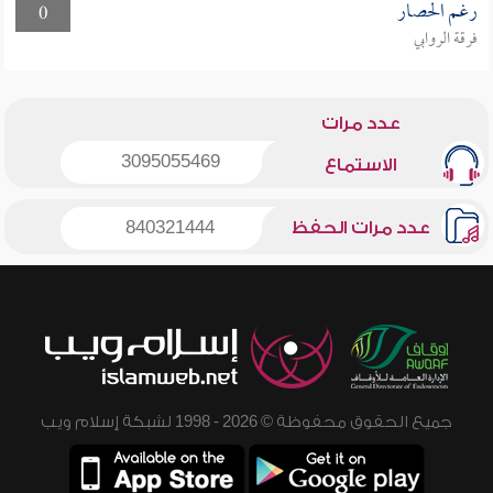
رغم الحصار
0
فرقة الروابي
عدد مرات
3095055469
الاستماع
عدد مرات الحفظ
840321444
جميع الحقوق محفوظة © 2026 - 1998 لشبكة إسلام ويب