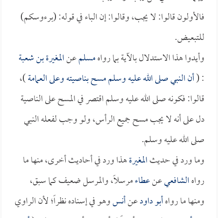
فالأولون قالوا: لا يجب، وقالوا: إن الباء في قوله: (برءوسكم)
للتبعيض.
وأيدوا هذا الاستدلال بالآية بما رواه
مسلم
عن
المغيرة بن شعبة
: (
أن النبي صلى الله عليه وسلم مسح بناصيته وعلى العمامة
)،
قالوا: فكونه صلى الله عليه وسلم اقتصر في المسح على الناصية
دل على أنه لا يجب مسح جميع الرأس، ولو وجب لفعله النبي
صلى الله عليه وسلم.
وما ورد في حديث
المغيرة
هذا ورد في أحاديث أخرى، منها ما
رواه
الشافعي
عن
عطاء
مرسلاً، والمرسل ضعيف كما سبق،
ومنها ما رواه
أبو داود
عن
أنس
وهو في إسناده نظراً؛ لأن الراوي