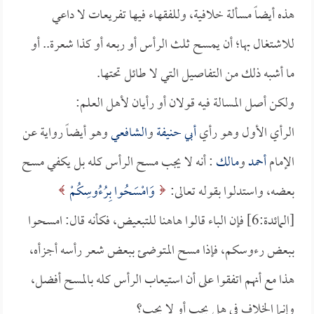
هذه أيضاً مسألة خلافية، وللفقهاء فيها تفريعات لا داعي
للاشتغال بها؛ أن يمسح ثلث الرأس أو ربعه أو كذا شعرة.. أو
ما أشبه ذلك من التفاصيل التي لا طائل تحتها.
ولكن أصل المسالة فيه قولان أو رأيان لأهل العلم:
الرأي الأول وهو رأي
أبي حنيفة
و
الشافعي
وهو أيضاً رواية عن
الإمام
أحمد
و
مالك
: أنه لا يجب مسح الرأس كله بل يكفي مسح
بعضه، واستدلوا بقوله تعالى:
وَامْسَحُوا بِرُءُوسِكُمْ
[المائدة:6] فإن الباء قالوا هاهنا للتبعيض، فكأنه قال: امسحوا
ببعض رءوسكم، فإذا مسح المتوضئ ببعض شعر رأسه أجزأه،
هذا مع أنهم اتفقوا على أن استيعاب الرأس كله بالمسح أفضل،
وإنما الخلاف في هل يجب أو لا يجب؟