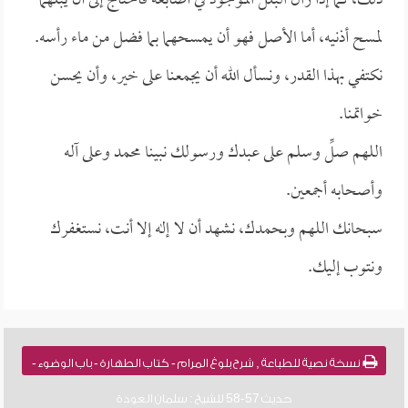
ذلك، كما إذا زال البلل الموجود في أصابعه فاحتاج إلى أن يبلهما
لمسح أذنيه، أما الأصل فهو أن يمسحهما بما فضل من ماء رأسه.
نكتفي بهذا القدر، ونسأل الله أن يجمعنا على خير، وأن يحسن
خواتمنا.
اللهم صلِّ وسلم على عبدك ورسولك نبينا محمد وعلى آله
وأصحابه أجمعين.
سبحانك اللهم وبحمدك، نشهد أن لا إله إلا أنت، نستغفرك
ونتوب إليك.
نسخة نصية للطباعة , شرح بلوغ المرام - كتاب الطهارة - باب الوضوء -
حديث 57-58 للشيخ : سلمان العودة