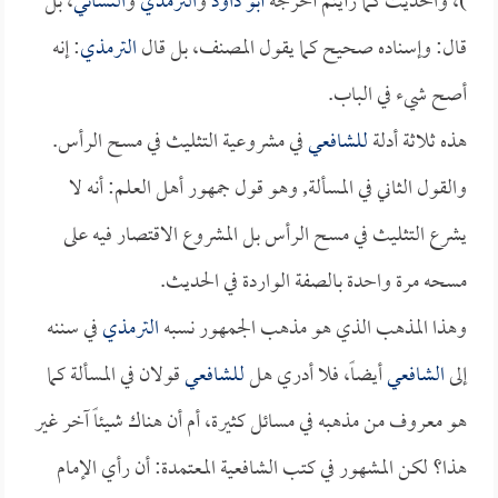
)، والحديث كما رأيتم أخرجه
أبو داود
و
الترمذي
و
النسائي
، بل
قال: وإسناده صحيح كما يقول المصنف، بل قال
الترمذي
: إنه
أصح شيء في الباب.
هذه ثلاثة أدلة
للشافعي
في مشروعية التثليث في مسح الرأس.
والقول الثاني في المسألة, وهو قول جمهور أهل العلم: أنه لا
يشرع التثليث في مسح الرأس بل المشروع الاقتصار فيه على
مسحه مرة واحدة بالصفة الواردة في الحديث.
وهذا المذهب الذي هو مذهب الجمهور نسبه
الترمذي
في سننه
إلى
الشافعي
أيضاً، فلا أدري هل
للشافعي
قولان في المسألة كما
هو معروف من مذهبه في مسائل كثيرة، أم أن هناك شيئاً آخر غير
هذا؟ لكن المشهور في كتب الشافعية المعتمدة: أن رأي الإمام