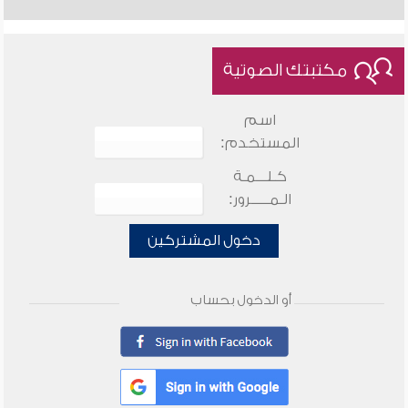
مكتبتك الصوتية
اسم
المستخدم:
كـلـــمـة
الـمـــــرور:
دخول المشتركين
أو الدخول بحساب