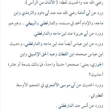
رضي الله عنه والحديث لفظه: (
الأذنان من الرأس
).
ورد عن
أبي أمامة
رضي الله عنه عند
أبي داود
و
الترمذي
و
ابن
ماجه
، والإمام
أحمد
في مسنده، و
الدارقطني
و
البيهقي
.. وغيرهم.
وورد عن
أبي هريرة
عند
ابن ماجه
و
الدارقطني
.
وورد عن
ابن عباس
أيضاً عند
ابن ماجه
و
الدارقطني
، وحديث
ابن عباس
صححه
ابن القطان
و
عبد الحق الإشبيلي
و
ابن
الجوزي
، يعني: صححوا حديثاً واحداً، فما بالك بتسعة أو عشرة
أحاديث؟
وورد الحديث عن
أبي موسى الأشعري
في المعجم الأوسط
للطبراني
.
وورد عن
أنس
عند
الدارقطني
.