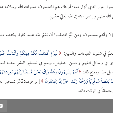
واتبعوا النور الذي أنزل معه؛ أولئك هم المفلحون، صلوات الله وسلامه عل
الله عنهم ورضوا عنه إن الله لعليٌ حكيم.
 إلا وأنتم مسلمون، ومن ثَمَّ فلتعلموا أن نِعَمَ الله علينا كثرا، يكذب م
نعمٌ في شئون العبادات والدين:
الْيَوْمَ أَكْمَلْتُ لَكُمْ دِينَكُمْ وَأَتْمَمْتُ عَلَيْ
 ونعم أخرى في وسائل الفهم وحسن التعايش، ونعم في تسخير البشر بعضه لب
ر على هذا ويمنع ذاك
أَهُمْ يَقْسِمُونَ رَحْمَةَ رَبِّكَ نَحْنُ قَسَمْنَا بَيْنَهُمْ مَعِيشَتَهُمْ
ْ بَعْضاً سُخْرِيّاً وَرَحْمَةُ رَبِّكَ خَيْرٌ مِمَّا يَجْمَعُونَ
[الزخرف:32] تسخير ا
تحاناً في الوقت ذاته.