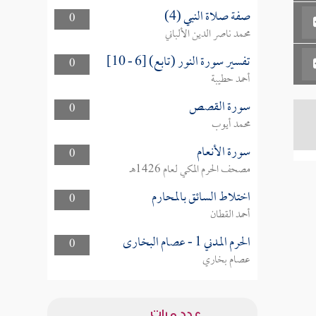
صفة صلاة النبي (4)
0
محمد ناصر الدين الألباني
تفسير سورة النور (تابع) [6 - 10]
0
أحمد حطيبة
سورة القصص
0
محمد أيوب
سورة الأنعام
0
مصحف الحرم المكي لعام 1426هـ
اختلاط السائق بالمحارم
0
أحمد القطان
الحرم المدني 1 - عصام البخارى
0
عصام بخاري
عدد مرات