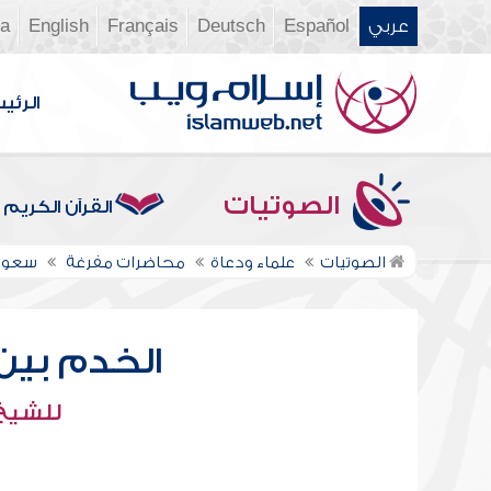
عربي
Español
Deutsch
Français
English
ia
الرئي
الصوتيات
القرآن الكريم
الصوتيات
علماء ودعاة
محاضرات مفرغة
سعود
الخدم بين 
للشيخ 