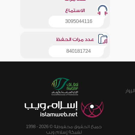
الاستماع
3095044116
عدد مرات الحفظ
840181724
زوار
جميع الحقوق محفوظة © 2026 - 1998
لشبكة إسلام ويب