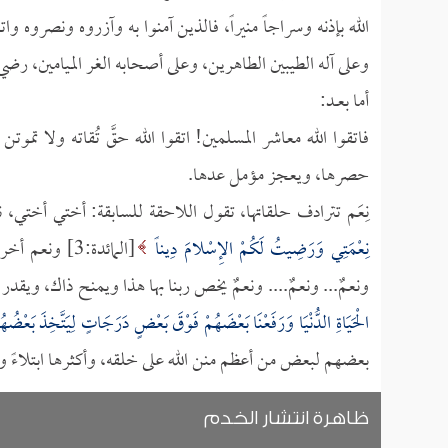
الله بإذنه وسراجاً منيراً، فالذين آمنوا به وآزروه ونصروه 
وعلى آله الطيبين الطاهرين، وعلى أصحابه الغر الميامين، رضي 
أما بعــد:
فاتقوا الله معاشر المسلمين! اتقوا الله حقَّ تُقاته ولا تموتن
حصرها، ويعجز مؤمل عدها.
نِعَم تترادف حلقاتها، تقول اللاحقة للسابقة: أختي أختي، 
نِعْمَتِي وَرَضِيتُ لَكُمْ الإِسْلامَ دِيناً
[المائدة:3]
ونعمٌ... ونعمٌ.... ونعمٌ يخص ربنا بها هذا ويمنح ذاك، ويقد
الْحَيَاةِ الدُّنْيَا وَرَفَعْنَا بَعْضَهُمْ فَوْقَ بَعْضٍ دَرَجَاتٍ لِيَتَّخِذَ بَعْضُهُم
بعضهم لبعض من أعظم منن الله على خلقه، وأكثرها ابتلاءً وام
ظاهرة انتشار الخدم