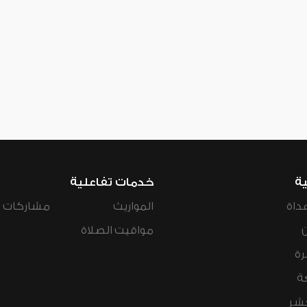
ية
خدمات تفاعلية
داة
المواريث
مشاركات ال
مواقيت الصلاة
رة
ة
عشر