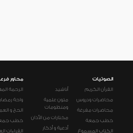
الصوتيات
محاور فرع
القرآن الكريم
أناشيد
الرحمة المه
محاضرات ودروس
متون علمية
واحة رمضان
ومنظومات
محاضرات مفرغة
الحج و العم
مختارات من الأذان
خطب جمعة
خطب جمع
أدعية و أذكار
الكتاب المسموع
القراءات ال