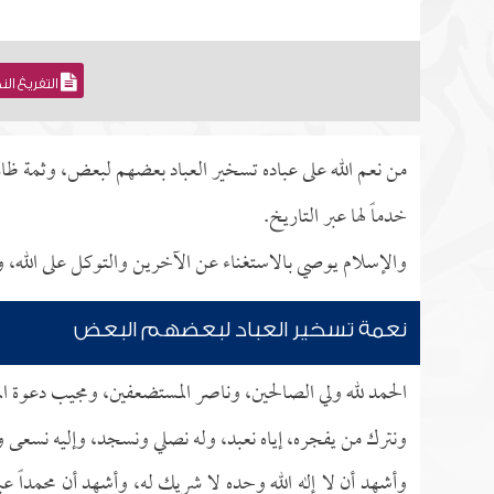
التفريغ ال
من نعم الله على عباده تسخير العباد بعضهم لبعض، وثمة ظاهر
خدماً لها عبر التاريخ.
والإسلام يوصي بالاستغناء عن الآخرين والتوكل على الله، وإ
نعمة تسخير العباد لبعضهم البعض
الحمد لله ولي الصالحين، وناصر المستضعفين، ومجيب دعوة ال
ونترك من يفجره، إياه نعبد، وله نصلي ونسجد، وإليه نسعى ون
وأشهد أن لا إله الله وحده لا شريك له، وأشهد أن محمداً عبده و