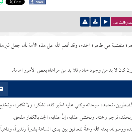
نصي الكامل
ة متفشية هي ظاهرة الخدم، وقد أنعم الله على هذه الأمة بأن جعل غيرها
ن كان لا بد من وجود خادم فلا بد من مراعاة بعض الأمور الهامة.
مضطرين، نحمده سبحانه ونثني عليه الخير كله، نشكره ولا نكفره، ونخلع
حفد، نرجو رحمته، ونخشى عذابه، إنَّ عذابه، الجد بالكفار ملحق.
رسوله، بعثه الله رحمةً للعالمين بين يدي الساعة بشيراً ونذيراً، وداعياً 