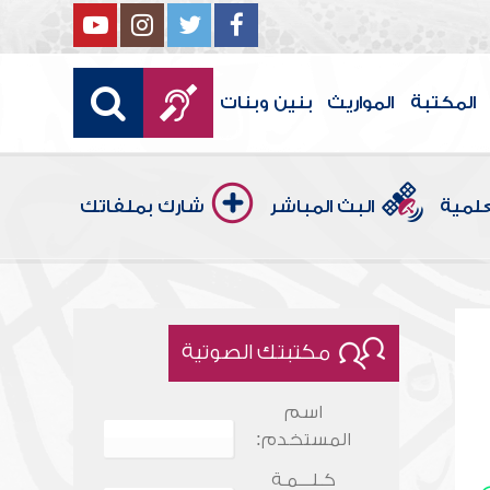
المكتبة
المواريث
بنين وبنات
علمية
البث المباشر
شارك بملفاتك
مكتبتك الصوتية
اسم
المستخدم:
كـلـــمـة