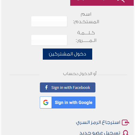
اسم
المستخدم:
كـلـــمـة
الـمـــــرور:
دخول المشتركين
أو الدخول بحساب
استرجاع الرمز السري
تسجيل عضو جديد