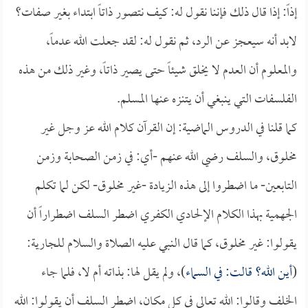
إذاً: إذا قال ذلك فإننا نقول له: كيف نتصور ذاتاً ابتداء بغير صفات؟
لابد أنه سيعجز عن الرد، ثم نقول له: لقد جعلت الله عدماً،
والمعلوم أن العدم لا يخلق شيئاً حتى يصير ذاتاً، وغير ذلك من هذه
الفلسفات التي ينبغي أن يتنزه عنها المسلم.
كما قلنا في الدروس الماضية: إن القرآن كلام الله عز وجل غير
مخلوق، والسلف رضي الله عنهم -أي: في زمن الصحابة وزمن
التابعين- ما اضطروا إلى هذه الزيادة -غير مخلوق- لكن لما تكلم
الجهمية بهذا الكلام الإلحادي الكفري اضطر السلف اضطراراً أن
يقولوا: غير مخلوق، كما قال النبي عليه الصلاة والسلام للجارية:
(
أين الله؟ قالت: في السماء
)، ولم يقل لها: بذاته أم لا، فلما جاء
الخلف وقالوا: الله تعالى في كل مكان، اضطر السلف أن يقولوا: الله