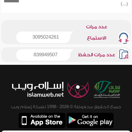
(...)
عدد مرات
3095024261
الاستماع
عدد مرات الحفظ
839949507
جميع الحقوق محفوظة © 2026 - 1998 لشبكة إسلام ويب