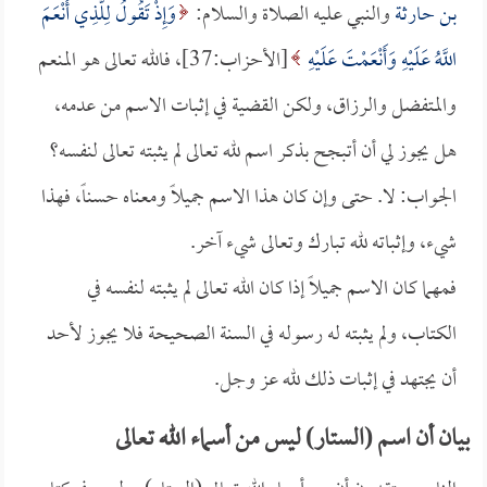
بن حارثة
والنبي عليه الصلاة والسلام:
وَإِذْ تَقُولُ لِلَّذِي أَنْعَمَ
اللَّهُ عَلَيْهِ وَأَنْعَمْتَ عَلَيْهِ
[الأحزاب:37]، فالله تعالى هو المنعم
والمتفضل والرزاق، ولكن القضية في إثبات الاسم من عدمه،
هل يجوز لي أن أتبجح بذكر اسم لله تعالى لم يثبته تعالى لنفسه؟
الجواب: لا. حتى وإن كان هذا الاسم جميلاً ومعناه حسناً، فهذا
شيء، وإثباته لله تبارك وتعالى شيء آخر.
فمهما كان الاسم جميلاً إذا كان الله تعالى لم يثبته لنفسه في
الكتاب، ولم يثبته له رسوله في السنة الصحيحة فلا يجوز لأحد
أن يجتهد في إثبات ذلك لله عز وجل.
بيان أن اسم (الستار) ليس من أسماء الله تعالى