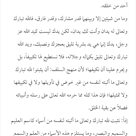
أحد من خلقه.
وما من شيئين إلا وبينهما قدر مشترك، وقدر فارق، فالله تبارك
وتعالى له يدان وأنت لك يدان، لكن يدك ليست كيد الله عز
وجل، يدك إنما هي يد بشرية تليق بعجزك ونصبك، ويد الله
تبارك وتعالى تليق بكماله وجلاله، فلا نستطيع لها تكييفاً، بل
ويحرم علينا أن نكيفها؛ لأن منهج السلف: أن يثبتوا لله تبارك
وتعالى ما أثبته لنفسه من غير خوض في تأويلها ولا في تكييفها
ولا تمثيلها؛ فإن هذا كله مما حرمه الله تعالى على رسله وأنبيائه
فضلاً عن بقية الخلق.
إذاً: نثبت لله تبارك وتعالى ما أثبته لنفسه من أسماء كاسم العليم
والسميع والبصير، وما يستلزم هذه الأسماء من العلم والسمع