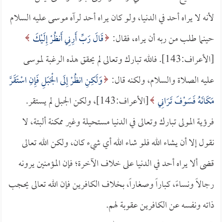
لأنه لا يراه أحد في الدنيا، ولو كان يراه أحد لرآه موسى عليه السلام
حينما طلب من ربه أن يراه، فقال:
قَالَ رَبِّ أَرِنِي أَنظُرْ إِلَيْكَ
[الأعراف:143]. فالله تبارك وتعالى لم يحقق هذه الرغبة لموسى
عليه الصلاة والسلام، ولكنه قال:
وَلَكِنِ انظُرْ إِلَى الْجَبَلِ فَإِنِ اسْتَقَرَّ
مَكَانَهُ فَسَوْفَ تَرَانِي
[الأعراف:143]، ولكن الجبل لم يستقر.
فرؤية المولى تبارك وتعالى في الدنيا مستحيلة وغير ممكنة ألبتة، لا
نقول إلا أن يشاء الله فلو شاء الله أي شيء كان، ولكن الله تعالى
قضى ألا يراه أحد في الدنيا على خلاف الآخرة؛ فإن المؤمنين يرونه
رجالاً ونساءً، كباراً وصغاراً، بخلاف الكافرين فإن الله تعالى يحجب
ذاته ونفسه عن الكافرين عقوبة لهم.