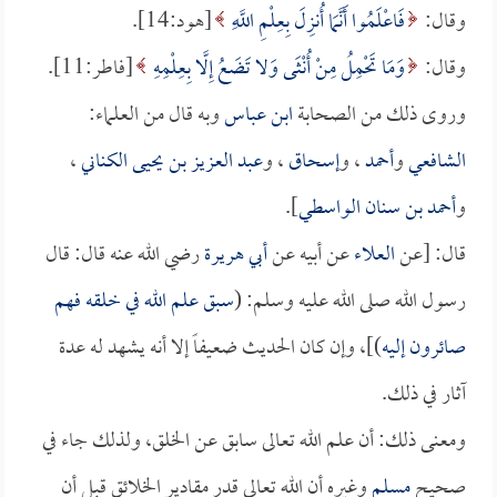
وقال:
فَاعْلَمُوا أَنَّمَا أُنزِلَ بِعِلْمِ اللَّهِ
[هود:14].
وقال:
وَمَا تَحْمِلُ مِنْ أُنْثَى وَلا تَضَعُ إِلَّا بِعِلْمِهِ
[فاطر:11].
وروى ذلك من الصحابة
ابن عباس
وبه قال من العلماء:
الشافعي
و
أحمد
، و
إسحاق
، و
عبد العزيز بن يحيى الكناني
،
و
أحمد بن سنان الواسطي
].
قال: [عن
العلاء
عن أبيه عن
أبي هريرة
رضي الله عنه قال: قال
رسول الله صلى الله عليه وسلم: (
سبق علم الله في خلقه فهم
صائرون إليه
)]، وإن كان الحديث ضعيفاً إلا أنه يشهد له عدة
آثار في ذلك.
ومعنى ذلك: أن علم الله تعالى سابق عن الخلق، ولذلك جاء في
صحيح
مسلم
وغيره أن الله تعالى قدر مقادير الخلائق قبل أن