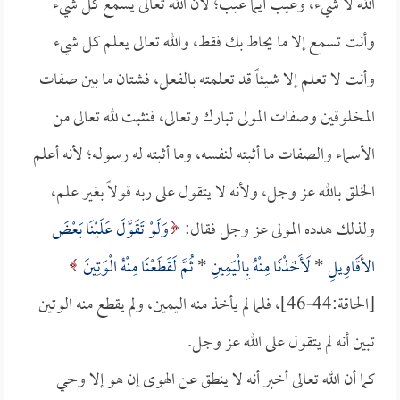
الله لا شيء، وعيب أيما عيب؛ لأن الله تعالى يسمع كل شيء
وأنت تسمع إلا ما يحاط بك فقط، والله تعالى يعلم كل شيء
وأنت لا تعلم إلا شيئاً قد تعلمته بالفعل، فشتان ما بين صفات
المخلوقين وصفات المولى تبارك وتعالى، فنثبت لله تعالى من
الأسماء والصفات ما أثبته لنفسه، وما أثبته له رسوله؛ لأنه أعلم
الخلق بالله عز وجل، ولأنه لا يتقول على ربه قولاً بغير علم،
ولذلك هدده المولى عز وجل فقال:
وَلَوْ تَقَوَّلَ عَلَيْنَا بَعْضَ
الأَقَاوِيلِ
*
لَأَخَذْنَا مِنْهُ بِالْيَمِينِ
*
ثُمَّ لَقَطَعْنَا مِنْهُ الْوَتِينَ
[الحاقة:44-46]، فلما لم يأخذ منه اليمين، ولم يقطع منه الوتين
تبين أنه لم يتقول على الله عز وجل.
كما أن الله تعالى أخبر أنه لا ينطق عن الهوى إن هو إلا وحي