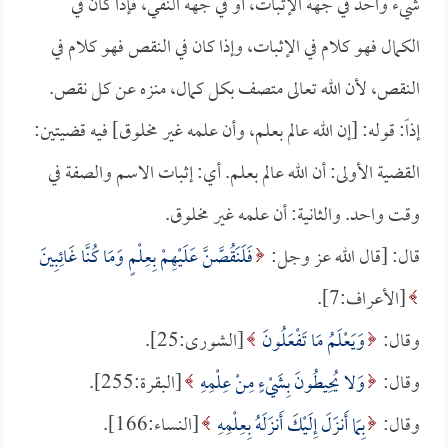
شيء واحد في جهة الإثبات، أو في جهة النفي، فإذا كان في
الكمال فهو كلام في الإثبات، وإذا كان في النقص فهو كلام في
النقص، لأن الله تعالى متصف بكل كمال، منزه عن كل نقص.
إذاً: قوله: [إن الله عالم بعلم، وأن علمه غير مخلوق] فيه قضيتين:
القضية الأولى: أن الله عالم بعلم. أي: إثبات الاسم والصفة في
وقت واحد. والثانية: أن علمه غير مخلوق.
قال: [قال الله عز وجل:
فَلَنَقُصَّنَّ عَلَيْهِمْ بِعِلْمٍ وَمَا كُنَّا غَائِبِينَ
[الأعراف:7].
وقال:
وَيَعْلَمُ مَا تَفْعَلُونَ
[الشورى:25].
وقال:
وَلا يُحِيطُونَ بِشَيْءٍ مِنْ عِلْمِهِ
[البقرة:255].
وقال:
بِمَا أَنزَلَ إِلَيْكَ أَنزَلَهُ بِعِلْمِهِ
[النساء:166].