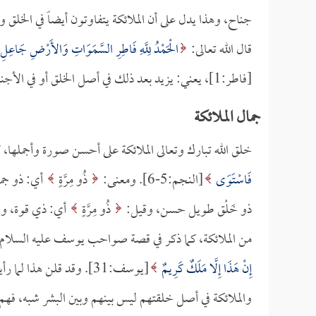
جناح، وهذا يدل على أن الملائكة يتفاوتون أيضاً في الخلق وف
قال الله تعالى:
الْحَمْدُ لِلَّهِ فَاطِرِ السَّمَوَاتِ وَالأَرْضِ جَاعِلِ ال
[فاطر:1]، يعني: يزيد بعد ذلك في أصل الخلق أو في الأجنحة،
جمال الملائكة
خلق الله تبارك وتعالى الملائكة على أحسن صورة وأجملها، 
فَاسْتَوَى
[النجم:5-6]. ومعنى:
ذُو مِرَّةٍ
أي: ذو جم
ذو خَلْق طويل حسن، وقيل:
ذُو مِرَّةٍ
أي: ذي قوة، وال
من الملائكة، كما ذكر في قصة صواحب يوسف عليه السلام 
إِنْ هَذَا إِلَّا مَلَكٌ كَرِيمٌ
[يوسف:31]. وقد قلن هذا لما رأين جمال يوسف عليه السلام وحسن منظره.
والملائكة في أصل خلقتهم ليس بينهم وبين البشر شبه، فهم ل