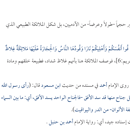
ر حجماً -طولاً وعرضاً- من الآدميين، بل شكل الملائكة الطبيعي الذي
نُوا قُوا أَنفُسَكُمْ وَأَهْلِيكُمْ نَارًا وَقُودُهَا النَّاسُ وَالْحِجَارَةُ عَلَيْهَا مَلائِكَةٌ غِلاظٌ
[التحريم:6]، فوصف الملائكة هنا بأنهم غلاظ شداد، فطبيعة خلقهم ومادة
 روى الإمام
أحمد
في مسنده من حديث
ابن مسعود
قال: (
رأى رسول الله
جناح منها قد سد الأفق -فالجناح الواحد يسد الأفق، أي: ما بين السماء
 الألوان- من الدر واليواقيت
).
إسناده جيد، أي: رواية الإمام
أحمد بن حنبل
.