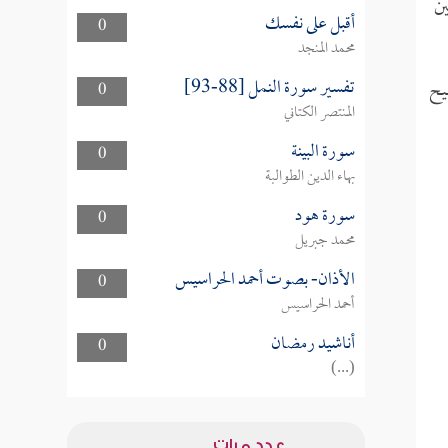
ين
أقبل على نفسك
0
محمد المنجد
تفسير سورة النمل [88-93]
يح
0
المنتصر الكتاني
سورة البينة
0
بهاء الدين الطوالبة
سورة هود
0
محمد جبريل
الأذان- بصوت أحمد الحراسيس
0
أحمد الحراسيس
أناشيد رمضان
0
(...)
عدد مرات