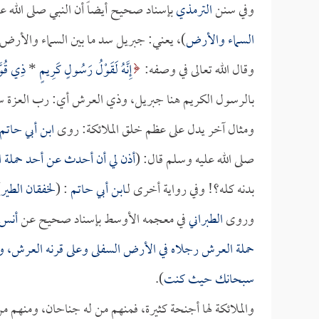
وفي سنن
الترمذي
بإسناد صحيح أيضاً أن النبي صلى الله ع
السماء والأرض
)، يعني: جبريل سد ما بين السماء والأرض
وقال الله تعالى في وصفه:
إِنَّهُ لَقَوْلُ رَسُولٍ كَرِيمٍ
*
ذِي قُوّ
بالرسول الكريم هنا جبريل، وذي العرش أي: رب العزة سب
ومثال آخر يدل على عظم خلق الملائكة: روى
ابن أبي حاتم
صلى الله عليه وسلم قال: (
أذن لي أن أحدث عن أحد حملة ا
بدنه كله؟! وفي رواية أخرى لـ
ابن أبي حاتم
: (
لخفقان الطير
)
وروى
الطبراني
في معجمه الأوسط بإسناد صحيح عن
أنس
حملة العرش رجلاه في الأرض السفلى وعلى قرنه العرش، وبي
سبحانك حيث كنت
).
والملائكة لها أجنحة كثيرة، فمنهم من له جناحان، ومنهم من 