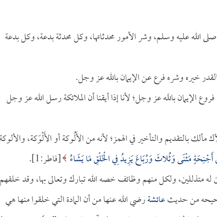
لى الله عليه وسلم، وشر الأمور محدثاتها، وكل محدثة بدعة، وكل بدعة
القدر خيره وشره فرع عن الإيمان بالله عز وجل.
 فروع الإيمان بالله عز وجل؛ لأنا إذا أيقنا أن الملائكة رسل الله عز وجل
ألك بالتقديم والتأخير في الهمز؛ لأنه من الأَلُوكة أو الأَلْوَكة، والألوكة
 أَجْنِحَةٍ مَثْنَى وَثُلاثَ وَرُبَاعَ يَزِيدُ فِي الْخَلْقِ مَا يَشَاءُ
[فاطر:1].
له متذللين، ولكل منهم وظائف خصه الله تبارك وتعالى بها، وقد خلقهم
يحه من حديث
عائشة
رضي الله عنها من أن المادة التي خلقوا منها هي