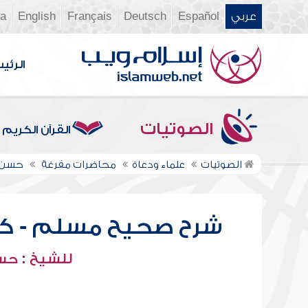
عربي
Español
Deutsch
Français
English
ia
الرئي
الصوتيات
القرآن الكريم
الصوتيات
علماء ودعاة
محاضرات مفرغة
حسن أ
شرح صحيح مسلم - كتاب 
للشيخ : حسن