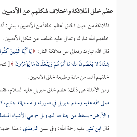
عظم خلق الملائكة واختلاف شكلهم عن الآدميين
الملائكة من حيث الخلق أعظم خلقاً من الآدميين، يعني: أكب
خلقهم الله تبارك وتعالى عليه يختلف عن شكل الآدميين.
قال الله تبارك وتعالى عن ملائكة النار:
يَا أَيُّهَا الَّذِينَ آمَ
شِدَادٌ لا يَعْصُونَ اللَّهَ مَا أَمَرَهُمْ وَيَفْعَلُونَ مَا يُؤْمَرُونَ
خلقهم أشد من مادة وطبيعة خلق الآدميين.
ومن الأمثلة على ذلك: عظم خلق جبريل عليه السلام، فقد
صلى الله عليه وسلم جبريل في صورته وله ستمائة جناح، كل 
والأرض- يسقط من جناحه التهاويل -وهي الأشياء المختلفة
قال
ابن كثير
عليه رحمة الله: وفي سنن
الترمذي
: هذا حديث 