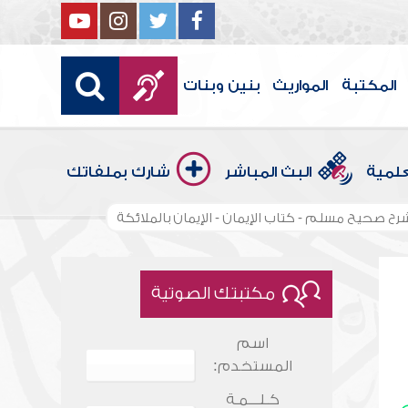
المكتبة
المواريث
بنين وبنات
علمية
البث المباشر
شارك بملفاتك
رح صحيح مسلم - كتاب الإيمان - الإيمان بالملائكة
مكتبتك الصوتية
اسم
المستخدم:
كـلـــمـة