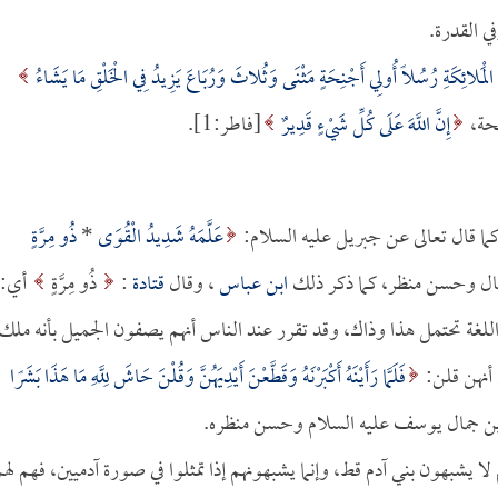
ي القدرة.
ْمَلائِكَةِ رُسُلًا أُولِي أَجْنِحَةٍ مَثْنَى وَثُلاثَ وَرُبَاعَ يَزِيدُ فِي الْخَلْقِ مَا يَشَاءُ
إِنَّ اللَّهَ عَلَى كُلِّ شَيْءٍ قَدِيرٌ
[فاطر:1].
كما قال تعالى عن جبريل عليه السلام:
عَلَّمَهُ شَدِيدُ الْقُوَى
*
ذُو مِرَّةٍ
ال وحسن منظر، كما ذكر ذلك
ابن عباس
، وقال
قتادة
:
ذُو مِرَّةٍ
أي:
لغة تحتمل هذا وذاك، وقد تقرر عند الناس أنهم يصفون الجميل بأنه ملك
أنهن قلن:
فَلَمَّا رَأَيْنَهُ أَكْبَرْنَهُ وَقَطَّعْنَ أَيْدِيَهُنَّ وَقُلْنَ حَاشَ لِلَّهِ مَا هَذَا بَشَرًا
ا يشبهون بني آدم قط، وإنما يشبهونهم إذا تمثلوا في صورة آدميين، فهم لهم