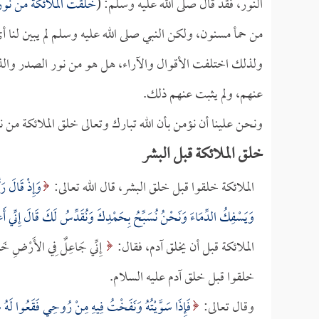
النور، فقد قال صلى الله عليه وسلم: (
خلقت الملائكة من نو
من حمأ مسنون، ولكن النبي صلى الله عليه وسلم لم يبين لنا أ
ولذلك اختلفت الأقوال والآراء، هل هو من نور الصدر وال
عنهم، ولم يثبت عنهم ذلك.
ونحن علينا أن نؤمن بأن الله تبارك وتعالى خلق الملائكة من
خلق الملائكة قبل البشر
الملائكة خلقوا قبل خلق البشر، قال الله تعالى:
وَإِذْ قَالَ ر
وَيَسْفِكُ الدِّمَاءَ وَنَحْنُ نُسَبِّحُ بِحَمْدِكَ وَنُقَدِّسُ لَكَ قَالَ إِنِّي أَع
الملائكة قبل أن يخلق آدم، فقال:
إِنِّي جَاعِلٌ فِي الأَرْضِ خَلِ
خلقوا قبل خلق آدم عليه السلام.
وقال تعالى:
فَإِذَا سَوَّيْتُهُ وَنَفَخْتُ فِيهِ مِنْ رُوحِي فَقَعُوا لَه