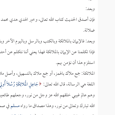
وبعد:
فإن أصدق الحديث كتاب الله تعالى، وخير الهدي هدي محمد ص
ضلالة.
وبعد: فالإيمان بالملائكة وبالكتب وبالرسل وباليوم الآخر وب
فإذا تكلمنا عن الإيمان بالملائكة فهذا يعني أننا نتكلم عن أحد
استلزم هذا أن نؤمن بهم.
الملائكة: جمع ملأك بالهمز، أو جمع ملاك بالتسهيل، وأصل ملأك م
اللغة هي الرسالة، قال الله تعالى:
جَاعِلِ الْمَلائِكَةِ رُسُلًا أُولِي
وهم عالم غيبي خلقهم الله عز وجل من نور، وجعلهم طائعين 
الله تبارك وتعالى من نور، وهذا مصداق ما رواه
مسلم
في صح