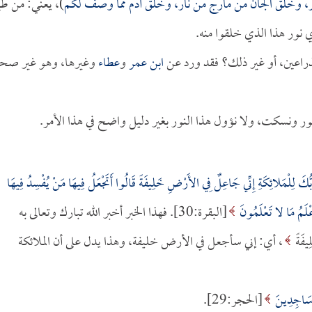
ر، وخلق الجان من مارج من نار، وخلق آدم مما وصف لكم
)، يعني: من ط
ي نور هذا الذي خلقوا منه.
ذراعين، أو غير ذلك؟ فقد ورد عن
ابن عمر
و
عطاء
وغيرها، وهو غير صح
 نور ونسكت، ولا نؤول هذا النور بغير دليل واضح في هذا الأمر.
َبُّكَ لِلْمَلائِكَةِ إِنِّي جَاعِلٌ فِي الأَرْضِ خَلِيفَةً قَالُوا أَتَجْعَلُ فِيهَا مَنْ يُفْسِدُ فِيهَا
ْلَمُ مَا لا تَعْلَمُونَ
[البقرة:30]. فهذا الخبر أخبر الله تبارك وتعالى به
يفَةً
، أي: إني سأجعل في الأرض خليفة، وهذا يدل على أن الملائكة
ُ سَاجِدِينَ
[الحجر:29].