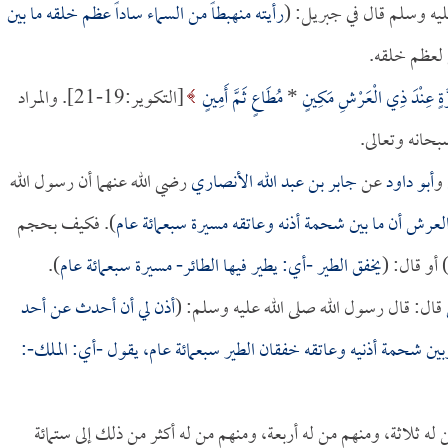
ليه وسلم قال في جبريل: (
رأيته منهبطاً من السماء ساداً عظم خلقه ما بين
 لعظم خلقه.
َةٍ عِنْدَ ذِي الْعَرْشِ مَكِينٍ
*
مُطَاعٍ ثَمَّ أَمِينٍ
[التكوير:19-21]. والمراد
حانه وتعالى.
و
أبو داود
عن
جابر بن عبد الله الأنصاري
رضي الله عنهما أن رسول الله
لعرش أن ما بين شحمة أذنه وعاتقه مسيرة سبعمائة عام
). فكيف بحجم
 أو قال: (
يخفق الطير -أي: يطير فيها الطائر- مسيرة سبعمائة عام
).
قال: قال رسول الله صلى الله عليه وسلم: (
أذن لي أن أحدث عن أحد
ن شحمة أذنيه وعاتقه خفقان الطير سبعمائة عام، يقول -أي: الملك-:
له ثلاثة، ومنهم من له أربعة، ومنهم من له أكثر من ذلك إلى ستمائة