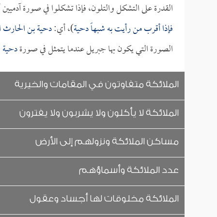
القدرة على التشكل والتلون، فإذا تشكلوا في صورة آدميين
فإذا أقرب من رأيت به شبهاً
دحية
)، أي:
دحية بن الحارث ا
الصورة التي يكون بها جبريل عندما يتمثل في صورة
دحية
؛
الملائكة متفاوتون في المقامات والخيرية
الملائكة لا يأكلون ولا يشربون ولا يفترون
مساكن الملائكة ونزولهم إلى الأرض
عدد الملائكة وأسماؤهم
الملائكة مخلوقات لها أجساد وعقول