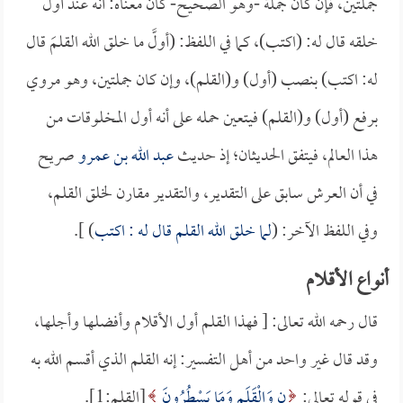
جملتين، فإن كان جملة -وهو الصحيح- كان معناه: أنه عند أول
خلقه قال له: (اكتب)، كما في اللفظ: (أولَّ ما خلق الله القلمَ قال
له: اكتب) بنصب (أول) و(القلم)، وإن كان جملتين، وهو مروي
برفع (أول) و(القلم) فيتعين حمله على أنه أول المخلوقات من
هذا العالم، فيتفق الحديثان؛ إذ حديث
عبد الله بن عمرو
صريح
في أن العرش سابق على التقدير، والتقدير مقارن لخلق القلم،
وفي اللفظ الآخر: (
لما خلق الله القلم قال له : اكتب
) ].
أنواع الأقلام
قال رحمه الله تعالى: [ فهذا القلم أول الأقلام وأفضلها وأجلها،
وقد قال غير واحد من أهل التفسير: إنه القلم الذي أقسم الله به
في قوله تعالى:
ن وَالْقَلَمِ وَمَا يَسْطُرُونَ
[القلم:1].