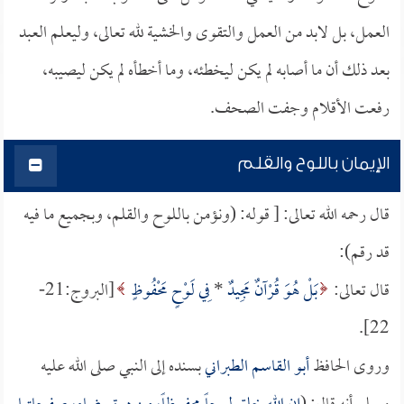
العمل، بل لابد من العمل والتقوى والخشية لله تعالى، وليعلم العبد
بعد ذلك أن ما أصابه لم يكن ليخطئه، وما أخطأه لم يكن ليصيبه،
رفعت الأقلام وجفت الصحف.
الإيمان باللوح والقلم
قال رحمه الله تعالى: [ قوله: (ونؤمن باللوح والقلم، وبجميع ما فيه
قد رقم):
قال تعالى:
بَلْ هُوَ قُرْآنٌ مَجِيدٌ
*
فِي لَوْحٍ مَحْفُوظٍ
[البروج:21-
22].
وروى الحافظ
أبو القاسم الطبراني
بسنده إلى النبي صلى الله عليه