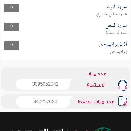
سورة التوبة
0
محمود خليل الحصري
سورة النحل
0
محمد أبو سنينة
أذان إبراهيم جبر
0
إبراهيم جبر
عدد مرات
3095052042
الاستماع
عدد مرات الحفظ
840257624