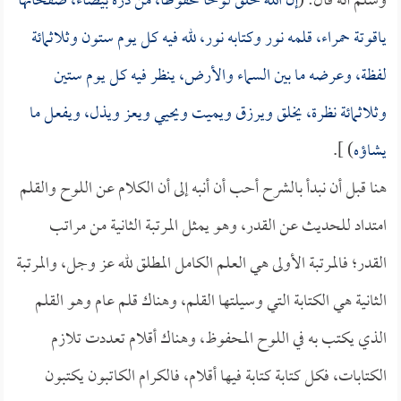
وسلم أنه قال: (
إن الله خلق لوحاً محفوظاً، من درة بيضاء، صفحاتها
ياقوتة حمراء، قلمه نور وكتابه نور، لله فيه كل يوم ستون وثلاثمائة
لفظة، وعرضه ما بين السماء والأرض، ينظر فيه كل يوم ستين
وثلاثمائة نظرة، يخلق ويرزق ويميت ويحيي ويعز ويذل، ويفعل ما
يشاؤه
) ].
هنا قبل أن نبدأ بالشرح أحب أن أنبه إلى أن الكلام عن اللوح والقلم
امتداد للحديث عن القدر، وهو يمثل المرتبة الثانية من مراتب
القدر؛ فالمرتبة الأولى هي العلم الكامل المطلق لله عز وجل، والمرتبة
الثانية هي الكتابة التي وسيلتها القلم، وهناك قلم عام وهو القلم
الذي يكتب به في اللوح المحفوظ، وهناك أقلام تعددت تلازم
الكتابات، فكل كتابة كتابة فيها أقلام، فالكرام الكاتبون يكتبون