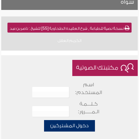
سواه
نسخة نصية للطباعة , شرح العقيدة الطحاوية [55] للشيخ : ناصر بن عبد
الكريم العقل
مكتبتك الصوتية
اسم
المستخدم:
كـلـــمـة
الـمـــــرور:
دخول المشتركين