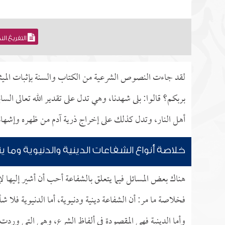
التفريغ ال
لقد جاءت النصوص الشرعية من الكتاب والسنة بإثبات الميثا
بربكم؟ قالوا: بلى شهدنا، وهي تدل على تقدير الله تعالى السا
أهل النار، وتدل كذلك على إخراج ذرية آدم من ظهره وإشهادهم 
خلاصة أنواع الشفاعات الدينية والدنيوية وما 
هناك بعض المسائل فيما يتعلق بالشفاعة أحب أن أشير إليها لإ
فخلاصة ما مر: أن الشفاعة دينية ودنيوية، أما الدنيوية فلا شأن
وأما الدينية فهي المقصودة في ألفاظ الشرع، وهي التي وردت