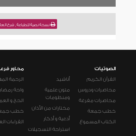
نسخة نصية للطباعة , شرح العقيدة الطحاوية [49] للشيخ :
الصوتيات
محاور فرع
القرآن الكريم
أناشيد
الرحمة المه
محاضرات ودروس
متون علمية
واحة رمضان
ومنظومات
محاضرات مفرغة
الحج و العم
مختارات من الأذان
خطب جمعة
خطب جمع
أدعية و أذكار
الكتاب المسموع
القراءات ال
استراحة التسجيلات