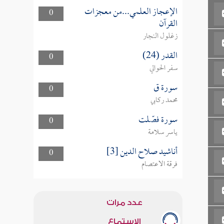
الإعجاز العلمي...من معجزات
0
القرآن
زغلول النجار
القدر (24)
0
سفر الحوالي
سورة ق
0
محمد ركابي
سورة فصّلت
0
ياسر سلامة
أناشيد صلاح الدين [3]
0
فرقة الاعتصام
عدد مرات
الاستماع