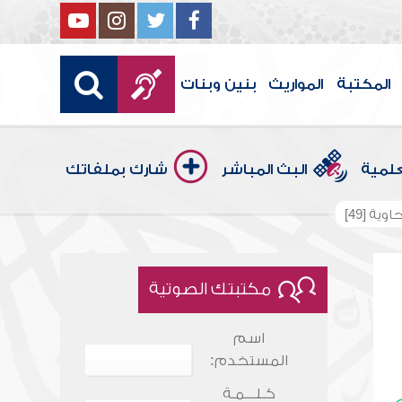
المكتبة
المواريث
بنين وبنات
علمية
البث المباشر
شارك بملفاتك
ية [49]
مكتبتك الصوتية
اسم
المستخدم:
كـلـــمـة