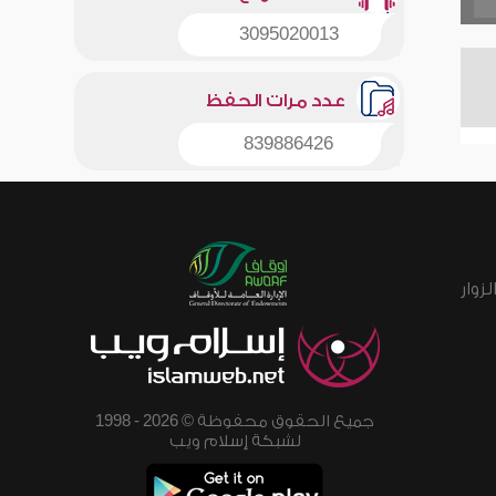
3095020013
عدد مرات الحفظ
839886426
زوار
جميع الحقوق محفوظة © 2026 - 1998
لشبكة إسلام ويب