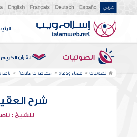
عربي
Español
Deutsch
Français
English
ia
الرئي
الصوتيات
القرآن الكريم
الصوتيات
علماء ودعاة
محاضرات مفرغة
ناصر 
شرح العقيدة
للشيخ : ناصر