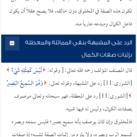
تكون هذه الصفة في المخلوق دون خالقه، فلا يصح عقلاً أن يكون
فاعل الكمال ومبدعه عارياً منه.
الرد على المشبهة بنفي المماثلة والمعطلة
بإثبات صفات الكمال
قال المصنف المؤلف رحمه الله تعالى: [ وقوله:
لَيْسَ كَمِثْلِهِ شَيْءٌ
[الشورى:11] رد على المشبهة، وقوله تعالى:
وَهُوَ السَّمِيعُ البَصِيرُ
[الشورى:11] رد على المعطلة، فهو سبحانه وتعالى موصوف
بصفات الكمال، وليس له فيها شبيه.
فالمخلوق وإن كان يوصف بأنه سميع بصير؛ فليس سمعه وبصره
كسمع الرب وبصره، ولا يلزم من إثبات الصفة تشبيه؛ إذ صفات