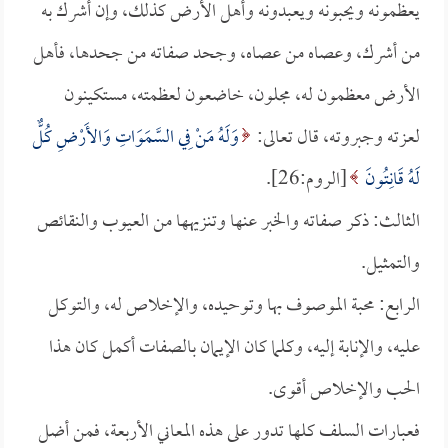
يعظمونه ويحبونه ويعبدونه وأهل الأرض كذلك، وإن أشرك به
من أشرك، وعصاه من عصاه، وجحد صفاته من جحدها، فأهل
الأرض معظمون له، مجلون، خاضعون لعظمته، مستكينون
لعزته وجبروته، قال تعالى:
وَلَهُ مَنْ فِي السَّمَوَاتِ وَالأَرْضِ كُلٌّ
لَهُ قَانِتُونَ
[الروم:26].
الثالث: ذكر صفاته والخبر عنها وتنزيهها من العيوب والنقائص
والتمثيل.
الرابع: محبة الموصوف بها وتوحيده، والإخلاص له، والتوكل
عليه، والإنابة إليه، وكلما كان الإيمان بالصفات أكمل كان هذا
الحب والإخلاص أقوى.
فعبارات السلف كلها تدور على هذه المعاني الأربعة، فمن أضل