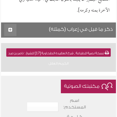
الآخرة بمنه وكرمه].
ذكر ما قيل في إعراب (كمثله)
نسخة نصية للطباعة , شرح العقيدة الطحاوية [17] للشيخ : ناصر بن عبد
الكريم العقل
مكتبتك الصوتية
اسم
المستخدم:
كـلـــمـة