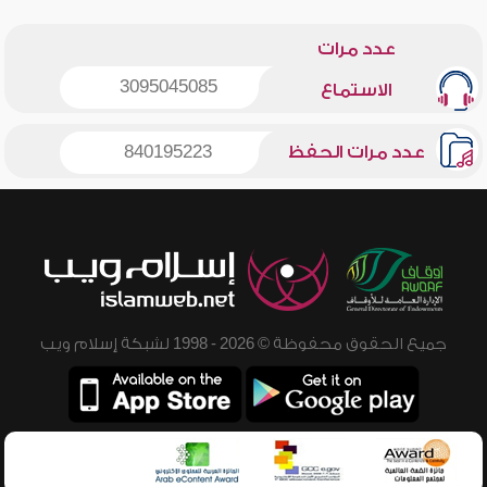
عدد مرات
3095045085
الاستماع
عدد مرات الحفظ
840195223
جميع الحقوق محفوظة © 2026 - 1998 لشبكة إسلام ويب