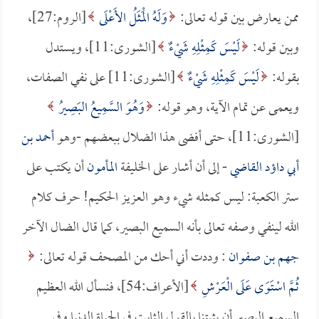
ممن يعارض بين قوله تعالى:
وَلَهُ الْمَثَلُ الأَعْلَى
[الروم:27]،
وبين قوله:
لَيْسَ كَمِثْلِهِ شَيْءٌ
[الشورى:11]، ويستدل
بقوله:
لَيْسَ كَمِثْلِهِ شَيْءٌ
[الشورى:11] على نفي الصفات،
ويعمى عن تمام الآية، وهو قوله:
وَهُوَ السَّمِيعُ البَصِيرُ
[الشورى:11]، حتى أفضى هذا الضلال ببعضهم -وهو
أحمد بن
أبي داؤد القاضي
- إلى أن أشار على الخليفة
المأمون
أن يكتب على
ستر الكعبة: ليس كمثله شيء وهو العزيز الحكيم! حرف كلام
الله لينفي وصفه تعالى بأنه السميع البصير، كما قال الضال الآخر
جهم بن صفوان
: وددت أني أحك من المصحف قوله تعالى:
ثُمَّ اسْتَوَى عَلَى الْعَرْشِ
[الأعراف:54]، فنسأل الله العظيم
السميع البصير أن يثبتنا بالقول الثابت في الحياة الدنيا وفي