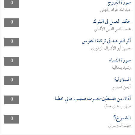
سورة البروج
0
عبد الله عواد الجهني
حكم العمل فى البنوك
0
محمد ناصر الدين الألباني
أثر التوحيد في تزكية النفوس
0
حسن أبو الأشبال الزهيري
سورة النساء
0
رشيد بلعالية
المسؤولية
0
أيمن صيدح
أذان من فلسطين-بصوت صهيب هاني خطبا
0
صهيب هاني خطبا
الشموخ5
0
مهند الدوسري