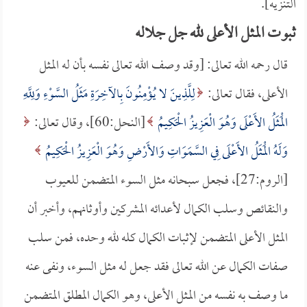
التنزيه].
ثبوت المثل الأعلى لله جل جلاله
قال رحمه الله تعالى: [وقد وصف الله تعالى نفسه بأن له المثل
الأعلى، فقال تعالى:
لِلَّذِينَ لا يُؤْمِنُونَ بِالآخِرَةِ مَثَلُ السَّوْءِ وَلِلَّهِ
الْمَثَلُ الأَعْلَى وَهُوَ الْعَزِيزُ الْحَكِيمُ
[النحل:60]، وقال تعالى:
وَلَهُ الْمَثَلُ الأَعْلَى فِي السَّمَوَاتِ وَالأَرْضِ وَهُوَ الْعَزِيزُ الْحَكِيمُ
[الروم:27]، فجعل سبحانه مثل السوء المتضمن للعيوب
والنقائص وسلب الكمال لأعدائه المشركين وأوثانهم، وأخبر أن
المثل الأعلى المتضمن لإثبات الكمال كله لله وحده، فمن سلب
صفات الكمال عن الله تعالى فقد جعل له مثل السوء، ونفى عنه
ما وصف به نفسه من المثل الأعلى، وهو الكمال المطلق المتضمن