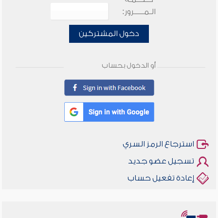
الـمـــــرور:
دخول المشتركين
أو الدخول بحساب
استرجاع الرمز السري
تسجيل عضو جديد
إعادة تفعيل حساب