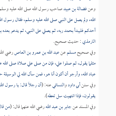
وعن
فضالة بن عبيد
صاحب رسول الله صلى الله عليه وسلم 
الله، ولم يصل على النبي صلى الله عليه وسلم، فقال رسول الل
أحدكم فليبدأ بحمد ربه، ثم يصلي على النبي، ثم يدعو بعده بم
الترمذي
: حديث صحيح.
وفي صحيح
مسلم
عن
عبد الله بن عمرو بن العاص
رضي الله 
مثلما يقول، ثم صلوا علي، فإن من صلى علي صلاة صلى الله عليه 
عباد الله، وأرجو أن أكون أنا هو، فمن سأل الله لي الوسيلة 
وفي سنن
أبي داود
و
النسائي
عنه: (
أن رجلاً قال: يا رسول الل
يقولون، فإذا انتهيت سل تعطه
).
وفي المسند عن
جابر بن عبد الله
رضي الله عنهما قال: (
من قال