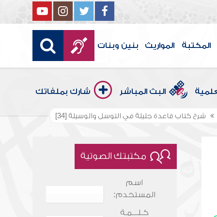
المكتبة
المواريث
بنين وبنات
علمية
البث المباشر
شارك بملفاتك
شرح كتاب قاعدة جليلة في التوسل والوسيلة [34]
مكتبتك الصوتية
اسم
المستخدم:
كـلـــمـة