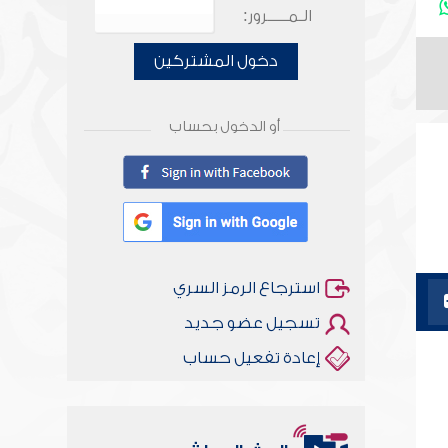
الـمـــــرور:
دخول المشتركين
أو الدخول بحساب
استرجاع الرمز السري
تسجيل عضو جديد
إعادة تفعيل حساب