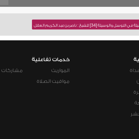
[34] للشيخ : ناصر بن عبد الكريم العقل
ية
خدمات تفاعلية
داة
المواريث
مشاركات ال
مواقيت الصلاة
رة
ة
عشر