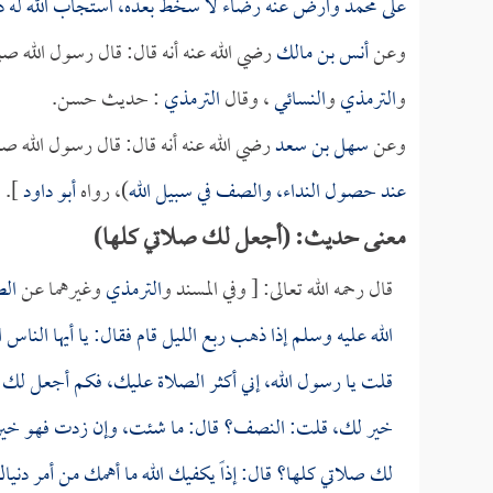
على محمد وارض عنه رضاء لا سخط بعده، استجاب الله له د
وعن
أنس بن مالك
رضي الله عنه أنه قال: قال رسول الله صلى
و
الترمذي
و
النسائي
، وقال
الترمذي
: حديث حسن.
وعن
سهل بن سعد
رضي الله عنه أنه قال: قال رسول الله صل
عند حصول النداء، والصف في سبيل الله
)، رواه
أبو داود
].
معنى حديث: (أجعل لك صلاتي كلها)
قال رحمه الله تعالى: [ وفي المسند و
الترمذي
وغيرهما عن
الط
الله عليه وسلم إذا ذهب ربع الليل قام فقال: يا أيها الناس ا
قلت يا رسول الله، إني أكثر الصلاة عليك، فكم أجعل لك
خير لك، قلت: النصف؟ قال: ما شئت، وإن زدت فهو خير 
لك صلاتي كلها؟ قال: إذاً يكفيك الله ما أهمك من أمر دني