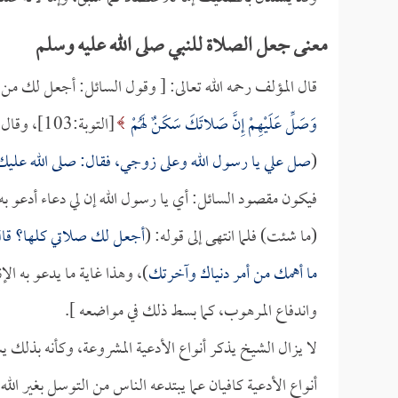
معنى جعل الصلاة للنبي صلى الله عليه وسلم
قال المؤلف رحمه الله تعالى: [ وقول السائل: أجعل لك من 
وَصَلِّ عَلَيْهِمْ إِنَّ صَلاتَكَ سَكَنٌ لَهُمْ
[التوبة:103]، وقال النبي صلى الله عليه وسلم: (
(
صل علي يا رسول الله وعلى زوجي، فقال: صلى الله عل
فيكون مقصود السائل: أي يا رسول الله إن لي دعاء أدعو ب
(ما شئت) فلما انتهى إلى قوله: (
أجعل لك صلاتي كلها؟ قال 
ما أهمك من أمر دنياك وآخرتك
)، وهذا غاية ما يدعو به ا
واندفاع المرهوب، كما بسط ذلك في مواضعه ].
لا يزال الشيخ يذكر أنواع الأدعية المشروعة، وكأنه بذلك 
أنواع الأدعية كافيان عما يبتدعه الناس من التوسل بغير الله