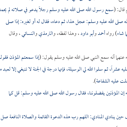
قال: (
سمع رسول الله صلى الله عليه وسلم رجلاً يدعو في صلاته لم يحمد
ه صلى الله عليه وسلم: عجل هذا، ثم دعاه، فقال له أو لغيره: إذا صلى
ا شاء
) رواه
أحمد
و
أبو داود
، وهذا لفظه، و
الترمذي
و
النسائي
، وقال
عنهما أنه سمع النبي صلى الله عليه وسلم يقول: (
إذا سمعتم المؤذن فقولو
عشراً، ثم سلوا الله لي الوسيلة، فإنها درجة في الجنة لا تنبغي إلا لعبد 
حلت عليه الشفاعة
).
ه إن المؤذنين يفضلوننا، فقال رسول الله صلى الله عليه وسلم: قل كما
 حين ينادي المنادي: اللهم رب هذه الدعوة القائمة والصلاة النافعة صل