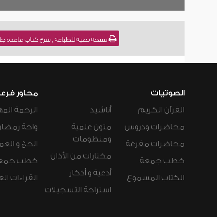
نسخة نصية للطباعة , شرح كتاب قاعدة جليلة في التوسل والوسيلة 
الصوتيات
محاور فرع
القرآن الكريم
أناشيد
الرحمة المه
محاضرات ودروس
متون علمية
واحة رمضان
ومنظومات
محاضرات مفرغة
الحج و العم
مختارات من الأذان
خطب جمعة
خطب جمع
أدعية و أذكار
الكتاب المسموع
القراءات ال
استراحة التسجيلات