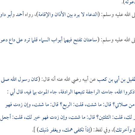
عوته
).
 الله عليه وسلم: (
الدعاء لا يرد بين الأذان والإقامة
)، رواه
أحمد
و
أبو داو
ى الله عليه وسلم: (
ساعتان تفتح فيهما أبواب السماء قلما ترد على داع دعوت
فيل بن أبي بن كعب
عن أبيه رضي الله عنه أنه قال: (
كان رسول الله صلى
ذكروا الله، جاءت الراجفة تتبعها الرادفة، جاء الموت بما فيه، قال
أبي
:
 من صلاتي؟ قال: ما شئت، قلت: الربع؟ قال: ما شئت، وإن زدت فهو
لك، قلت: الثلثين؟ قال: ما شئت، وإن زدت فهو خير لك، قلت: أجعل
اك وآخرتك
)، وفي لفظ: (
إذاً تكفى همك، ويغفر ذنبك
) ].