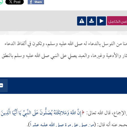
نصي الكامل
نا من التوسل بالدعاء له صلى الله عليه وسلم، وتكون في ألفاظ الدعاء
ار والأدعية وغيرها، والعبد يصلي على النبي صلى الله عليه وسلم بالنطق
إجماع، قال الله تعالى:
إِنَّ اللَّهَ وَمَلائِكَتَهُ يُصَلُّونَ عَلَى النَّبِيِّ يَا أَيُّهَا الَّذِينَ
من صلى علي مرة صلى الله عليه عشراً
).