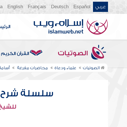
عربي
Español
Deutsch
Français
English
ia
الرئي
الصوتيات
القرآن الكريم
الصوتيات
علماء ودعاة
محاضرات مفرغة
أسامة
سلسلة شرح صح
للشيخ 