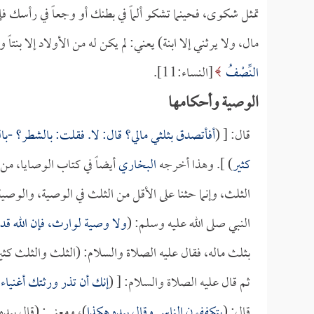
تمثل شكوى، فحينما تشكو ألماً في بطنك أو وجعاً في رأسك فإن
مال، ولا يرثني إلا ابنة) يعني: لم يكن له من الأولاد إلا بنتا
النِّصْفُ
[النساء:11].
الوصية وأحكامها
قال: [ (
أفأتصدق بثلثي مالي؟ قال: لا. فقلت: بالشطر؟ -با
كثير
) ]. وهذا أخرجه
البخاري
أيضاً في كتاب الوصايا، من 
الثلث، وإنما حثنا على الأقل من الثلث في الوصية، والو
النبي صلى الله عليه وسلم: (
ولا وصية لوارث، فإن الله 
بثلث ماله، فقال عليه الصلاة والسلام: (الثلث والثلث كثي
ثم قال عليه الصلاة والسلام: [ (
إنك أن تذر ورثتك أغنياء
قال: (
يتكففون الناس وقال بيده هكذا
)، ومعنى: (قال بيده