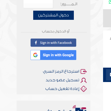
الـمـــــرور:
دخول المشتركين
أو الدخول بحساب
استرجاع الرمز السري
تسجيل عضو جديد
إعادة تفعيل حساب