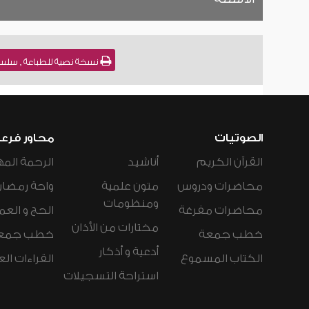
نسخة نصية للطباعة , سلسلة شرح صحيح الب
الصوتيات
محاور فرع
القرآن الكريم
أناشيد
الرحمة المه
محاضرات ودروس
متون علمية
واحة رمضان
ومنظومات
محاضرات مفرغة
الحج و العم
مختارات من الأذان
خطب جمعة
خطب جمع
أدعية و أذكار
الكتاب المسموع
القراءات ال
استراحة التسجيلات