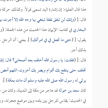
هذا قال العلماء: إن إشارة اليد تسمى قولاً. وكذلك حركة
قال: [ (
وإنك لن تنفق نفقة تبتغي بها وجه الله إلا أجرت بها
البخاري
في كتاب: الإيمان هذا الحديث من هذه الجملة: (وإن
يقول: [ (
حتى ما تجعل في في امرأتك
) ]. يعني: أن الرجل 
بذلك أجر.
قال: [ (
فقلت: يا رسول الله أخلف بعد أصحابي؟ قال: إنك 
تخلف حتى ينتفع بك أقوام ويضر بك آخرون، اللهم أمض ل
يرثي له رسول الله صلى الله عليه وسلم أن مات بمكة
) ].
كان
سعد بن خولة
قد هاجر من مكة إلى المدينة، وكان من ح
في الحديث: يقاس للرجل بين بلده وبين موضع هجرته، وبهذه