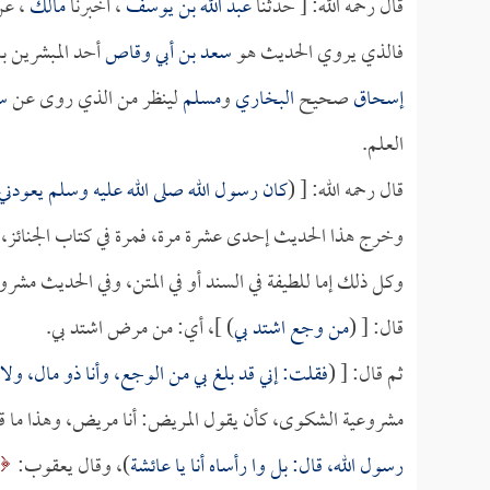
قال رحمه الله: [ حدثنا
عبد الله بن يوسف
، أخبرنا
مالك
، ع
فالذي يروي الحديث هو
سعد بن أبي وقاص
أحد المبشرين با
إسحاق
صحيح
البخاري
و
مسلم
لينظر من الذي روى عن
س
العلم.
قال رحمه الله: [ (
كان رسول الله صلى الله عليه وسلم يعودني
وخرج هذا الحديث إحدى عشرة مرة، فمرة في كتاب الجنائز، و
وكل ذلك إما للطيفة في السند أو في المتن، وفي الحديث مشرو
قال: [ (
من وجع اشتد بي
) ]، أي: من مرض اشتد بي.
ثم قال: [ (
فقلت: إني قد بلغ بي من الوجع، وأنا ذو مال، ولا ي
مشروعية الشكوى، كأن يقول المريض: أنا مريض، وهذا ما قا
رسول الله، قال: بل وا رأساه أنا يا
عائشة
)، وقال يعقوب: