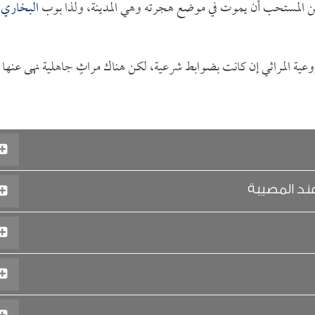
نه من المستحب أن يموت في موضع هجرته وهي المدينة، ولذا بوب
البخاري
روعية المراثي إن كانت بضوابط شرعية، لكن هناك مراثٍ جاهلية نهى عنها
ند المصيبة