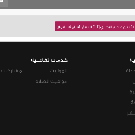
خاري [11] للشيخ : أسامة سليمان
ية
خدمات تفاعلية
داة
المواريث
مشاركات ال
مواقيت الصلاة
رة
ة
عشر