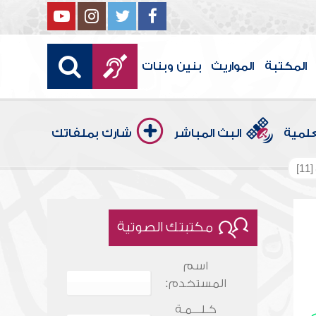
المكتبة
المواريث
بنين وبنات
علمية
البث المباشر
شارك بملفاتك
]
مكتبتك الصوتية
اسم
المستخدم:
كـلـــمـة