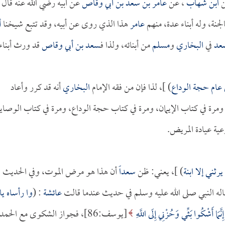
ن
ابن شهاب
، عن
عامر بن سعد بن أبي وقاص
عن أبيه رضي الله عنه قال 
لجنة، وله أبناء عدة، منهم
عامر
هذا الذي روى عن أبيه، وقد تتبع شيخنا
أ
عد
في
البخاري
و
مسلم
من أبنائه، ولذا فـ
سعد بن أبي وقاص
قد ورث أبناء
 عام حجة الوداع
) ]، لذا فإن من فقه الإمام
البخاري
أنه قد كرر وأعاد
مرة في كتاب الإيمان، ومرة في كتاب حجة الوداع، ومرة في كتاب الوصايا
عية عيادة المريض.
رثني إلا ابنة
) ]، يعني: ظن
سعداً
أن هذا هو مرض الموت، وفي الحديث
له النبي صلى الله عليه وسلم في حديث عندما قالت
عائشة
: (
وا رأساه يا
إِنَّمَا أَشْكُوا بَثِّي وَحُزْنِي إِلَى اللَّهِ
[يوسف:86]، فجواز الشكوى مع الحمد