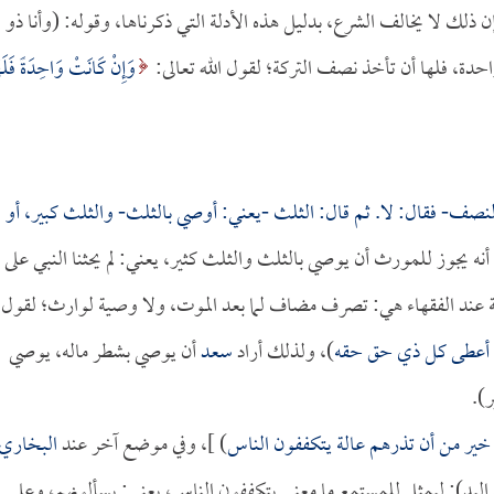
 ذلك لا يخالف الشرع، بدليل هذه الأدلة التي ذكرناها، وقوله: (وأنا ذو
ً واحدة، فلها أن تأخذ نصف التركة؛ لقول الله تعالى:
وَإِنْ كَانَتْ وَاحِدَةً فَلَه
لنصف- فقال: لا. ثم قال: الثلث -يعني: أوصي بالثلث- والثلث كبير، أو
أنه يجوز للمورث أن يوصي بالثلث والثلث كثير، يعني: لم يحثنا النبي على
صية عند الفقهاء هي: تصرف مضاف لما بعد الموت، ولا وصية لوارث؛ لقول
قد أعطى كل ذي حق حقه
)، ولذلك أراد
سعد
أن يوصي بشطر ماله، يوصي
ر).
 خير من أن تذرهم عالة يتكففون الناس
) ]، وفي موضع آخر عند
البخاري
 اليد): ليمثل للمستمع ما معنى يتكففون الناس، يعني: يسألونهم، وعلى