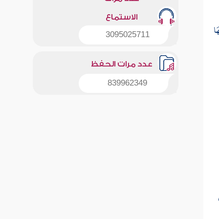
الاستماع
َا
3095025711
عدد مرات الحفظ
839962349