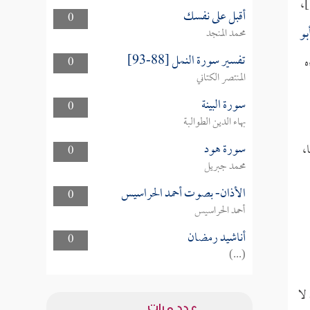
]،
أقبل على نفسك
0
بو
محمد المنجد
تفسير سورة النمل [88-93]
ه
0
المنتصر الكتاني
سورة البينة
0
بهاء الدين الطوالبة
سورة هود
،
0
محمد جبريل
الأذان- بصوت أحمد الحراسيس
0
أحمد الحراسيس
أناشيد رمضان
0
(...)
 لا
عدد مرات