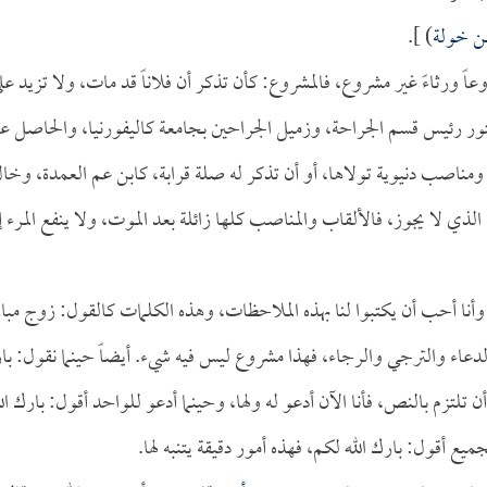
ن خولة
) ].
وعاً ورثاءً غير مشروع، فالمشروع: كأن تذكر أن فلاناً قد مات، ولا تزيد عل
لدكتور رئيس قسم الجراحة، وزميل الجراحين بجامعة كاليفورنيا، والحاصل ع
ب ومناصب دنيوية تولاها، أو أن تذكر له صلة قرابة، كابن عم العمدة، وخا
الذي لا يجوز، فالألقاب والمناصب كلها زائلة بعد الموت، ولا ينفع المرء إ
 أحب أن يكتبوا لنا بهذه الملاحظات، وهذه الكلمات كالقول: زوج مبا
 الدعاء والترجي والرجاء، فهذا مشروع ليس فيه شيء. أيضاً حينما نقول: با
 تلتزم بالنص، فأنا الآن أدعو له ولها، وحينما أدعو للواحد أقول: بارك الل
ميع أقول: بارك الله لكم، فهذه أمور دقيقة يتنبه لها.