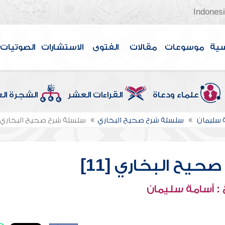
Indones
سية
موسوعات
مقالات
الفتوى
الاستشارات
الصوتيات
علماء ودعاة
القراءات العشر
الشجرة ال
 سليمان
سلسلة شرح صحيح البخاري
سلسلة شرح صحيح البخاري [11
يح البخاري [11]
: أسامة سليمان