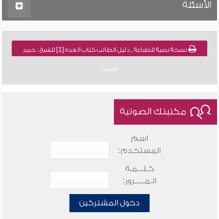
الأسئلة
نسخة نصية للطباعة , دليل الطالب كتاب العدة [1] للشيخ : حمد
الحمد
مكتبتك الصوتية
اسم
المستخدم:
كـلـــمـة
الـمـــــرور:
دخول المشتركين