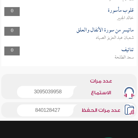
قلوب مأسورة
0
خالد الجبير
ماتيسر من سورة الأنفال والعلق
0
شعبان عبد العزيز الصياد
تناتيف
0
سعد الطلحة
عدد مرات
3095039958
الاستماع
عدد مرات الحفظ
840128427