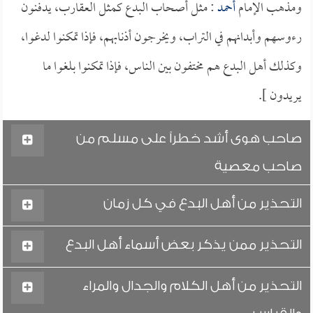
ومذهب الإمام
أحمد
: مثل أصحاب البدع كمثل العقارب، يدفنون
رءوسهم وأبدانهم في التراب، ويخرجون أذنابهم، فإذا تمكنوا لدغوا،
وكذلك أهل البدع هم مختفون بين الناس، فإذا تمكنوا بلغوا ما
يريدون ].
صاحب هوى أشد خطراً على مسلم من
صاحب معصية
التحذير من أهل البدع في كل زمان
التحذير ممن يذكر بعض أسماء أهل البدع
التحذير من أهل الكلام والجدال والمراء