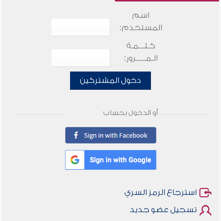
اسم
المستخدم:
كـلـــمـة
الـمـــــرور:
دخول المشتركين
أو الدخول بحساب
استرجاع الرمز السري
تسجيل عضو جديد