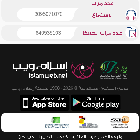
عدد مرات
3095071070
الاستماع
عدد مرات الحفظ
840535103
جميع الحقوق محفوظة © 2026 - 1998 لشبكة إسلام ويب
وثيقة الخصوصية
اتفاقية الخدمة
اتصل بنا
من نحن