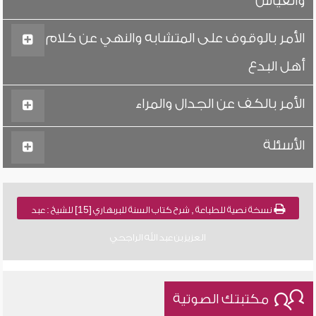
والقياس
الأمر بالوقوف على المتشابه والنهي عن كلام
أهل البدع
الأمر بالكف عن الجدال والمراء
الأسئلة
نسخة نصية للطباعة , شرح كتاب السنة للبربهاري [15] للشيخ : عبد
العزيز بن عبد الله الراجحي
مكتبتك الصوتية