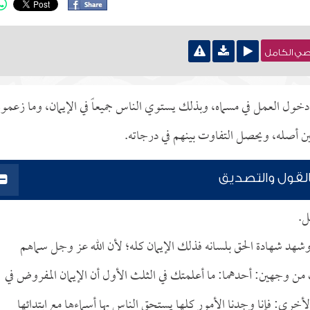
نصي الكامل
خول العمل في مسماه، وبذلك يستوي الناس جميعاً في الإيمان، وما زعموه
ين أصله، ويحصل التفاوت بينهم في درجاته.
القول والتصديق
ل.
، وشهد شهادة الحق بلسانه فذلك الإيمان كله؛ لأن الله عز وجل سماهم
ذلك من وجهين: أحدهما: ما أعلمتك في الثلث الأول أن الإيمان المفروض في
الأخرى: فإنا وجدنا الأمور كلها يستحق الناس بها أسماءها مع ابتدائها