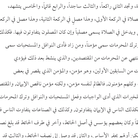
وتجد الثاني راكعاً، والثالث ساجداً، والرابع قائماً، والخامس يتشهد،
ة في الركعة الأولى، وهذا مصلٍ في الركعة الثانية، وهذا مصل في الركع
 ويدخل في الصلاة يسمى مصلياً وإن كان المصلون يتفاوتون فيها. فكذل
 وترك المحرمات سمى مؤمناً، ومن زاد فأدى النوافل والمستحبات سمى
ينتهي عن المحرمات من المقتصدين, والذي ينشط بعد ذلك فيؤدي
ت من السابقين الأولين، وهو مؤمن، والمؤمن الذي يقصر في بعض
لهم مؤمنون, فالظالم لنفسه مؤمن، ولكنه مؤمن ناقص الإيمان, والمقتص
لخيرات الذي أدى الواجبات وفعل المستحبات والنوافل وترك المحرمات
ذلك الناس في الإيمان يتفاوتون, وكذلك في الصناعات يتفاوت الناس في
حائطاً وكان بعضهم يؤسس في أصل الحائط، وآخر في طرف الحائط قد بلغ نصف
 ولكن أولهم يحفر الأساس، والثاني قد وصل إلى نصف الحائط، والثالث قد