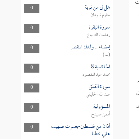
ت
هل لى من توبة
0
حازم شومان
سورة البقرة
0
رمضان الصباغ
إمضاء .. ولدك المقصر
0
(...)
الحاكمية 8
0
محمد عبد المقصود
سورة الفلق
0
ل
عبد الله الخليفي
د
المسؤولية
0
أيمن صيدح
أذان من فلسطين-بصوت صهيب
0
هاني خطبا