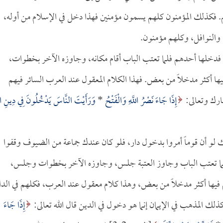
هم. فكذلك المؤمنون كلهم يسمون مؤمنين فهذا دخل في الإسلام من أوله،
والنوافل، وكلهم مؤمنون.
ار فدخلها أحدهم فلما تعتب الباب أقام مكانه، وجاوزه الآخر بخطوات،
ها أكثر مدخلاً من بعض. فهذا الكلام المعقول عند العرب السائر فيهم
بارك وتعالى:
إِذَا جَاءَ نَصْرُ اللَّهِ وَالْفَتْحُ
*
وَرَأَيْتَ النَّاسَ يَدْخُلُونَ فِي دِينِ الل
ك لو أن قوماً أمروا بدخول دار، فلو كان عندك جماعة من الضيوف وقفوا
فلما تعتب الباب وجاوز العتبة جلس، وجاوزه الآخر بخطوات وجلس،
فيها أكثر مدخلاً من بعض، وهذا كلام معقول عند العرب، فكلهم في الدا
لك المذهب في الإيمان إنما هو دخول في الدين قال الله تعالى:
إِذَا جَاءَ