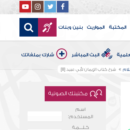
المكتبة
المواريث
بنين وبنات
علمية
البث المباشر
شارك بملفاتك
لام
شرح كتاب الإيمان لأبي عبيد [8]
مكتبتك الصوتية
اسم
المستخدم:
كـلـــمـة