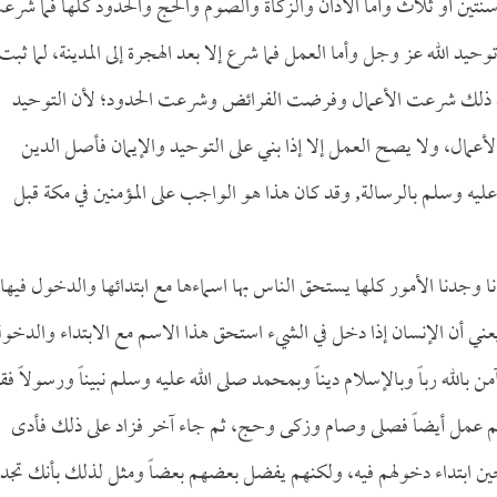
نتين أو ثلاث وأما الأذان والزكاة والصوم والحج والحدود كلها فما شرع
وحيد الله عز وجل وأما العمل فما شرع إلا بعد الهجرة إلى المدينة، لما ثبت
بعد ذلك شرعت الأعمال وفرضت الفرائض وشرعت الحدود؛ لأن التوحيد
أعمال، ولا يصح العمل إلا إذا بني على التوحيد والإيمان فأصل الدين
ه عليه وسلم بالرسالة, وقد كان هذا هو الواجب على المؤمنين في مكة قبل
فإنا وجدنا الأمور كلها يستحق الناس بها اسماءها مع ابتدائها والدخول فيها,
ني أن الإنسان إذا دخل في الشيء استحق هذا الاسم مع الابتداء والدخو
بالله رباً وبالإسلام ديناً وبمحمد صلى الله عليه وسلم نبيناً ورسولاً فق
ثم عمل أيضاً فصلى وصام وزكى وحج، ثم جاء آخر فزاد على ذلك فأدى
ين ابتداء دخولهم فيه، ولكنهم يفضل بعضهم بعضاً ومثل لذلك بأنك تجد