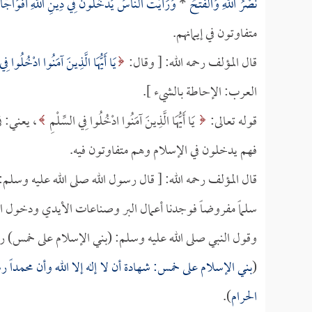
نَصْرُ اللَّهِ وَالْفَتْحُ
*
وَرَأَيْتَ النَّاسَ يَدْخُلُونَ فِي دِينِ اللَّهِ أَفْوَاجًا
متفاوتون في إيمانهم.
قال المؤلف رحمه الله: [ وقال:
يَا أَيُّهَا الَّذِينَ آمَنُوا ادْخُلُوا فِي
العرب: الإحاطة بالشيء ].
قوله تعالى:
يَا أَيُّهَا الَّذِينَ آمَنُوا ادْخُلُوا فِي السِّلْمِ
، يعني: ف
فهم يدخلون في الإسلام وهم متفاوتون فيه.
قال المؤلف رحمه الله: [ قال رسول الله صلى الله عليه وسلم
سلماً مفروضاً فوجدنا أعمال البر وصناعات الأيدي ودخول ا
وقول النبي صلى الله عليه وسلم: (بني الإسلام على خمس) 
(
بني الإسلام على خمس: شهادة أن لا إله إلا الله وأن محمداً
الحرام
).