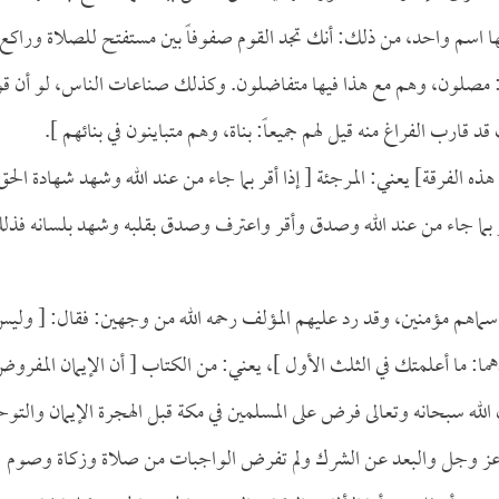
 اسم واحد، من ذلك: أنك تجد القوم صفوفاً بين مستفتح للصلاة وراكع
 مصلون، وهم مع هذا فيها متفاضلون. وكذلك صناعات الناس، لو أن قوم
 قارب الفراغ منه قيل لهم جميعاً: بناة، وهم متباينون في بنائهم ].
ذه الفرقة] يعني: المرجئة [ إذا أقر بما جاء من عند الله وشهد شهادة الحق
أقر بما جاء من عند الله وصدق وأقر واعترف وصدق بقلبه وشهد بلسانه فذل
ماهم مؤمنين، وقد رد عليهم المؤلف رحمه الله من وجهين: فقال: [ ولي
دهما: ما أعلمتك في الثلث الأول ]، يعني: من الكتاب [ أن الإيمان المفرو
أن الله سبحانه وتعالى فرض على المسلمين في مكة قبل الهجرة الإيمان والتوح
ه عز وجل والبعد عن الشرك ولم تفرض الواجبات من صلاة وزكاة وصوم