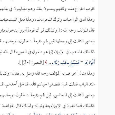
قارب الفراغ منه، وكلهم يسمون بناة. وهم متباينون في بنائ
وهذا أدى الواجبات وترك المحرمات، وهذا فعل المستحبات 
قال المؤلف رحمه الله: [ وكذلك لو أن قوماً أمروا بدخول د
ومضى الثالث إلى وسطها قيل لهم جميعاً: داخلون، وبعضهم في
فكذلك المذهب في الإيمان إنما هو دخول في الدين، قال الله ت
أَفْوَاجًا
*
فَسَبِّحْ بِحَمْدِ رَبِّكَ ..
[النصر:1-3] ].
وهذا مثال آخر ضربه المؤلف رحمه الله ومثل به, فقال: وكذل
عند الباب فقلت لهم: تفضلوا حياكم الله، فدخل أحدهم، 
ومضى الثالث إلى المجلس، قيل لهم جميعاً: داخلون، وبعضهم 
فكذلك الداخلون في الإيمان يتفاوتون؛ ولذلك قال المؤلف: كذ