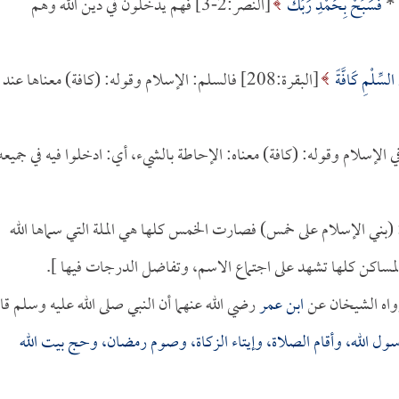
*
فَسَبِّحْ بِحَمْدِ رَبِّكَ
[النصر:2-3] فهم يدخلون في دين الله وهم
 السِّلْمِ كَافَّةً
[البقرة:208] فالسلم: الإسلام وقوله: (كافة) معناها عند
ي الإسلام وقوله: (كافة) معناه: الإحاطة بالشيء، أي: ادخلوا فيه في جميعه
: (بني الإسلام على خمس) فصارت الخمس كلها هي الملة التي سماها الله
لمساكن كلها تشهد على اجتماع الاسم، وتفاضل الدرجات فيها ].
رواه الشيخان عن
ابن عمر
رضي الله عنهما أن النبي صلى الله عليه وسلم قا
 رسول الله، وأقام الصلاة، وإيتاء الزكاة، وصوم رمضان، وحج بيت الله