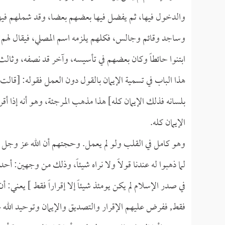
والدخول فيها، ثم يفضل فيها بعضهم بعضا، وقد شملهم فيها
وساجد وقائم وجالس، فكلهم يلزمه اسم المصلي، فيقال لهم:
ابتنوا حائطاً وكان بعضهم في تأسيسه، وآخر قد نصفه، وثالث قد
هذا الباب في تسمية الإيمان بالقول دون العمل فقوله: [قالت ه
بلسانه فذلك الإيمان كله] هذا مذهب المرجئة، وهو أنه إذا 
الإيمان كله.
وهو كامل في القلب ولو لم يعمل. وحجتهم أن الله عز وجل س
لما ذهبوا له عندنا قولاً ولا نراه شيئاً، وذلك من وجهين: أح
في صدر الإسلام لم يكن يومئذ شيئاً إلا إقراراً فقط ] يعني: 
فقط, ففرض عليهم الإقرار والتصديق والإيمان وتوحيد الل