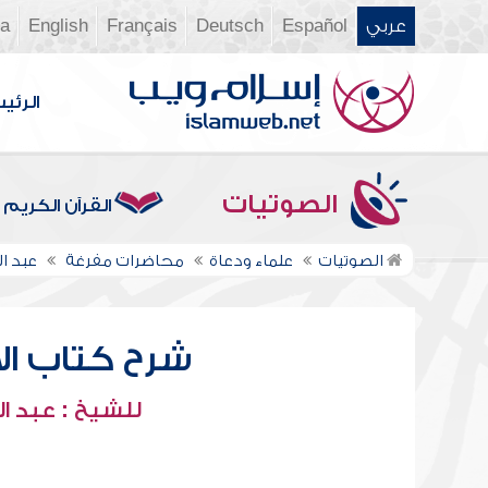
عربي
Español
Deutsch
Français
English
ia
الرئي
الصوتيات
القرآن الكريم
الصوتيات
علماء ودعاة
محاضرات مفرغة
عبد ال
شرح كتاب الإي
للشيخ : عبد ال