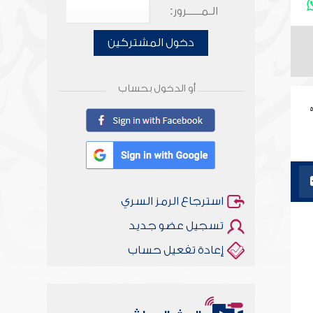
الـمـــــرور:
دخول المشتركين
أو الدخول بحساب
استرجاع الرمز السري
تسجيل عضو جديد
إعادة تفعيل حساب