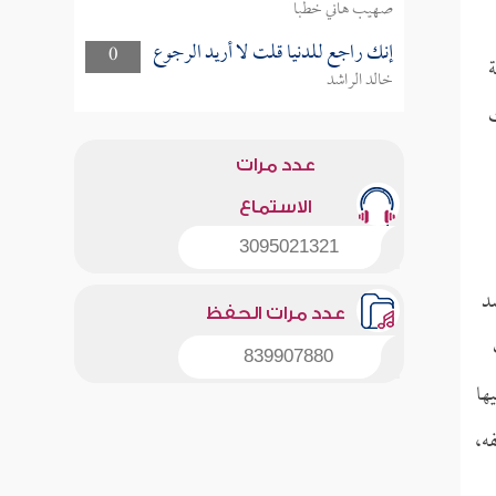
صهيب هاني خطبا
إنك راجع للدنيا قلت لا أريد الرجوع
0
ة
خالد الراشد
ك
عدد مرات
الاستماع
3095021321
د
عدد مرات الحفظ
839907880
ها
ه،