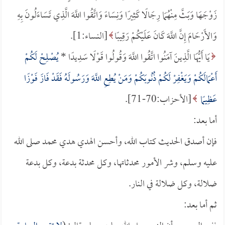
زَوْجَهَا وَبَثَّ مِنْهُمَا رِجَالًا كَثِيرًا وَنِسَاءً وَاتَّقُوا اللَّهَ الَّذِي تَسَاءَلُونَ بِهِ
وَالأَرْحَامَ إِنَّ اللَّهَ كَانَ عَلَيْكُمْ رَقِيبًا
[النساء:1].
يَا أَيُّهَا الَّذِينَ آمَنُوا اتَّقُوا اللَّهَ وَقُولُوا قَوْلًا سَدِيدًا *
يُصْلِحْ لَكُمْ
أَعْمَالَكُمْ وَيَغْفِرْ لَكُمْ ذُنُوبَكُمْ وَمَنْ يُطِعِ اللَّهَ وَرَسُولَهُ فَقَدْ فَازَ فَوْزًا
عَظِيمًا
[الأحزاب:70-71].
أما بعد:
فإن أصدق الحديث كتاب الله، وأحسن الهدي هدي محمد صلى الله
عليه وسلم، وشر الأمور محدثاتها، وكل محدثة بدعة، وكل بدعة
ضلالة، وكل ضلالة في النار.
ثم أما بعد: