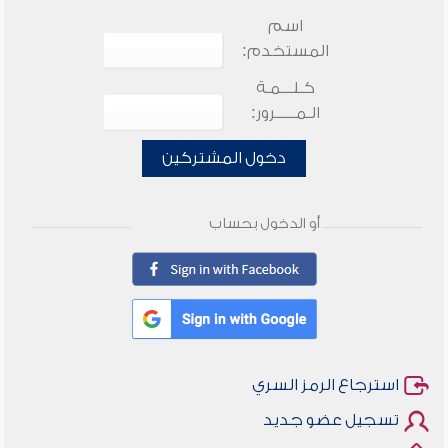
اسم
المستخدم:
كـلـــمـة
الـمـــــرور:
دخول المشتركين
أو الدخول بحساب
استرجاع الرمز السري
تسجيل عضو جديد