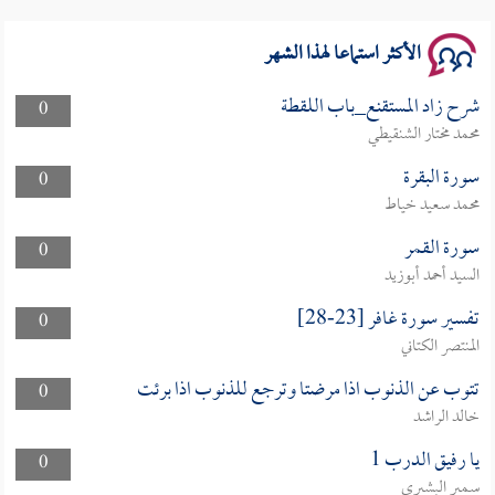
الأكثر استماعا لهذا الشهر
شرح زاد المستقنع_باب اللقطة
0
محمد مختار الشنقيطي
سورة البقرة
0
محمد سعيد خياط
سورة القمر
0
السيد أحمد أبوزيد
تفسير سورة غافر [23-28]
0
المنتصر الكتاني
تتوب عن الذنوب اذا مرضتا وترجع للذنوب اذا برئت
0
خالد الراشد
يا رفيق الدرب 1
0
سمير البشيري