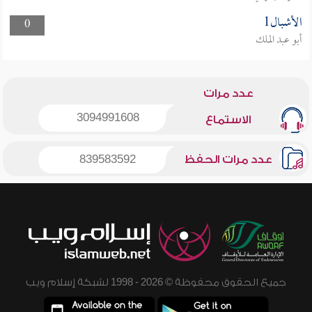
الأشبال1
0
أبو عبد الملك
عدد مرات
3094991608
الاستماع
عدد مرات الحفظ
839583592
جميع الحقوق محفوظة © 2026 - 1998 لشبكة إسلام ويب