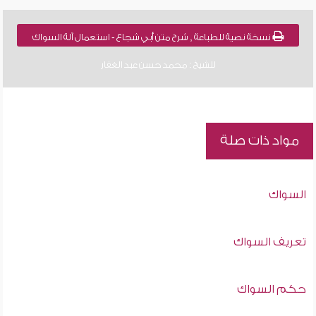
نسخة نصية للطباعة , شرح متن أبي شجاع - استعمال آلة السواك
للشيخ : محمد حسن عبد الغفار
مواد ذات صلة
السواك
تعريف السواك
حكم السواك