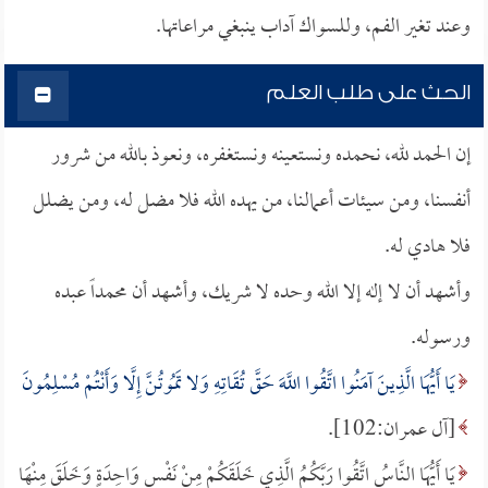
وعند تغير الفم، وللسواك آداب ينبغي مراعاتها.
الحث على طلب العلم
إن الحمد لله، نحمده ونستعينه ونستغفره، ونعوذ بالله من شرور
أنفسنا، ومن سيئات أعمالنا، من يهده الله فلا مضل له، ومن يضلل
فلا هادي له.
وأشهد أن لا إله إلا الله وحده لا شريك، وأشهد أن محمداً عبده
ورسوله.
يَا أَيُّهَا الَّذِينَ آمَنُوا اتَّقُوا اللَّهَ حَقَّ تُقَاتِهِ وَلا تَمُوتُنَّ إِلَّا وَأَنْتُمْ مُسْلِمُونَ
[آل عمران:102].
يَا أَيُّهَا النَّاسُ اتَّقُوا رَبَّكُمُ الَّذِي خَلَقَكُمْ مِنْ نَفْسٍ وَاحِدَةٍ وَخَلَقَ مِنْهَا