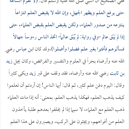
ففي الصحيح أن النبي صلى الله عليه وسلم قال: (
لا تقوم الساعة
حتى يرفع العلم ويظهر الجهل، وإن الله لا يقبض العلم انتزاعاً
ينتزعه من صدور العلماء، ولكن يقبض العلم بقبض العلماء، حتى
إذا لم يَبْق عالم -وفي رواية: لم يُبْق عالماً- اتخذ الناس رءوساً جهالاً
فسألوهم فأفتوا بغير علم فضلوا وأضلوا
)،وقد كان
ابن عباس
رضي
الله عنه وأرضاه بحراً في العلوم والتفسير والفرائض، وكان يجل
زيد
بن ثابت
رضي الله عنه وأرضاه، فقد وقف على قبر
زيد
وبكى كثيراً
وقال: اليوم دفن علم كثير، ثم قال: أيها الناس! إن أردتم أن تعلموا
كيف يذهب العلم، فهكذا يذهب العلم. بمعنى: أنه إذا مات العلماء
ذهب العلم مع العلماء، لا سيما إذا لم يخلفوا بعدهم طلبة يأخذون
العلم من أفواههم، ويجثون على الركب، ويصبرون على هذا العلم