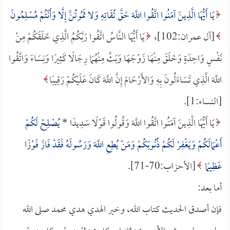
يَا أَيُّهَا الَّذِينَ آمَنُوا اتَّقُوا اللَّهَ حَقَّ تُقَاتِهِ وَلا تَمُوتُنَّ إِلَّا وَأَنْتُمْ مُسْلِمُونَ
[آل عمران:102]،
يَا أَيُّهَا النَّاسُ اتَّقُوا رَبَّكُمُ الَّذِي خَلَقَكُمْ مِنْ
نَفْسٍ وَاحِدَةٍ وَخَلَقَ مِنْهَا زَوْجَهَا وَبَثَّ مِنْهُمَا رِجَالًا كَثِيرًا وَنِسَاءً وَاتَّقُوا
اللَّهَ الَّذِي تَسَاءَلُونَ بِهِ وَالأَرْحَامَ إِنَّ اللَّهَ كَانَ عَلَيْكُمْ رَقِيبًا
[النساء:1].
يَا أَيُّهَا الَّذِينَ آمَنُوا اتَّقُوا اللَّهَ وَقُولُوا قَوْلًا سَدِيدًا *
يُصْلِحْ لَكُمْ
أَعْمَالَكُمْ وَيَغْفِرْ لَكُمْ ذُنُوبَكُمْ وَمَنْ يُطِعِ اللَّهَ وَرَسُولَهُ فَقَدْ فَازَ فَوْزًا
عَظِيمًا
[الأحزاب:70-71].
أما بعد:
فإن أصدق الحديث كتاب الله، وخير الهدي هدي محمد صلى الله