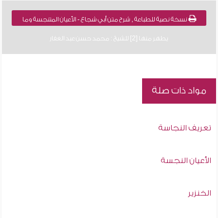
نسخة نصية للطباعة , شرح متن أبي شجاع - الأعيان المتنجسة وما
يطهر منها [2] للشيخ : محمد حسن عبد الغفار
مواد ذات صلة
تعريف النجاسة
الأعيان النجسة
الخنزير