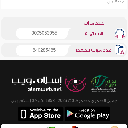
فرقة الروابي
عدد مرات
3095053955
الاستماع
عدد مرات الحفظ
840285485
جميع الحقوق محفوظة © 2026 - 1998 لشبكة إسلام ويب