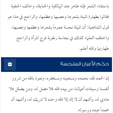
باستثناء الشعر فإنه طاهر عند المالكية والحنابلة، وخالف الحنفية
فقالوا بطهارة الميتة بشعرها وعصبها وعظمها، والراجح في هذا هو
قول الشافعية: أن الميتة نجسة عموماً بشعرها وعظمها وعصبها،
واختلف العلماء كذلك في نجاسة رطوبة فرج المرأة والراجح
طهارتها والله أعلم.
حكم الأعيان المتنجسة
إن الحمد لله، نحمده ونستعينه ونستغفره، ونعوذ بالله من شرور
أنفسنا وسيئات أعمالنا، من يهده الله فلا مضل له، ومن يضلل فلا
هادي له، وأشهد أن لا إله إلا الله وحده لا شريك له، وأشهد أن
محمداً عبده ورسوله.