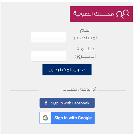
مكتبتك الصوتية
اسم
المستخدم:
كـلـــمـة
الـمـــــرور:
دخول المشتركين
أو الدخول بحساب