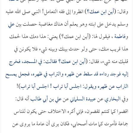
وقال: (
أين ابن عمك؟
) انظروا إلى فقه التعامل! النبي صلى الله عليه
وسلم يدخل على ابنته وهو يعلم أن هناك مغاضبة حصلت بين
علي
و
فاطمة
، فيقول لها: (أين ابن عمك؟) يعني: هذا دمك هذا لحمك
هذا قريب منك، حتى ولو حدث بينك وبينه شيء فلا يكونن في
قلبك منه شيء، فقال: (
أين ابن عمك؟ فقالت: في المسجد، فخرج
إليه فوجد رداءه قد سقط عن ظهره والتراب في ظهره، فجعل يمسح
التراب عن ظهره ويقول: اجلس
أبا تراب
! اجلس
أبا تراب
)!
وفي
البخاري
عن
عبيدة السلماني
عن
علي بن أبي طالب
أنه قال:
اقضوا كما كنتم تقضون، فإني أكره الاختلاف حتى يكون للناس
جماعة فأموت كما مات أصحابي، فكان يرى أن عامة ما يروى عن