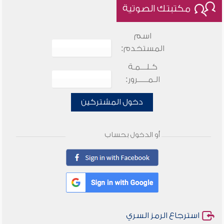
مكتبتك الصوتية
اسم
المستخدم:
كـلـــمـة
الـمـــــرور:
دخول المشتركين
أو الدخول بحساب
استرجاع الرمز السري