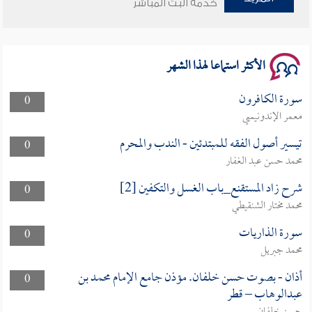
خدمة البث المباشر
سلسلة محاضرات نفحات رمضانية 1444هـ
الأكثر استماعا لهذا الشهر
سورة الكافرون
0
معمر الإندونيسي
تيسير أصول الفقه للمبتدئين - الندب والمحرم
0
محمد حسن عبد الغفار
شرح زاد المستقنع_باب الغسل والتكفين [2]
0
محمد مختار الشنقيطي
سورة الذاريات
0
محمد جبريل
أذان - بصوت حسن خلفان. مؤذن جامع الإمام محمد بن
0
عبدالوهاب – قطر