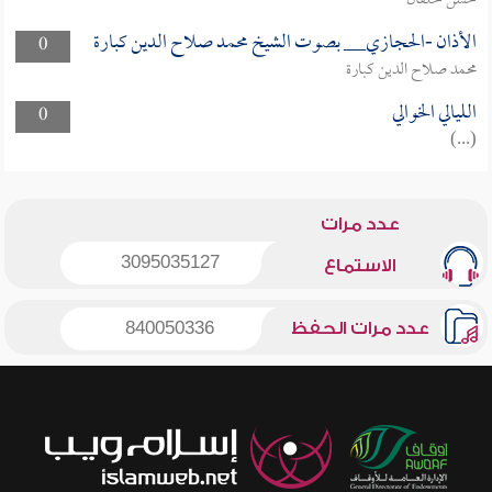
حسن خلفان
الأذان -الحجازي__ بصوت الشيخ محمد صلاح الدين كبارة
0
محمد صلاح الدين كبارة
الليالي الخوالي
0
(...)
عدد مرات
3095035127
الاستماع
عدد مرات الحفظ
840050336