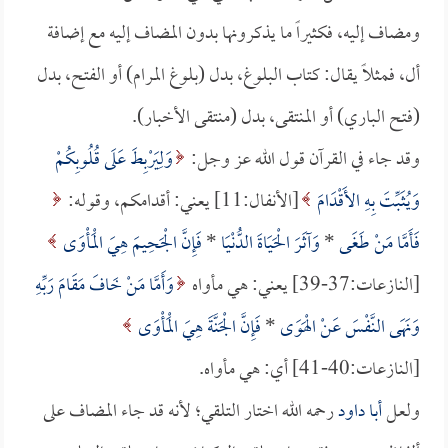
ومضاف إليه، فكثيراً ما يذكرونها بدون المضاف إليه مع إضافة
أل، فمثلاً يقال: كتاب البلوغ، بدل (بلوغ المرام) أو الفتح، بدل
(فتح الباري) أو المنتقى، بدل (منتقى الأخبار).
وقد جاء في القرآن قول الله عز وجل:
وَلِيَرْبِطَ عَلَى قُلُوبِكُمْ
وَيُثَبِّتَ بِهِ الأَقْدَامَ
[الأنفال:11] يعني: أقدامكم، وقوله:
فَأَمَّا مَنْ طَغَى
*
وَآثَرَ الْحَيَاةَ الدُّنْيَا
*
فَإِنَّ الْجَحِيمَ هِيَ الْمَأْوَى
[النازعات:37-39] يعني: هي مأواه
وَأَمَّا مَنْ خَافَ مَقَامَ رَبِّهِ
وَنَهَى النَّفْسَ عَنْ الْهَوَى
*
فَإِنَّ الْجَنَّةَ هِيَ الْمَأْوَى
[النازعات:40-41] أي: هي مأواه.
ولعل
أبا داود
رحمه الله اختار التلقي؛ لأنه قد جاء المضاف على