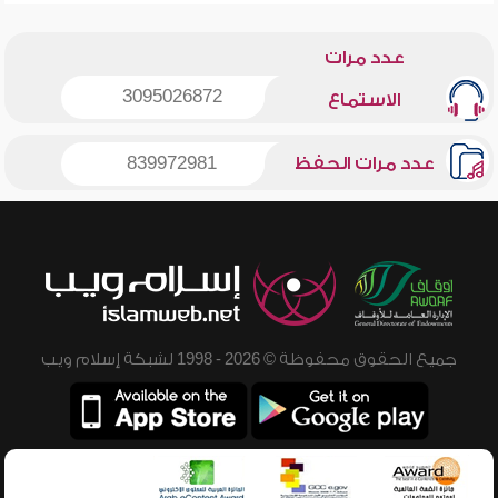
عدد مرات
3095026872
الاستماع
عدد مرات الحفظ
839972981
جميع الحقوق محفوظة © 2026 - 1998 لشبكة إسلام ويب