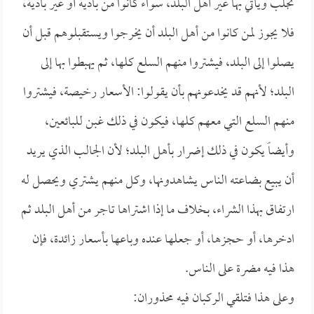
تجلب ويأتي بها غير أهل البلد، سواء كانوا من بادية أو غير بادية،
فلا يجوز لمن كانوا من أهل البلد أن يخرجوا ويستقبلوهم قبل أن
يصلوا إلى البلد، فيشتروا منهم السلع كلها، ثم يهبطوا بها إلى
البلد؛ لأنهم قد يخدعونهم بأن يقولوا: الأسعار رخيصة، فيشتروا
منهم السلع التي معهم كلها، فيكون في ذلك غبن للبائعين،
وأيضاً يكون في ذلك إضرار بأهل البلد؛ لأن الجالب الذي يريد
أن يبيع بضاعته الناس يشاهدونها، وكل منهم يشتري ويحصل له
ارتفاق بهذا الشراء، بخلاف ما إذا اشتراها تاجر من أهل البلد ثم
ادخرها، أو حجزها، أو جعلها عنده وباعها بأسعار زائدة، فإن
هذا فيه مضرة على الناس.
وعلى هذا فتلقي الركبان فيه محذوران: