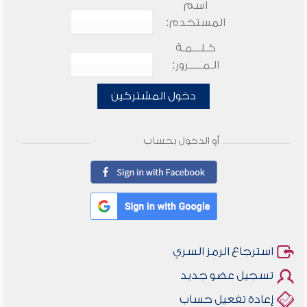
اسم
المستخدم:
كـلـــمـة
الـمـــــرور:
دخول المشتركين
أو الدخول بحساب
استرجاع الرمز السري
تسجيل عضو جديد
إعادة تفعيل حساب