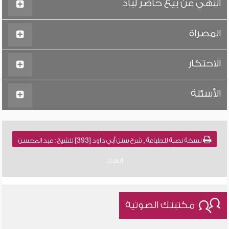
النهي عن بيع حاضر لباد
المصراة
الاحتكار
الأسئلة
نسخة نصية للطباعة , شرح سنن أبي داود [393] للشيخ : عبد المحسن
العباد
مكتبتك الصوتية