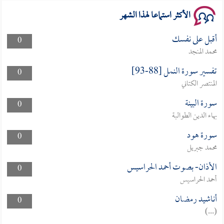
الأكثر استماعا لهذا الشهر
أقبل على نفسك
0
محمد المنجد
تفسير سورة النمل [88-93]
0
المنتصر الكتاني
سورة البينة
0
بهاء الدين الطوالبة
سورة هود
0
محمد جبريل
الأذان- بصوت أحمد الحراسيس
0
أحمد الحراسيس
أناشيد رمضان
0
(...)